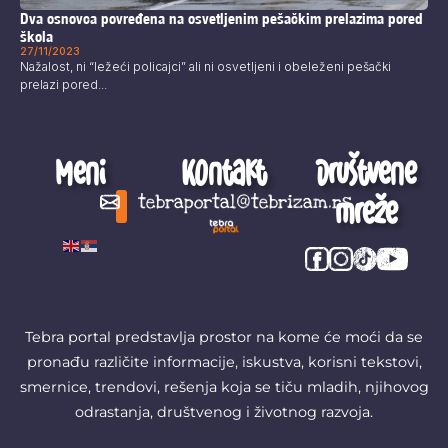
Dva osnovca povređena na osvetljenim pešačkim prelazima pored
škola
27/11/2023
Nažalost, ni “ležeći policajci” ali ni osvetljeni i obeleženi pešački
prelazi pored...
Meni
Kontakt
Društvene
mreže
tebraportal@tebrizam.rs
Digitalni svet
Glas mladih
Zapazi ovo
Šta se zbiva?
Tebra portal predstavlja prostor na kome će moći da se
pronađu različite informacije, iskustva, korisni tekstovi,
smernice, trendovi, rešenja koja se tiču mladih, njihovog
odrastanja, društvenog i životnog razvoja.