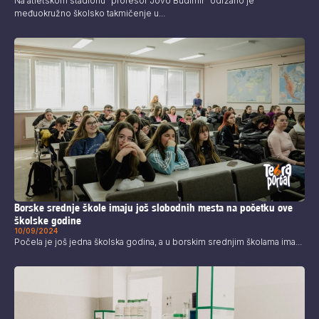
Na atletskom stadionu "profesor Jovo Budimir" održano je
međuokružno školsko takmičenje u...
Borske srednje škole imaju još slobodnih mesta na početku ove
školske godine
10/09/2024
Počela je još jedna školska godina, a u borskim srednjim školama ima...