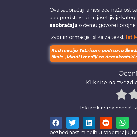
Ova saobraćajna nesreća nažalost s
kao predstavnici najosetljivije katego
saobraćaju
o čemu govore i brojne sta
Izvor informacija i slika za tekst:
Ist 
Rad medija Tebrizam podržava Šved
škole „Mladi i mediji za demokratski 
Oceni
Kliknite na zvezdic
Još uvek nema ocena! Budi
bezbednost mladih u saobraćaju
,
b