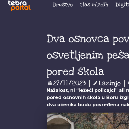
Društvo
Glas mladih
Digit
Dva osnovca po
osvetljenim peš
pored škola
27/11/2023
Lazinjo
Nažalost, ni “ležeći policajci” ali
pored osnovnih škola u Boru izgle
dva učenika budu povređena nakon