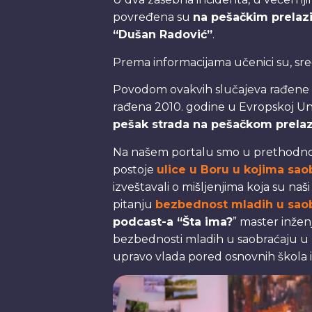
povređena su
na pešačkim prelazi
“Dušan Radović”
.
Prema informacijama učenici su, sr
Povodom ovakvih slučajeva rađene s
rađena 2010. godine u Evropskoj Un
pešak strada na pešačkom prela
Na našem portalu smo u prethodnom
postoje
ulice u Boru u kojima saob
izveštavali o mišljenjima koja su naš
pitanju
bezbednost mladih u saob
podcast-a “Šta ima?
” master inžen
bezbednosti mladih u saobraćaju u 
upravo vlada pored osnovnih škola i