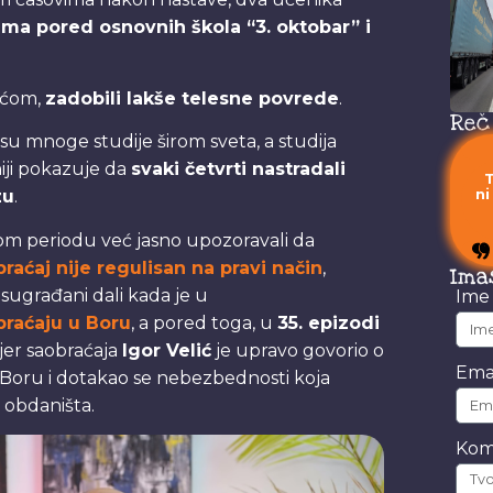
ma pored osnovnih škola “3. oktobar” i
ećom,
zadobili lakše telesne povrede
.
Reč
u mnoge studije širom sveta, a studija
iji pokazuje da
svaki četvrti nastradali
T
ni
zu
.
 periodu već jasno upozoravali da
raćaj nije regulisan na pravi način
,
Ima
i sugrađani dali kada je u
Im
raćaju u Boru
, a pored toga, u
35. epizodi
jer saobraćaja
Igor Velić
je upravo govorio o
Ema
Boru i dotakao se nebezbednosti koja
 obdaništa.
Kom