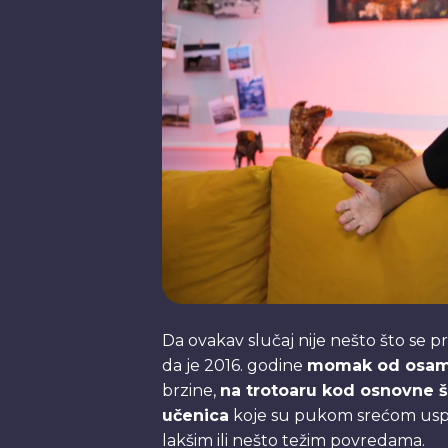
Da ovakav slučaj nije nešto što se p
da je 2016. godine
momak od osam
brzine,
na trotoaru kod osnovne š
učenica
koje su pukom srećom uspel
lakšim ili nešto težim povredama.