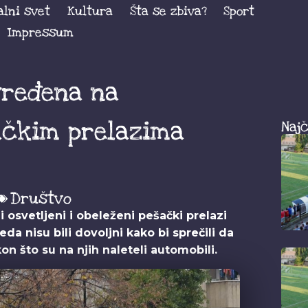
alni svet
Kultura
Šta se zbiva?
Sport
Impressum
vređena na
ačkim prelazima
Najč
Društvo
 ni osvetljeni i obeleženi pešački prelazi
da nisu bili dovoljni kako bi sprečili da
 što su na njih naleteli automobili.