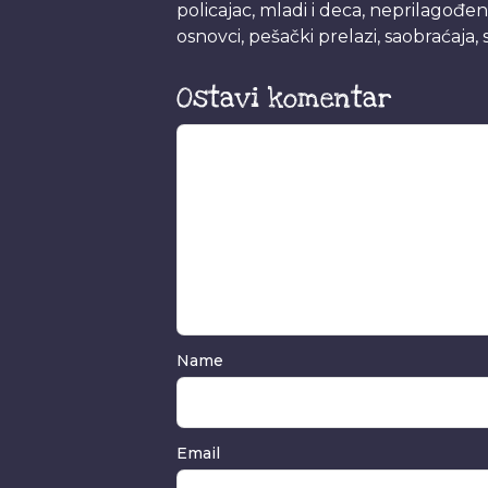
policajac
,
mladi i deca
,
neprilagođen
osnovci
,
pešački prelazi
,
saobraćaja
,
Ostavi komentar
Name
Email