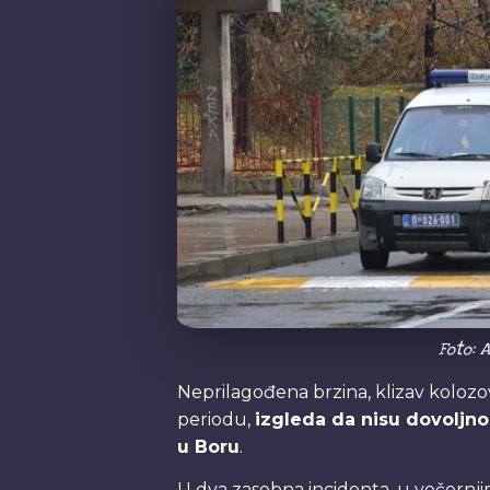
Foto: 
Neprilagođena brzina, klizav kolozov
periodu,
izgleda da nisu dovoljn
u Boru
.
U dva zasebna incidenta, u večernj