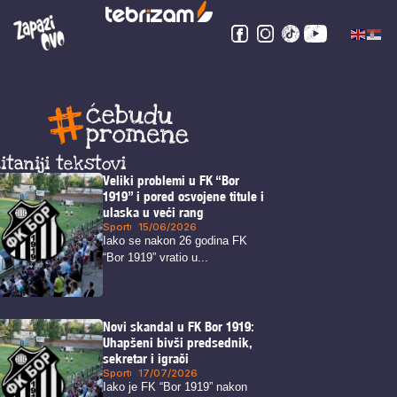
itaniji tekstovi
Veliki problemi u FK “Bor
1919” i pored osvojene titule i
ulaska u veći rang
Sport
15/06/2026
Iako se nakon 26 godina FK
“Bor 1919” vratio u...
Novi skandal u FK Bor 1919:
Uhapšeni bivši predsednik,
sekretar i igrači
Sport
17/07/2026
Iako je FK “Bor 1919” nakon