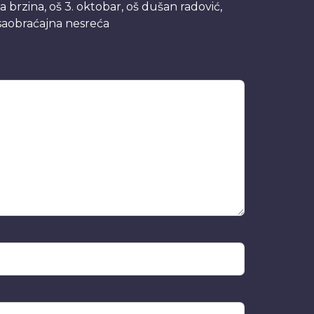
a brzina
,
oš 3. oktobar
,
oš dušan radović
,
saobraćajna nesreća