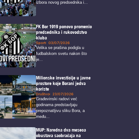
izbora novog predsednika i...
FK Bor 1919 ponovo promenio
predsednika i rukovodstvo
kluba
Sport
03/07/2026
Velika se prašina podigla u
fudbalskom svetu nakon što
je...
Milionske investicije u javne
prostore koje Borani jedva
koriste
Društvo
23/07/2026
Građevinski radovi već
godinama predstavljaju
prepoznatljivu sliku Bora, a
među...
MUP: Naredna dva meseca
obustava saobraćaja na