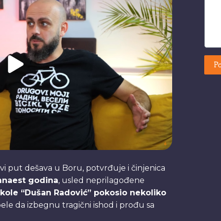
Po
rvi put dešava u Boru, potvrđuje i činjenica
naest godina
, usled neprilagođene
kole “Dušan Radović” pokosio nekoliko
e da izbegnu tragični ishod i prođu sa