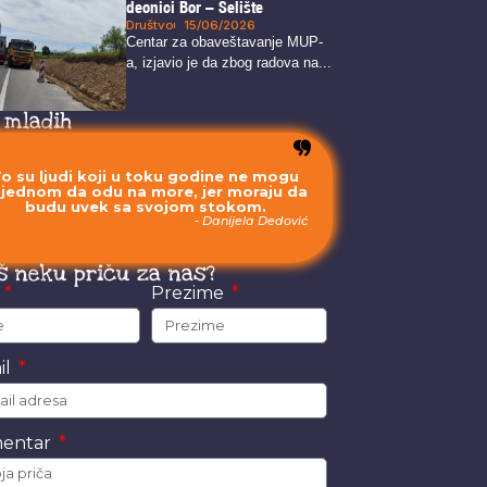
deonici Bor – Selište
Društvo
15/06/2026
Centar za obaveštavanje MUP-
a, izjavio je da zbog radova na...
 mladih
o su ljudi koji u toku godine ne mogu
 jednom da odu na more, jer moraju da
budu uvek sa svojom stokom.
- Danijela Dedović
š neku priču za nas?
e
Prezime
il
entar