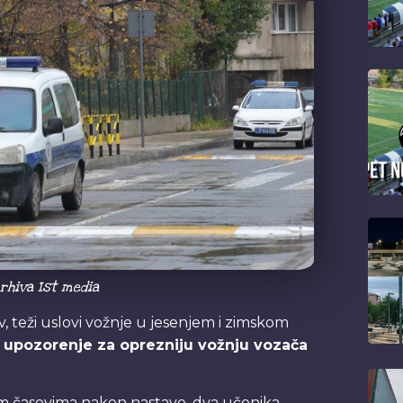
Arhiva Ist media
, teži uslovi vožnje u jesenjem i zimskom
o upozorenje za oprezniju vožnju vozača
im časovima nakon nastave, dva učenika