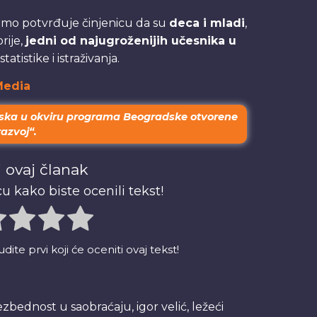
amo potvrđuje činjenicu da su
deca i mladi
,
rije,
jedni od najugroženijih učesnika u
tistike i istraživanja.
Media
ska u okviru programa Beogradske otvorene
razvoj“.
 ovaj članak
u kako biste ocenili tekst!
te prvi koji će oceniti ovaj tekst!
ezbednost u saobraćaju
,
igor velić
,
ležeći