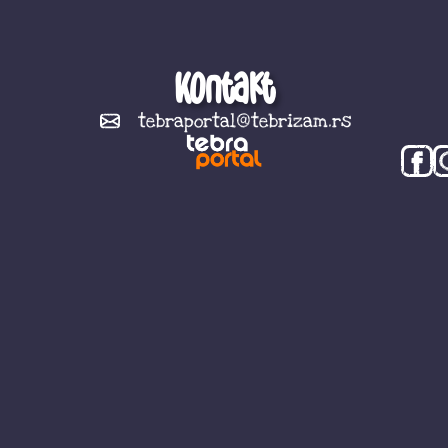
Kontakt
tebraportal@tebrizam.rs