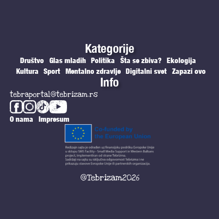
Kategorije
Društvo
Glas mladih
Politika
Šta se zbiva?
Ekologija
Kultura
Sport
Mentalno zdravlje
Digitalni svet
Zapazi ovo
Info
tebraportal@tebrizam.rs
O nama
Impresum
@Tebrizam2026