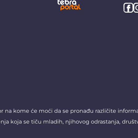
or na kome će moći da se pronađu različite informaci
nja koja se tiču mladih, njihovog odrastanja, društ