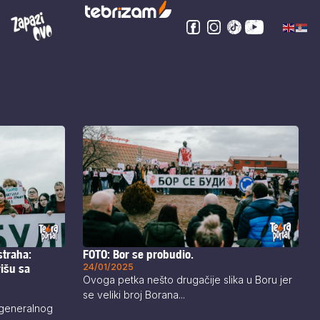
traha:
FOTO: Bor se probudio.
rišu sa
24/01/2025
Ovoga petka nešto drugačije slika u Boru jer
se veliki broj Borana...
 generalnog