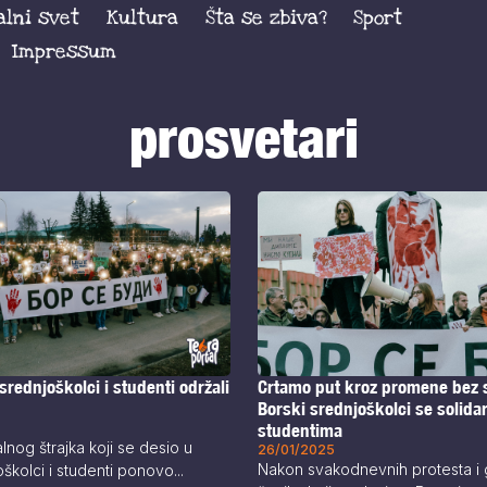
alni svet
Kultura
Šta se zbiva?
Sport
Impressum
prosvetari
srednjoškolci i studenti održali
Crtamo put kroz promene bez s
Borski srednjoškolci se solida
studentima
nog štrajka koji se desio u
26/01/2025
Nakon svakodnevnih protesta i
školci i studenti ponovo...