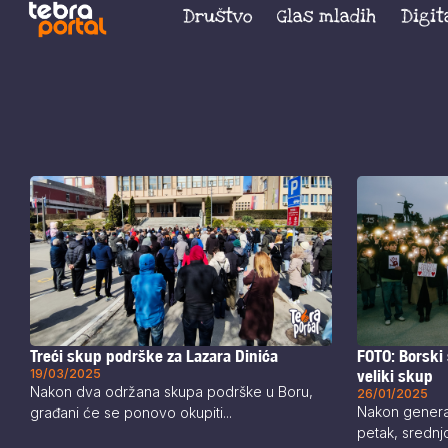
Društvo
Glas mladih
Digit
Treći skup podrške za Lazara Dinića
FOTO: Borski 
19/03/2025
veliki skup
Nakon dva održana skupa podrške u Boru,
26/01/2025
Nakon general
građani će se ponovo okupiti...
petak, srednjo