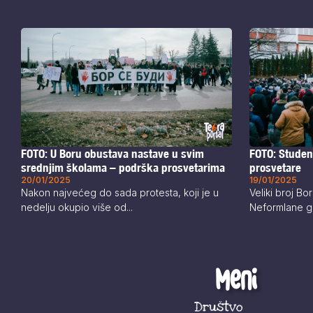
FOTO: U Boru obustava nastave u svim
FOTO: Student
srednjim školama – podrška prosvetarima
prosvetare
20/01/2025
19/01/2025
Nakon najvećeg do sada protesta, koji je u
Veliki broj B
nedelju okupio više od...
Neformlane gr
Meni
Društvo