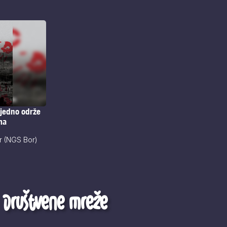
ajedno održe
ma
r (NGS Bor)
Društvene mreže