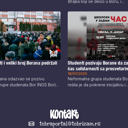
štrajka koji se desio u Boru, i...
i i veliki broj Borana podržali
Studenti pozivaju Borane da z
čas solidarnosti sa prosvetari
18/01/2025
orana odazvao se pozivu
Neformalna grupa studenata Bo
upe studenata Bor (NGS Bor)...
rešila je da pokrene inicijativu i...
Kontakt
tebraportal@tebrizam.rs