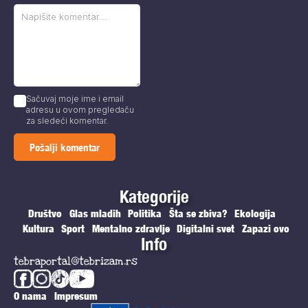
Sačuvaj moje ime i email
adresu u ovom pregledaču
za sledeći komentar.
Kategorije
Društvo
Glas mladih
Politika
Šta se zbiva?
Ekologija
Kultura
Sport
Mentalno zdravlje
Digitalni svet
Zapazi ovo
Info
tebraportal@tebrizam.rs
O nama
Impresum