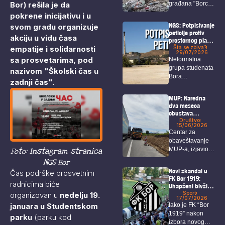
Bor) rešila je da
građana "Borci
za Bor“ ponovo
pokrene inicijativu i u
je...
NGS: Potpisivanje
svom gradu organizuje
peticije protiv
akciju u vidu časa
prostornog plana
empatije i solidarnosti
i u Boru!
Šta se zbiva?
29/07/2026
sa prosvetarima, pod
Neformalna
grupa studenata
nazivom "Školski čas u
Bora
zadnji čas".
organizovaće u
petak akciju pod
MUP: Naredna
nazivom...
dva meseca
obustava
saobraćaja na
Društvo
15/06/2026
deonici Bor –
Centar za
Selište
obaveštavanje
MUP-a, izjavio je
Foto: Instagram stranica
da zbog radova
NGS Bor
na...
Novi skandal u
Čas podrške prosvetnim
FK Bor 1919:
radnicima biće
Uhapšeni bivši
predsednik,
Sport
organizovan u
nedelju 19.
17/07/2026
sekretar i igrači
januara u Studentskom
Iako je FK “Bor
1919” nakon
parku
(parku kod
izbora novog