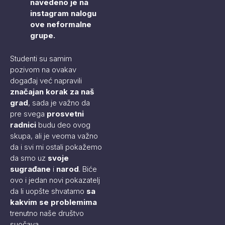
navedeno je na
instagram nalogu
ove neformalne
grupe.
Studenti su samim
pozivom na ovakav
događaj već napravili
značajan korak za naš
grad
, sada je važno da
pre svega
prosvetni
radnici
budu deo ovog
skupa, ali je veoma važno
da i svi mi ostali pokažemo
da smo uz
svoje
sugrađane
i
narod
. Biće
ovo i jedan novi pokazatelj
da li uopšte shvatamo
sa
kakvim se problemima
trenutno naše društvo
suočava.