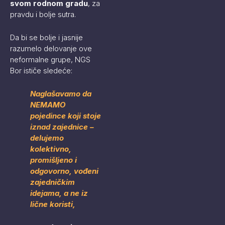
svom rodnom gradu
, za
pravdu i bolje sutra.
Da bi se bolje i jasnije
razumelo delovanje ove
neformalne grupe, NGS
Bor ističe sledeće:
Naglašavamo da
NEMAMO
pojedince koji stoje
iznad zajednice –
delujemo
kolektivno,
promišljeno i
odgovorno, vođeni
zajedničkim
idejama, a ne iz
lične koristi,