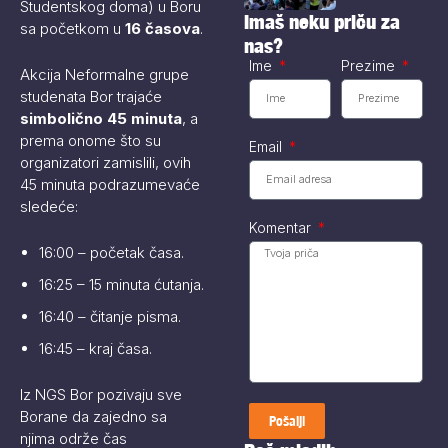
Studentskog doma) u Boru
predsednika i...
Imaš neku priču za
sa početkom u
16 časova
.
nas?
Ime
Prezime
Akcija Neformalne grupe
studenata Bor trajaće
simbolično 45 minuta
, a
prema onome što su
Email
organizatori zamislili, ovih
45 minuta podrazumevaće
sledeće:
Komentar
16:00 – početak časa.
16:25 – 15 minuta ćutanja.
16:40 – čitanje pisma.
16:45 – kraj časa.
Iz NGS Bor pozivaju sve
Borane da zajedno sa
Pošalji
njima održe čas