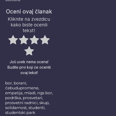
Oceni ovaj članak
Kliknite na zvezdicu
kako biste ocenili
tekst!
Još uvek nema ocena!
Budite prvi koji će oceniti
ovaj tekst!
bor
,
borani
,
ćebudupromene
,
empatija
,
mladi
,
ngs bor
,
podrška
,
prosvetari
,
prosvetni radnici
,
skup
,
solidarnost
,
studenti
,
studentski park