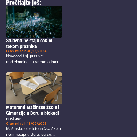
Pročitajte još:
Studenti ne staju čak ni
tokom praznika
Glas mladih
30/12/2024
Novogodišnji praznici
tradicionalno su vreme odmora,
zajedništva i radosti koje...
Maturanti Mašinske škole i
Gimnazije u Boru u blokadi
nastave
Glas mladih
18/02/2025
Mašinsko-elektotehnička škola
i Gimnazija u Boru, su se