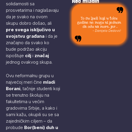
Reč mladih
solidarnosti sa
prosvetarima i naglašavaju
da je svako na ovom
To su ljudi koji u toku
godine ne mogu ni jednom
skupu dobro došao, ali
da odu na more, jer
pre svega isključivo u
moraju da budu uvek sa
- Danijela Dedović
svojom stokom.
svojstvu građana
i da je
značajno da svako ko
bude podržao akciju
ispoštuje
cilj
i
značaj
jednog ovakvog skupa.
Ovu neformalnu grupu u
najvećoj meri čine
mladi
Borani
, tačnije studenti koji
se trenutno školuju na
fakultetima u većim
gradovima Srbije, a kako i
sami kažu, okupili su se sa
zajedničkim ciljem – da
probude
Bor(beni) duh u