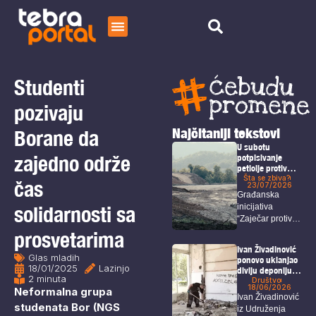
Početna
Čitaj
Studenti
O nama
pozivaju
Najčitaniji tekstovi
Borane da
U subotu
zajedno održe
potpisivanje
peticije protiv
potencijalnog
Šta se zbiva?
čas
23/07/2026
štetnog
Građanska
rudarenja
solidarnosti sa
inicijativa
nadomak
“Zaječar protiv
Zaječara
rudnika, ne
prosvetarima
želim da se
Ivan Živadinović
selim”...
Glas mladih
ponovo uklanjao
18/01/2025
Lazinjo
divlju deponiju
2 minuta
koja ugrožava i
Društvo
18/06/2026
Neformalna grupa
zdravlje i
Ivan Živadinović
bezbednost
studenata Bor (NGS
iz Udruženja
građana Bora