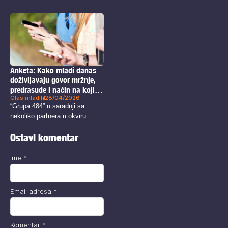
nakon sastanaka...
Anketa: Kako mladi danas
doživljavaju govor mržnje,
predrasude i način na koji se
Glas mladih
28/04/2026
u društvu govori o prošlosti?
“Grupa 484” u saradnji sa
nekoliko partnera u okviru
projekta...
Ostavi komentar
Ime
*
Email adresa
*
Komentar
*