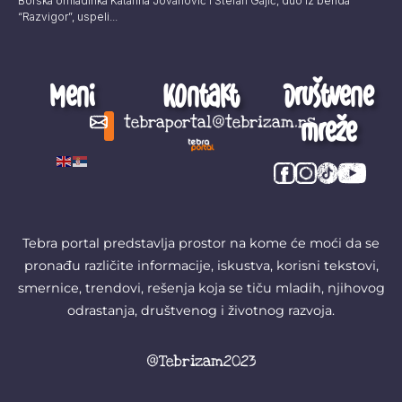
Borska omladinka Katarina Jovanović i Stefan Gajić, duo iz benda
“Razvigor”, uspeli...
Meni
Kontakt
Društvene
mreže
tebraportal@tebrizam.rs
Digitalni svet
Glas mladih
Zapazi ovo
Šta se zbiva?
Tebra portal predstavlja prostor na kome će moći da se
pronađu različite informacije, iskustva, korisni tekstovi,
smernice, trendovi, rešenja koja se tiču mladih, njihovog
odrastanja, društvenog i životnog razvoja.
@Tebrizam2023