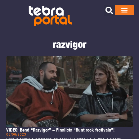
razvigor
VIDEO: Bend “Razvigor” – Finalista “Bunt rock festivala”!
06/06/2023