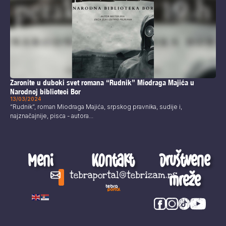
Zaronite u duboki svet romana “Rudnik” Miodraga Majića u
Narodnoj biblioteci Bor
13/03/2024
“Rudnik”, roman Miodraga Majića, srpskog pravnika, sudije i,
najznačajnije, pisca - autora...
Meni
Kontakt
Društvene
mreže
tebraportal@tebrizam.rs
Digitalni svet
Glas mladih
Zapazi ovo
Šta se zbiva?