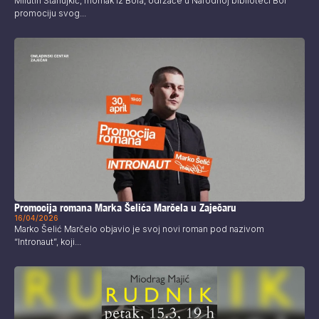
Milutin Stanujkić, momak iz Bora, održaće u Narodnoj biblioteci Bor
promociju svog...
Promocija romana Marka Šelića Marčela u Zaječaru
16/04/2026
Marko Šelić Marčelo objavio je svoj novi roman pod nazivom
“Intronaut”, koji...