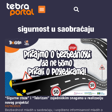
Početna
sigurnost u saobraćaju
Čitaj
O nama
“Sigurne staze” i “Tebrizam” zajedničkim snagama u realizaciju
novog projekta!
03/10/2023
Bezbednost mladih u saobraćaju, i uopšteno informisanost mladih o