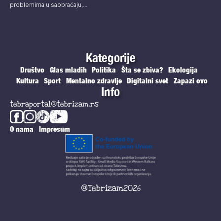
problemima u saobraćaju,...
Kategorije
Društvo
Glas mladih
Politika
Šta se zbiva?
Ekologija
Kultura
Sport
Mentalno zdravlje
Digitalni svet
Zapazi ovo
Info
tebraportal@tebrizam.rs
O nama
Impresum
@Tebrizam2026