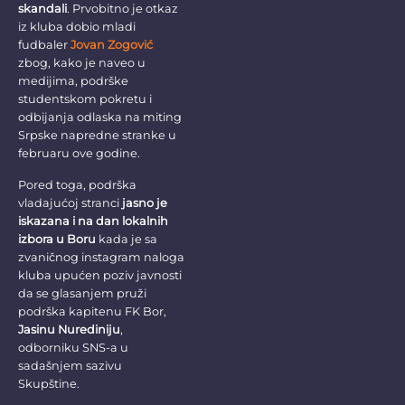
skandali
. Prvobitno je otkaz
iz kluba dobio mladi
fudbaler
Jovan Zogović
zbog, kako je naveo u
medijima, podrške
studentskom pokretu i
odbijanja odlaska na miting
Srpske napredne stranke u
februaru ove godine.
Pored toga, podrška
vladajućoj stranci
jasno je
iskazana i na dan lokalnih
izbora u Boru
kada je sa
zvaničnog instagram naloga
kluba upućen poziv javnosti
da se glasanjem pruži
podrška kapitenu FK Bor,
Jasinu Nurediniju
,
odborniku SNS-a u
sadašnjem sazivu
Skupštine.