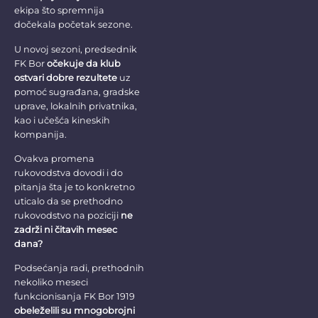
ekipa što spremnija
dočekala početak sezone.
U novoj sezoni, predsednik
FK Bor
očekuje da klub
ostvari dobre rezultete
uz
pomoć sugrađana, gradske
uprave, lokalnih privatnika,
kao i učešća kineskih
kompanija.
Ovakva promena
rukovodstva dovodi i do
pitanja šta je to konkretno
uticalo da se prethodno
rukovodstvo na poziciji
ne
zadrži ni čitavih mesec
dana?
Podsećanja radi, prethodnih
nekoliko meseci
funkcionisanja FK Bor 1919
obeleželili su mnogobrojni