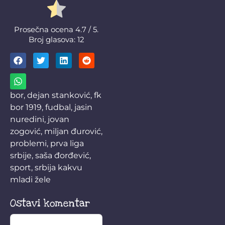
Prosečna ocena
4.7
/ 5.
Broj glasova:
12
bor
,
dejan stanković
,
fk
bor 1919
,
fudbal
,
jasin
nuredini
,
jovan
zogović
,
miljan đurović
,
problemi
,
prva liga
srbije
,
saša đorđević
,
sport
,
srbija kakvu
mladi žele
Ostavi komentar