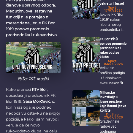
sekretar i igrači
članove upravnog odbora.
Sport
17/07/2026
Međutim, ovaj sastav na
Iako je FK “Bor
funkciji nije potrajao ni
1919” nakon
mesec dana, jer je FK Bor
izbora novog
1919 ponovo promenio
predsednika i...
predsednika i rukovodstvo.
FK Bor 1919
ponovo promenio
predsednika i
rukovodstvo
kluba
Sport
03/07/2026
Velika se
prašina podigla
Foto: Ist media
u fudbalskom
svetu nakon što
je...
Kako prenosi
RTV Bor
,
Milionske
dosadašnji predsednik FK
investicije u
javne prostore
Bor 1919,
Saša Đorđević
, iz
koje Borani jedva
ličnih razloga je podneo
koriste
neopozivu ostavku na svojoj
Društvo
23/07/2026
poziciji, a kako i sam navodi,
Građevinski
veruje da će novo
radovi već
rukovodstvo kluba, na čelu
godinama