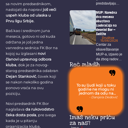
predstavljaju
sa novim predsednikom,
prepoznatljivu
nastojati da napravi
još veći
MUP: Naredna
sliku Bora, a
uspeh kluba od ulaska u
dva meseca
među...
obustava
Prvu ligu Srbije.
saobraćaja na
deonici Bor –
Baš kao i sredinom juna
Selište
meseca, gotovo ni od kuda
Društvo
15/06/2026
održana je još jedna
Centar za
vanredna sednica FK Bor na
obaveštavanje
kojoj su izglasani
novi
MUP-a, izjavio je
članovi upravnog odbora
da zbog radova
Reč mladih
na...
kluba
, dok je za novog-
starog predsednika odabran
Dejan Stanković
, čovek koji
se nakon nekoliko godina
To su ljudi koji u toku
ponovo vraća na ovu
godine ne mogu ni
jednom da odu na
poziciju.
more, jer moraju da
- Danijela Dedović
budu uvek sa svojom
Novi predsednik FK Bor
stokom.
naglašava
da rukovodstvo
čeka dosta posla
, pre svega
Imaš neku priču
kada je u pitanju
za nas?
organizacija kluba,
Ime