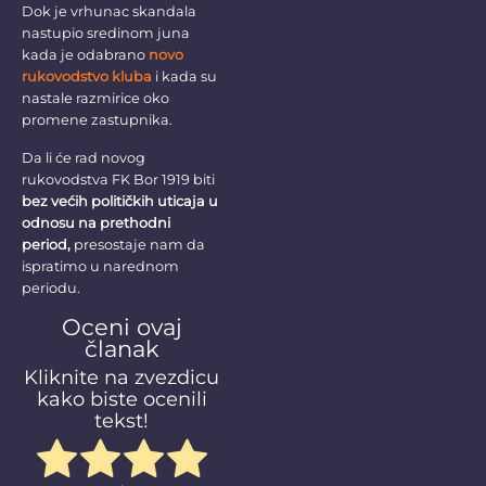
Dok je vrhunac skandala
nastupio sredinom juna
kada je odabrano
novo
rukovodstvo kluba
i kada su
nastale razmirice oko
promene zastupnika.
Da li će rad novog
rukovodstva FK Bor 1919 biti
bez većih političkih uticaja u
odnosu na prethodni
period,
presostaje nam da
ispratimo u narednom
periodu.
Oceni ovaj
članak
Kliknite na zvezdicu
kako biste ocenili
tekst!