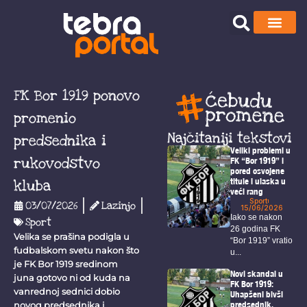
FK Bor 1919 ponovo
promenio
Najčitaniji tekstovi
predsednika i
Veliki problemi u
rukovodstvo
FK “Bor 1919” i
pored osvojene
titule i ulaska u
kluba
veći rang
Sport
03/07/2026
Lazinjo
15/06/2026
Iako se nakon
Sport
26 godina FK
Velika se prašina podigla u
“Bor 1919” vratio
fudbalskom svetu nakon što
u...
je FK Bor 1919 sredinom
Novi skandal u
juna gotovo ni od kuda na
FK Bor 1919:
vanrednoj sednici dobio
Uhapšeni bivši
predsednik,
novog predsednika i