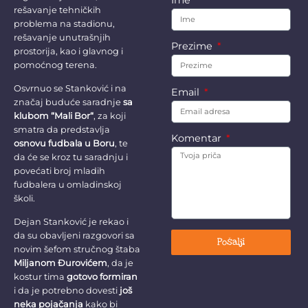
rešavanje tehničkih
problema na stadionu,
rešavanje unutrašnjih
Prezime
prostorija, kao i glavnog i
pomoćnog terena.
Osvrnuo se Stanković i na
Email
značaj buduće saradnje
sa
klubom “Mali Bor“
, za koji
smatra da predstavlja
Komentar
osnovu fudbala u Boru
, te
da će se kroz tu saradnju i
povećati broj mladih
fudbalera u omladinskoj
školi.
Dejan Stanković je rekao i
da su obavljeni razgovori sa
Pošalji
novim šefom stručnog štaba
Miljanom Đurovićem
, da je
kostur tima
gotovo formiran
i da je potrebno dovesti
još
neka pojačanja
kako bi