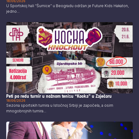
18/06/2026
U Sportskoj hali “Šumice” u Beogradu održan je Future Kids Hakaton,
jedno...
Peti po redu turnir u nožnom tenisu “Kocka” u Zaječaru
18/06/2026
Sezona sportskih turnira u Istočnoj Srbiji je započela, a osim
mnogobrojnih turnira...