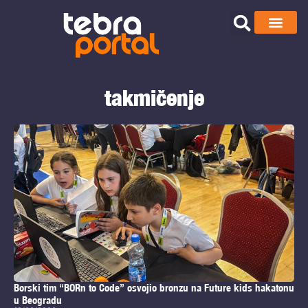
takmičenje
Borski tim “BORn to Code” osvojio bronzu na Future kids hakatonu
u Beogradu