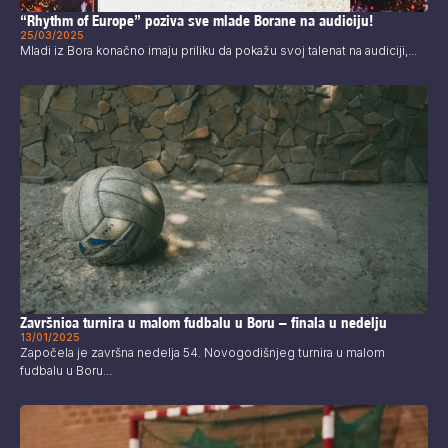
“Rhythm of Europe” poziva sve mlade Borane na audiciju!
25/03/2025
Mladi iz Bora konačno imaju priliku da pokažu svoj talenat na audiciji,...
Završnica turnira u malom fudbalu u Boru – finala u nedelju
13/01/2025
Započela je završna nedelja 54. Novogodišnjeg turnira u malom
fudbalu u Boru...