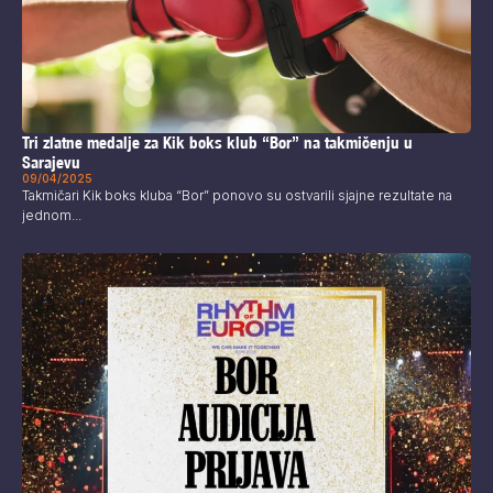
Tri zlatne medalje za Kik boks klub “Bor” na takmičenju u
Sarajevu
09/04/2025
Takmičari Kik boks kluba “Bor” ponovo su ostvarili sjajne rezultate na
jednom...