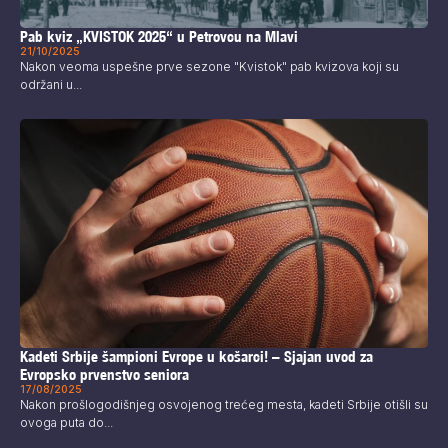
Pab kviz „KVISTOK 2025“ u Petrovcu na Mlavi
21/10/2025
Nakon veoma uspešne prve sezone "Kvistok" pab kvizova koji su
održani u...
Kadeti Srbije šampioni Evrope u košarci! – Sjajan uvod za
Evropsko prvenstvo seniora
17/08/2025
Nakon prošlogodišnjeg osvojenog trećeg mesta, kadeti Srbije otišli su
ovoga puta do...