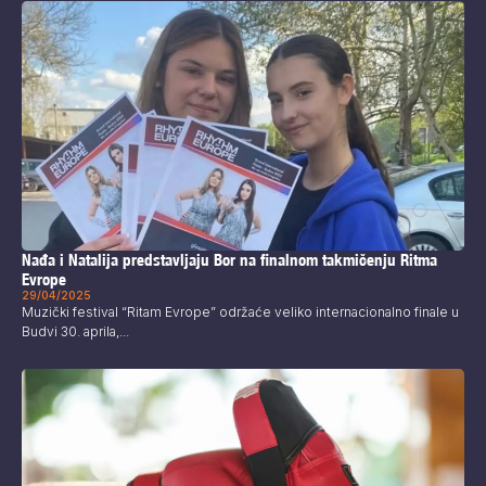
Nađa i Natalija predstavljaju Bor na finalnom takmičenju Ritma
Evrope
29/04/2025
Muzički festival “Ritam Evrope” održaće veliko internacionalno finale u
Budvi 30. aprila,...