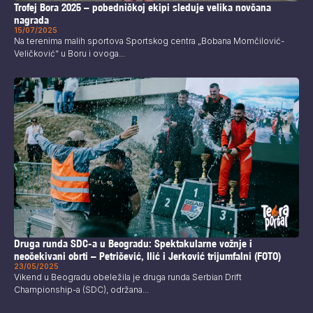
Trofej Bora 2025 – pobedničkoj ekipi sleduje velika novčana
nagrada
15/07/2025
Na terenima malih sportova Sportskog centra „Bobana Momčilović-
Veličković“ u Boru i ovoga...
Druga runda SDC-a u Beogradu: Spektakularne vožnje i
neočekivani obrti – Petričević, Ilić i Jerković trijumfalni (FOTO)
23/05/2025
Vikend u Beogradu obeležila je druga runda Serbian Drift
Championship-a (SDC), održana...