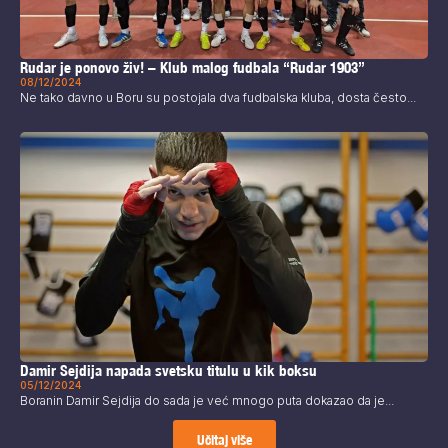
Rudar je ponovo živ! – Klub malog fudbala “Rudar 1903”
08/12/2024
Ne tako davno u Boru su postojala dva fudbalska kluba, dosta često...
Damir Sejdija napada svetsku titulu u kik boksu
05/12/2024
Boranin Damir Sejdija do sada je već mnogo puta dokazao da je...
Učitaj više