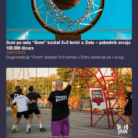
Osmi po redu “Grom” basket 3×3 turnir u Zlotu – pobednik osvaja
100.000 dinara
24/07/2025
Duga tradicija “Grom” basket 3x3 turnira u Zlotu nastavlja se i ovog...