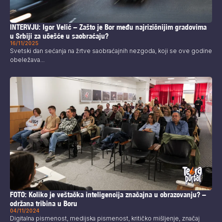
INTERVJU: Igor Velić – Zašto je Bor među najrizičnijim gradovima
u Srbiji za učešće u saobraćaju?
16/11/2025
Svetski dan sećanja na žrtve saobraćajnih nezgoda, koji se ove godine
obeležava...
FOTO: Koliko je veštačka inteligencija značajna u obrazovanju? –
održana tribina u Boru
04/11/2024
Digitalna pismenost, medijska pismenost, kritičko mišljenje, značaj