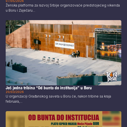
07/05/2026
Ženska platforma za razvoj Srbije organizovaće predstojećeg vikenda
u Boru i Zaječaru...
Još jedna tribina “Od bunta do institucija” u Boru
20/03/2026
U organizaciji Građanskog saveta u Boru će, nakon tribine sa kraja
februara,...