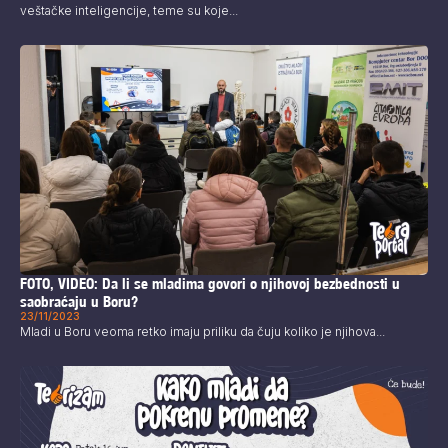
veštačke inteligencije, teme su koje...
FOTO, VIDEO: Da li se mladima govori o njihovoj bezbednosti u
saobraćaju u Boru?
23/11/2023
Mladi u Boru veoma retko imaju priliku da čuju koliko je njihova...