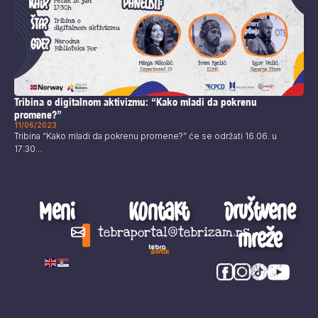
Tribina o digitalnom aktivizmu: “Kako mladi da pokrenu
promene?”
11/06/2023
Tribina “Kako mladi da pokrenu promene?” će se održati 16.06. u
17:30...
Meni
Kontakt
Društvene
mreže
tebraportal@tebrizam.rs
Digitalni svet
Glas mladih
Zapazi ovo
Šta se zbiva?