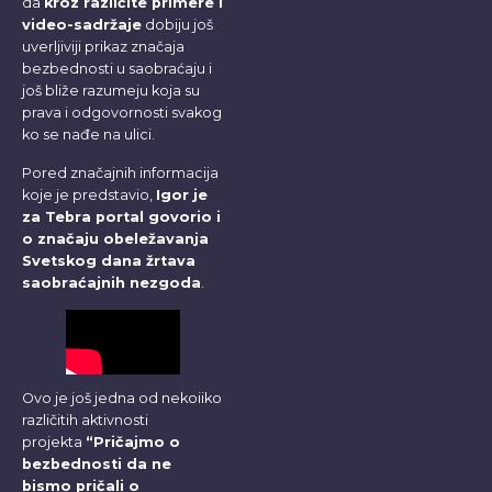
da
kroz različite primere i
video-sadržaje
dobiju još
uverljiviji prikaz značaja
bezbednosti u saobraćaju i
još bliže razumeju koja su
prava i odgovornosti svakog
ko se nađe na ulici.
Pored značajnih informacija
koje je predstavio,
Igor je
za Tebra portal govorio i
o značaju obeležavanja
Svetskog dana žrtava
saobraćajnih nezgoda
.
Ovo je još jedna od nekoiiko
različitih aktivnosti
projekta
“Pričajmo o
bezbednosti da ne
bismo pričali o