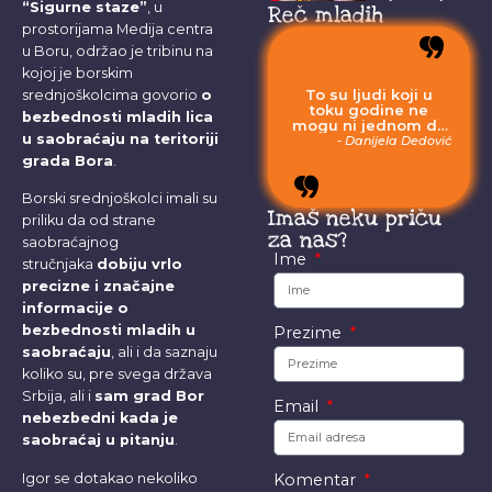
“Sigurne staze”
, u
Reč mladih
može u
prostorijama Medija centra
potpunosti da...
u Boru, održao je tribinu na
kojoj je borskim
To su ljudi koji u
srednjoškolcima govorio
o
toku godine ne
bezbednosti mladih lica
mogu ni jednom da
u saobraćaju na teritoriji
odu na more, jer
- Danijela Dedović
moraju da budu
grada Bora
.
uvek sa svojom
stokom.
Borski srednjoškolci imali su
Imaš neku priču
priliku da od strane
za nas?
saobraćajnog
Ime
stručnjaka
dobiju vrlo
precizne i značajne
informacije o
bezbednosti mladih u
Prezime
saobraćaju
, ali i da saznaju
koliko su, pre svega država
Srbija, ali i
sam grad Bor
Email
nebezbedni kada je
saobraćaj u pitanju
.
Igor se dotakao nekoliko
Komentar