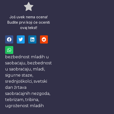
Još uvek nema ocena!
Budite prvi koji će oceniti
ovaj tekst!
bezbednost mladih u
saobaćaju
,
bezbednost
u saobraćaju
,
mladi
,
sigurne staze
,
srednjoškolci
,
svetski
dan žrtava
saobraćajnih nezgoda
,
tebrizam
,
tribina
,
ugroženost mladih