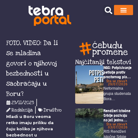
FOTO, VIDEO: Da li
se mladima
Najčitaniji tekstovi
govori o njihovoj
NGS: Potpisivanje
bezbednosti u
peticije protiv
prostornog plana
i u Boru!
Šta se zbiva?
saobraćaju u
29/07/2026
Neformalna
Boru?
grupa studenata
Bora
23/11/2023
organizovaće u
Redakcija
Društvo
petak akciju pod
Rendžeri Istočne
nazivom...
Srbije pozivaju
Mladi u Boru veoma
na još jednu
retko imaju priliku da
akciju odbrane
Šta se zbiva?
03/07/2026
čuju koliko je njihova
Homolja
RIS Rendžeri
bezbednost u
Istočne Srbije