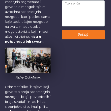
značajnih segmenata i
govorio o mnogobrojnim
uzrocima saobraćajnih
nezgoda, kao i posledicama
koje saobraćajne nezgode
na svaku mladu osobu
mogu ostaviti, a kojih mladi
Pošalji
učesnici tribine,
nisu u
potpunosti bili svesni
.
Foto: Tebrizam
Osim statistike i brojeva koji
govore o broju saobraćajnih
nezogda, broju povređenih i
broju stradalih mladih lica,
srednjoškolci su imali priliku