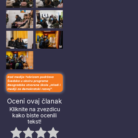
Caption
Caption
No
No
Caption
Caption
No
No
Caption
Caption
No
Caption
Rad medija Tebrizam podržava
Švedska u okviru programa
Beogradske otvorene škole „Mladi i
mediji za demokratski razvoj“.
Oceni ovaj članak
Kliknite na zvezdicu
kako biste ocenili
tekst!