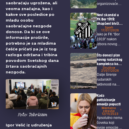
saobraćaju ugrožena, ali
organizovaće
veoma značajna, kao i
sabor pod
sloganom “Da
kakve sve posledice po
Novi skandal u
vratimo...
FK Bor 1919:
mladu osobu
Uhapšeni bivši
saobraćajne nezgode
predsednik,
Sport
17/07/2026
donose. Da bi se ove
sekretar i igrači
Iako je FK “Bor
informacije proširile,
1919” nakon
potrebno je sa mladima
izbora novog
češće pričati pa je iz tog
predsednika i...
razloga održana i tribina
Šta donosi plan
novog rudarskog
povodom Svetskog dana
kompleksa kod
žrtava saobraćajnih
Bora i Zaječara?
Društvo
21/07/2026
nezgoda.
Dalje širenje
rudarskih
aktivnosti na
području Bora i
Zaječara
Kada
intenzivno...
potiskivanje
emocija popusti
Mentalno
zdravlje
Foto: Tebrizam
12/11/2023
Apsolutno nema
čoveka koji
Igor Velić iz udruženja
svoje emocije