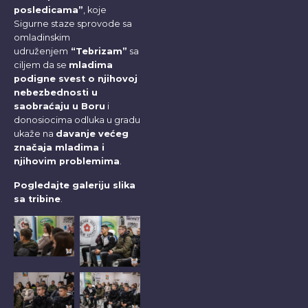
posledicama”
, koje
Sigurne staze sprovode sa
omladinskim
udruženjem
“Tebrizam”
sa
ciljem da se
mladima
podigne svest o njihovoj
nebezbednosti u
saobraćaju u Boru
i
donosiocima odluka u gradu
ukaže na
davanje većeg
značaja mladima i
njihovim problemima
.
Pogledajte galeriju slika
sa tribine
.
No
No
Caption
Caption
No
No
Caption
Caption