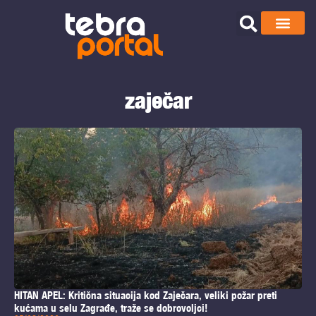
zaječar
HITAN APEL: Kritična situacija kod Zaječara, veliki požar preti
kućama u selu Zagrađe, traže se dobrovoljci!