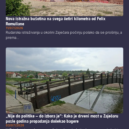
Nova istražna bušotina na svega četiri kilometra od Felix
Romuliane
11/07/2026
Rudarska istraživanja u okolini Zaječara počinju polako da se proširiju, a
prema...
„Nije do politike – do izbora je”: Kako je drveni most u Zaječaru
posle godina propadanja dočekao bagere
03/07/2026