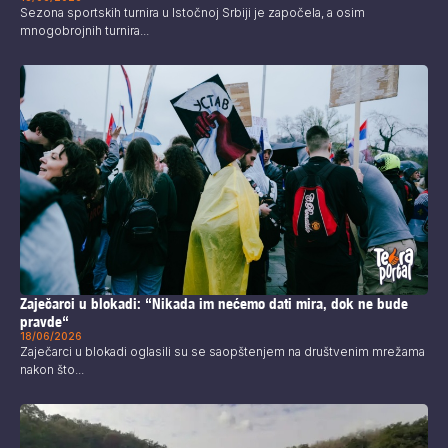
Sezona sportskih turnira u Istočnoj Srbiji je započela, a osim
mnogobrojnih turnira...
Zaječarci u blokadi: “Nikada im nećemo dati mira, dok ne bude
pravde“
18/06/2026
Zaječarci u blokadi oglasili su se saopštenjem na društvenim mrežama
nakon što...