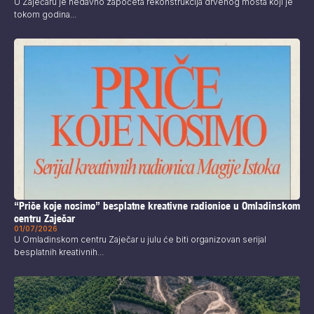
U Zaječaru je nedavno započeta rekonstrukcija drvenog mosta koji je
tokom godina...
“Priče koje nosimo” besplatne kreativne radionice u Omladinskom
centru Zaječar
01/07/2026
U Omladinskom centru Zaječar u julu će biti organizovan serijal
besplatnih kreativnih...