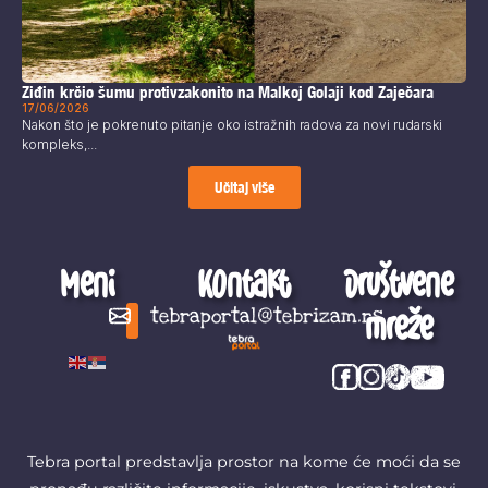
Ziđin krčio šumu protivzakonito na Malkoj Golaji kod Zaječara
17/06/2026
Nakon što je pokrenuto pitanje oko istražnih radova za novi rudarski
kompleks,...
Učitaj više
Meni
Kontakt
Društvene
mreže
tebraportal@tebrizam.rs
Digitalni svet
Glas mladih
Zapazi ovo
Šta se zbiva?
Tebra portal predstavlja prostor na kome će moći da se