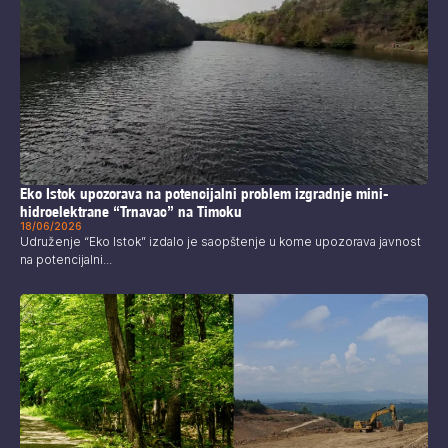
Eko Istok upozorava na potencijalni problem izgradnje mini-
hidroelektrane “Trnavac” na Timoku
18/06/2026
Udruženje “Eko Istok” izdalo je saopštenje u kome upozorava javnost
na potencijalni...