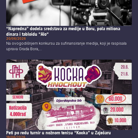
“Napredna” dodela sredstava za medije u Boru, pola miliona
dinara i tabloidu “Alo“
20/06/2026
Na ovogodišnjem konkursu za sufinansiranje medija, koji je raspisala
uprava Grada Bora,...
Peti po redu turnir u nožnom tenisu “Kocka” u Zaječaru
18/06/2026