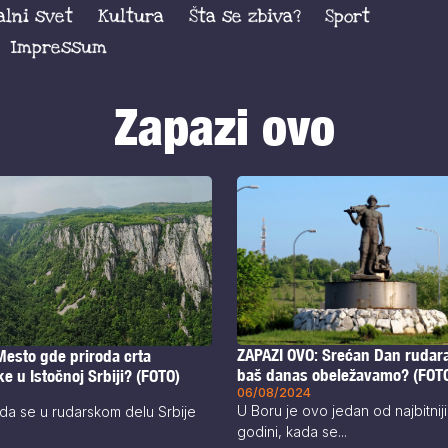
alni svet
Kultura
Šta se zbiva?
Sport
Impressum
Zapazi ovo
ZAPAZI OVO: Srećan Dan rudara
Mesto gde priroda crta
baš danas obeležavamo? (FOT
ke u Istočnoj Srbiji? (FOTO)
06/08/2024
U Boru je ovo jedan od najbitnij
i da se u rudarskom delu Srbije
godini, kada se...