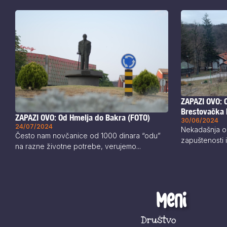
ZAPAZI OVO: 
Brestovačka 
ZAPAZI OVO: Od Hmelja do Bakra (FOTO)
30/06/2024
24/07/2024
Nekadašnja o
Često nam novčanice od 1000 dinara “odu”
zapuštenosti i
na razne životne potrebe, verujemo...
Meni
Društvo