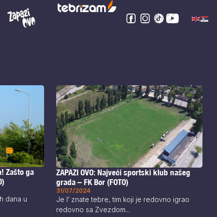
! Zašto ga
ZAPAZI OVO: Najveći sportski klub našeg
O)
grada – FK Bor (FOTO)
31/07/2024
ih dana u
Je l’ znate tebre, tim koji je redovno igrao
redovno sa Zvezdom...