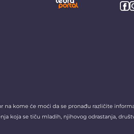
or na kome će moći da se pronađu različite informaci
nja koja se tiču mladih, njihovog odrastanja, društ