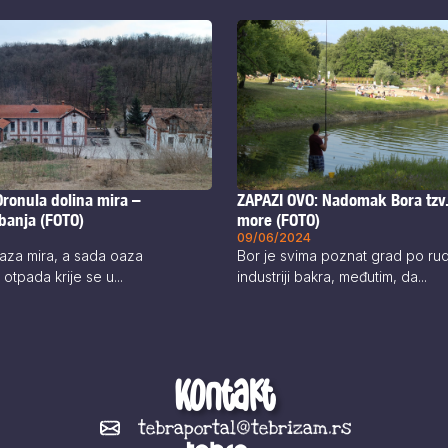
ZAPAZI OVO: Nadomak Bora tzv
Oronula dolina mira –
more (FOTO)
banja (FOTO)
09/06/2024
Bor je svima poznat grad po rud
aza mira, a sada oaza
industriji bakra, međutim, da...
 otpada krije se u...
Kontakt
tebraportal@tebrizam.rs