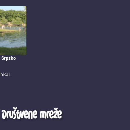
. Srpsko
niku i
Društvene mreže