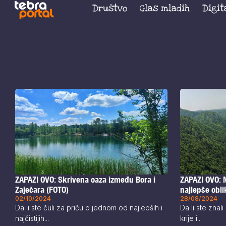
Društvo
Glas mladih
Digit
ZAPAZI OVO: Skrivena oaza između Bora i
ZAPAZI OVO: 
Zaječara (FOTO)
najlepše obli
02/10/2024
28/08/2024
Da li ste čuli za priču o jednom od najlepših i
Da li ste znal
najčistijih...
krije i...