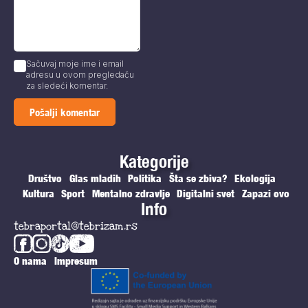
Sačuvaj moje ime i email
adresu u ovom pregledaču
za sledeći komentar.
Kategorije
Društvo
Glas mladih
Politika
Šta se zbiva?
Ekologija
Kultura
Sport
Mentalno zdravlje
Digitalni svet
Zapazi ovo
Info
tebraportal@tebrizam.rs
O nama
Impresum