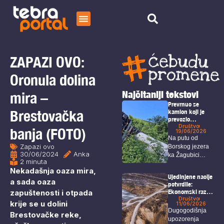
Početna
Čitaj
ZAPAZI OVO:
O nama
Oronula dolina
Najčitaniji tekstovi
mira –
Prevrnuo se
Brestovačka
kamion koji je
prevozio
džinovsku elisu
Društvo
banja (FOTO)
19/06/2026
za vetropark
Na putu od
kineskih
Zapazi ovo
Borskog jezera
investitora na
30/06/2024
Anka
ka Žagubici
Crnom vrhu kod
2 minuta
Borskog jezera
došlo je do...
Nekadašnja oaza mira,
Ujedinjene nacije
a sada oaza
potvrdile:
zapuštenosti i otpada
Ekonomski razvoj
u Borskom
Društvo
krije se u dolini
11/06/2026
okrugu nije
Dugogodišnja
Brestovačke reke,
usklađen sa
upozorenja
zaštitom ljudskih