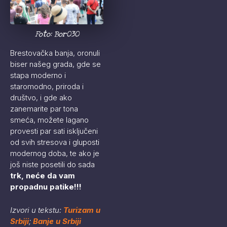
Foto: Bor030
Brestovačka banja, oronuli
biser našeg grada, gde se
stapa moderno i
staromodno, priroda i
društvo, i gde ako
zanemarite par tona
smeća, možete lagano
provesti par sati isključeni
od svih stresova i gluposti
modernog doba, te ako je
još niste posetili do sada
trk, neće da vam
propadnu patike!!!
Izvori u tekstu:
Turizam u
Srbiji
;
Banje u Srbiji