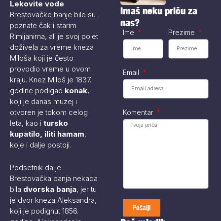
Lekovite vode
mobilnog
Imaš neku priču za
Brestovačke banje bile su
telefona...
nas?
poznate čak i starim
Ime
Prezime
Rimljanima, ali je svoj polet
doživela za vreme kneza
Miloša koji je često
provodio vreme u ovom
Email
kraju. Knez Miloš je 1837.
godine podigao
konak
,
koji je danas muzej i
otvoren je tokom celog
Komentar
leta, kao i
tursko
kupatilo, iliti hamam
,
koje i dalje postoji.
Podsetnik da je
Brestovačka banja nekada
bila
dvorska banja
, jer tu
je dvor kneza Aleksandra,
Pošalji
koji je podignut 1856.