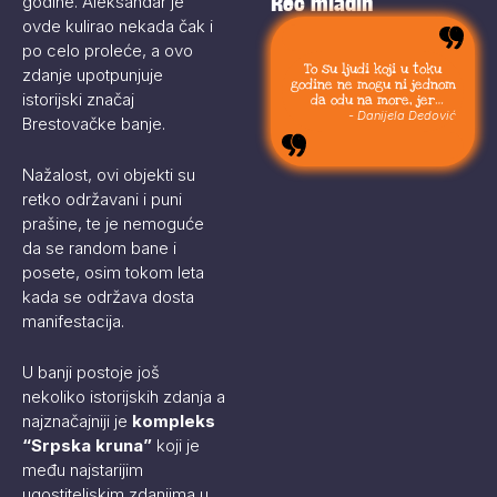
Reč mladih
godine. Aleksandar je
ovde kulirao nekada čak i
po celo proleće, a ovo
To su ljudi koji u toku
zdanje upotpunjuje
godine ne mogu ni jednom
istorijski značaj
da odu na more, jer
moraju da budu uvek sa
- Danijela Dedović
Brestovačke banje.
svojom stokom.
Nažalost, ovi objekti su
retko održavani i puni
prašine, te je nemoguće
da se random bane i
posete, osim tokom leta
kada se održava dosta
manifestacija.
U banji postoje još
nekoliko istorijskih zdanja a
najznačajniji je
kompleks
“Srpska kruna”
koji je
među najstarijim
ugostiteljskim zdanjima u