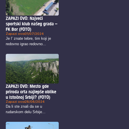
ZAPAZI OVO: Najveći
sportski klub našeg grada –
FK Bor (FOTO)
Zapazi ovo
31/07/2024
Je l’ znate tebre, tim koji je
redovno igrao redovno...
ZAPAZI OVO: Mesto gde
priroda crta najlepše oblike
u Istočnoj Srbiji? (FOTO)
Zapazi ovo
28/08/2024
Da li ste znali da se u
rudarskom delu Srbije...