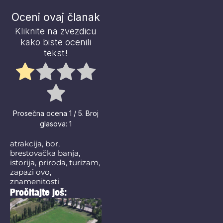
Oceni ovaj članak
Kliknite na zvezdicu
kako biste ocenili
tekst!
Prosečna ocena
1
/ 5. Broj
glasova:
1
atrakcija
,
bor
,
brestovačka banja
,
istorija
,
priroda
,
turizam
,
zapazi ovo
,
znamenitosti
Pročitajte još: