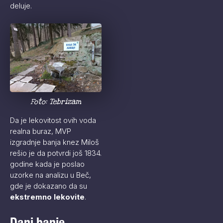
deluje.
Foto: Tebrizam
Da je lekovitost ovih voda
realna buraz, MVP
izgradnje banja knez Miloš
rešio je da potvrdi još 1834.
godine kada je poslao
uzorke na analizu u Beč,
gde je dokazano da su
ekstremno lekovite
.
Dani banje