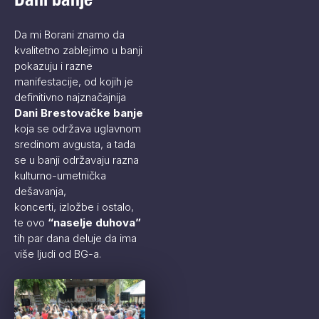
Da mi Borani znamo da
kvalitetno zablejimo u banji
pokazuju i razne
manifestacije, od kojih je
definitivno najznačajnija
Dani Brestovačke banje
koja se održava uglavnom
sredinom avgusta, a tada
se u banji održavaju razna
kulturno-umetnička
dešavanja,
koncerti, izložbe i ostalo,
te ovo
“naselje duhova”
tih par dana deluje da ima
više ljudi od BG-a.