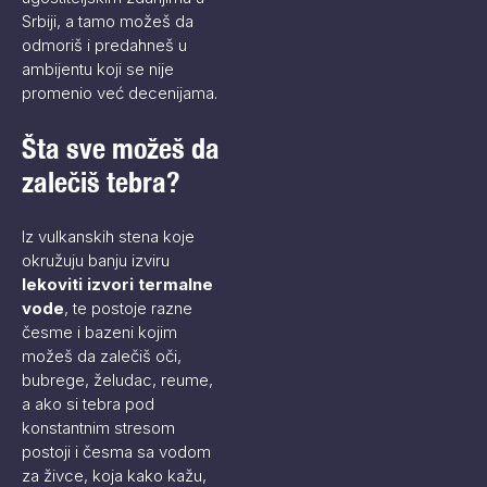
Srbiji, a tamo možeš da
odmoriš i predahneš u
ambijentu koji se nije
promenio već decenijama.
Šta sve možeš da
zalečiš tebra?
Iz vulkanskih stena koje
okružuju banju izviru
lekoviti izvori termalne
vode
, te postoje razne
česme i bazeni kojim
možeš da zalečiš oči,
bubrege, želudac, reume,
a ako si tebra pod
konstantnim stresom
postoji i česma sa vodom
za živce, koja kako kažu,