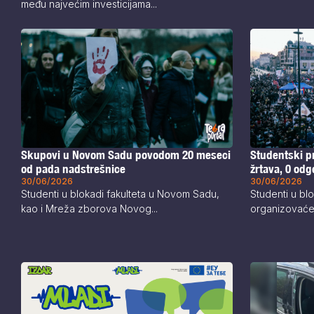
među najvećim investicijama...
Skupovi u Novom Sadu povodom 20 meseci
Studentski pr
od pada nadstrešnice
žrtava, 0 od
30/06/2026
30/06/2026
Studenti u blokadi fakulteta u Novom Sadu,
Studenti u blo
kao i Mreža zborova Novog...
organizovaće p