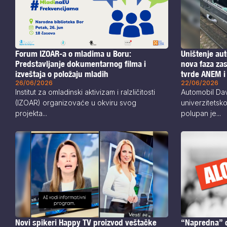
Forum IZOAR-a o mladima u Boru:
Uništenje au
Predstavljanje dokumentarnog filma i
nova faza za
izveštaja o položaju mladih
tvrde ANEM i
26/06/2026
22/06/2026
Institut za omladinski aktivizam i ralzličitosti
Automobil Dav
(IZOAR) organizovaće u okviru svog
univerzitetsk
projekta...
polupan je...
Novi spikeri Happy TV proizvod veštačke
“Napredna” d