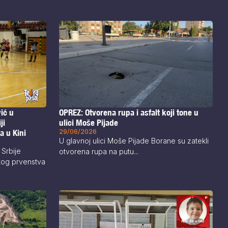
OPREZ: Otvorena rupa i asfalt koji tone u
ić u
ulici Moše Pijade
ji
29/06/2026
a u Kini
U glavnoj ulici Moše Pijade Borane su zatekli
 Srbije
otvorena rupa na putu...
skog prvenstva