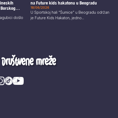
na Future kids hakatonu u Beogradu
kineskih
18/06/2026
d Borskog
U Sportskoj hali “Šumice” u Beogradu održan
agubici došlo
je Future Kids Hakaton, jedno...
Društvene mreže