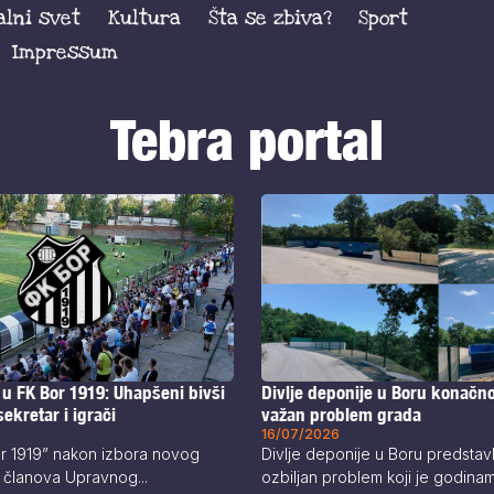
alni svet
Kultura
Šta se zbiva?
Sport
Impressum
Tebra portal
Divlje deponije u Boru konačn
 u FK Bor 1919: Uhapšeni bivši
važan problem grada
ekretar i igrači
16/07/2026
Divlje deponije u Boru predstav
or 1919” nakon izbora novog
ozbiljan problem koji je godinama
 članova Upravnog...