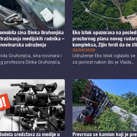
tomobila sina Dinka Gruhonjića
Eko Istok upozorava na posled
strašivanja medijskih radnika –
prostornog plana novog rudar
 novinarska udruženja
kompleksa, Zijin tvrdi da će štit
kulturno nasleđe
22/06/2026
ida Gruhonjića, sina novinara i
Udruženje Eko Istok oglasilo s
og profesora Dinka Gruhonjića,
za javnost nakon što je Vlada...
odela sredstava za medije u
Prevrnuo se kamion koji je pre