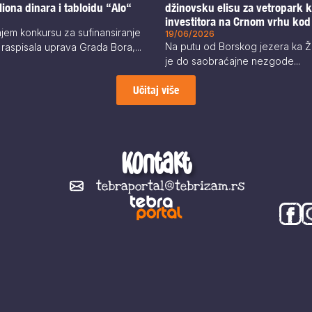
liona dinara i tabloidu “Alo“
džinovsku elisu za vetropark 
investitora na Crnom vrhu ko
em konkursu za sufinansiranje
jezera
19/06/2026
Na putu od Borskog jezera ka Ž
e raspisala uprava Grada Bora,...
je do saobraćajne nezgode...
Učitaj više
Kontakt
tebraportal@tebrizam.rs