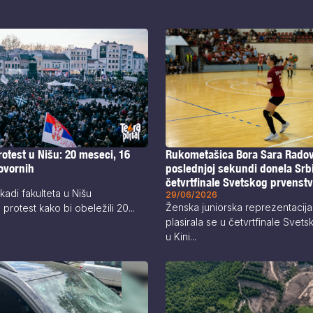
otest u Nišu: 20 meseci, 16
Rukometašica Bora Sara Radov
govornih
poslednjoj sekundi donela Srbi
četvrtfinale Svetskog prvenstv
kadi fakulteta u Nišu
29/06/2026
Ženska juniorska reprezentacija
rotest kako bi obeležili 20...
plasirala se u četvrtfinale Svet
u Kini...