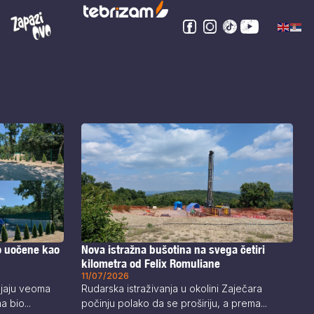
o uočene kao
Nova istražna bušotina na svega četiri
kilometra od Felix Romuliane
11/07/2026
ljaju veoma
Rudarska istraživanja u okolini Zaječara
 bio...
počinju polako da se proširiju, a prema...