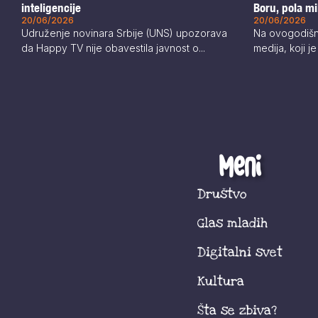
inteligencije
Boru, pola mi
20/06/2026
20/06/2026
Udruženje novinara Srbije (UNS) upozorava
Na ovogodišnj
da Happy TV nije obavestila javnost o...
medija, koji j
Meni
Društvo
Glas mladih
Digitalni svet
Kultura
Šta se zbiva?