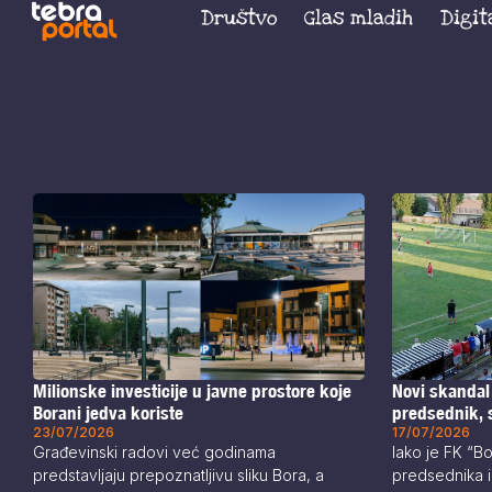
Društvo
Glas mladih
Digit
Milionske investicije u javne prostore koje
Novi skandal
Borani jedva koriste
predsednik, s
23/07/2026
17/07/2026
Građevinski radovi već godinama
Iako je FK “B
predstavljaju prepoznatljivu sliku Bora, a
predsednika i