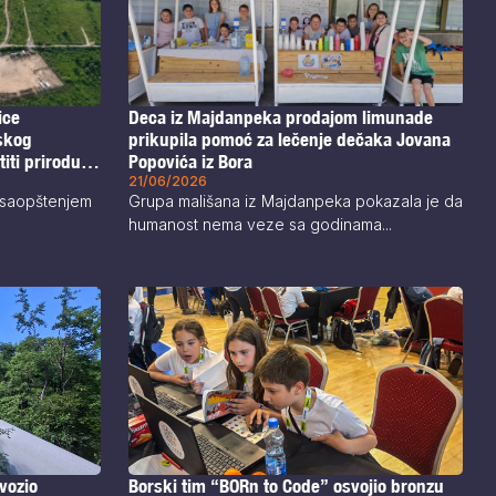
Deca iz Majdanpeka prodajom limunade
ice
prikupila pomoć za lečenje dečaka Jovana
skog
Popovića iz Bora
iti prirodu i
21/06/2026
Grupa mališana iz Majdanpeka pokazala je da
e saopštenjem
humanost nema veze sa godinama...
Borski tim “BORn to Code” osvojio bronzu
vozio