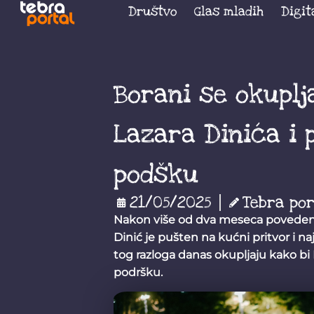
Društvo
Glas mladih
Digit
Borani se okuplj
Lazara Dinića i
podšku
21/05/2025
Tebra por
Nakon više od dva meseca povedenih
Dinić je pušten na kućni pritvor i naj
tog razloga danas okupljaju kako bi 
podršku.