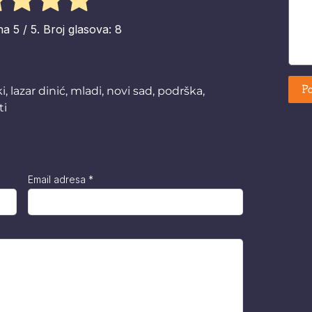
na
5
/ 5. Broj glasova:
8
Po
ki
,
lazar dinić
,
mladi
,
novi sad
,
podrška
,
ti
Email adresa
*