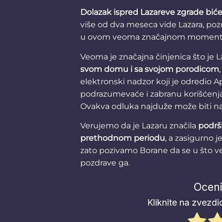
Dolazak ispred Lazareve zgrade biće
više od dva meseca vide Lazara, po
u ovom veoma značajnom momentu
Veoma je značajna činjenica što je 
svom domu
i sa svojom porodicom
elektronski nadzor koji je odredio
podrazumevaće i zabranu korišćenja 
Ovakva odluka najduže može biti n
Verujemo da je Lazaru značila
podršk
prethodnom periodu
, a zasigurno j
zato pozivamo Borane da se u što v
pozdrave ga.
Oceni
Kliknite na zvezdic