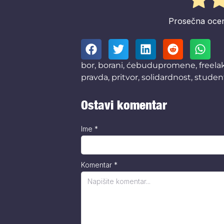
Prosečna oce
bor
,
borani
,
ćebudupromene
,
freela
pravda
,
pritvor
,
solidardnost
,
studen
Ostavi komentar
Ime
*
Komentar
*