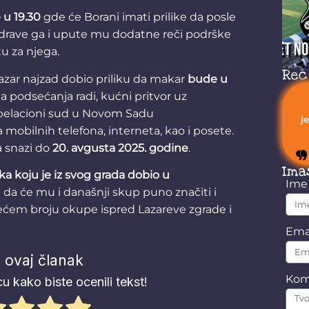
 u 19.30
gde će Borani imati prilike da posle
zdrave ga i upute mu dodatne reči podrške
 za njega.
Reč
Lazar najzad dobio priliku da makar
bude u
, a podsećanja radi, kućni pritvor uz
 Apelacioni sud u Novom Sadu
j
mobilnih telefona, interneta, kao i posete.
a snazi do
20. avgusta 2025. godine
.
Ima
a koju je iz svog grada dobio u
Im
e da će mu i današnji skup puno značiti i
ećem broju okupe ispred Lazareve zgrade i
Ema
 ovaj članak
Kom
u kako biste ocenili tekst!