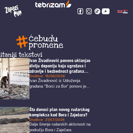
itaniji tekstovi
Ivan Živadinović ponovo uklanjao
divlju deponiju koja ugrožava i
zdravlje i bezbednost građana
Bora
Društvo
18/06/2026
Ivan Živadinović iz Udruženja
građana "Borci za Bor“ ponovo je...
Šta donosi plan novog rudarskog
kompleksa kod Bora i Zaječara?
Društvo
21/07/2026
Dalje širenje rudarskih aktivnosti na
području Bora i Zaječara