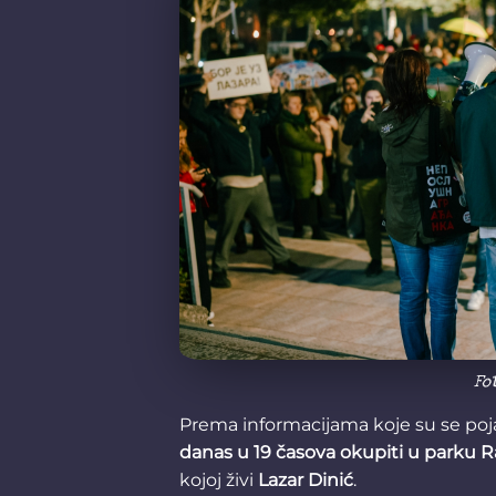
Fo
Prema informacijama koje su se poj
danas u 19 časova okupiti u parku 
kojoj živi
Lazar Dinić
.