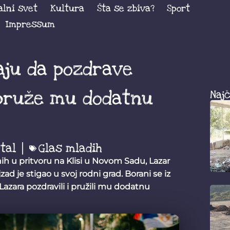
alni svet
Kultura
Šta se zbiva?
Sport
Impressum
aju da pozdrave
 pruže mu dodatnu
Najč
tal
Glas mladih
 u pritvoru na Klisi u Novom Sadu, Lazar
zad je stigao u svoj rodni grad. Borani se iz
Lazara pozdravili i pružili mu dodatnu