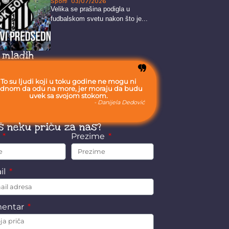
Sport
03/07/2026
Velika se prašina podigla u
fudbalskom svetu nakon što je...
 mladih
To su ljudi koji u toku godine ne mogu ni
ednom da odu na more, jer moraju da budu
uvek sa svojom stokom.
- Danijela Dedović
š neku priču za nas?
e
Prezime
il
entar