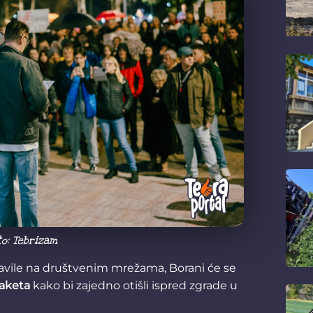
to: Tebrizam
avile na društvenim mrežama, Borani će se
Raketa
kako bi zajedno otišli ispred zgrade u