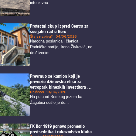
intenzivno...
Protestni skup ispred Centra za
socijalni rad u Boru
Šta se zbiva?
04/06/2026
Narodna poslanica i članica
Radničke partije, Irena Živković, na
društvenim...
Prevrnuo se kamion koji je
prevozio džinovsku elisu za
vetropark kineskih investitora na
Crnom vrhu kod Borskog jezera
Društvo
19/06/2026
Na putu od Borskog jezera ka
Žagubici došlo je do...
FK Bor 1919 ponovo promenio
predsednika i rukovodstvo kluba