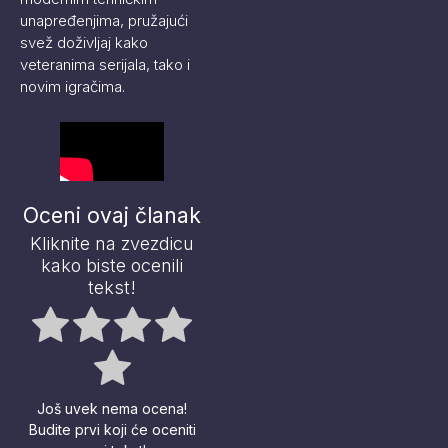
unapređenjima, pružajući
svež doživljaj kako
veteranima serijala, tako i
novim igračima.
Oceni ovaj članak
Kliknite na zvezdicu
kako biste ocenili
tekst!
Još uvek nema ocena!
Budite prvi koji će oceniti