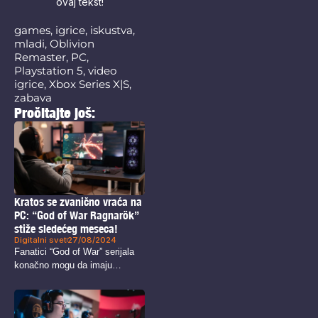
ovaj tekst!
games
,
igrice
,
iskustva
,
mladi
,
Oblivion
Remaster
,
PC
,
Playstation 5
,
video
igrice
,
Xbox Series X|S
,
zabava
Pročitajte još:
Kratos se zvanično vraća na
PC: “God of War Ragnarök”
stiže sledećeg meseca!
Digitalni svet
27/08/2024
Fanatici “God of War” serijala
konačno mogu da imaju
razloga...