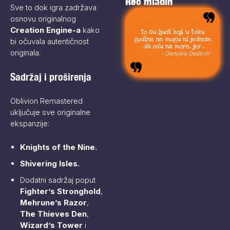
Reč mladih
Sve to dok igra zadržava
osnovu originalnog
Creation Engine-a
kako
To su ljudi koji u toku
godine ne mogu ni jednom
bi očuvala autentičnost
da odu na more, jer
originala.​
moraju da budu uvek sa
- Danijela Dedović
svojom stokom.
Sadržaj i proširenja
Oblivion Remastered
uključuje sve originalne
ekspanzije:​
Knights of the Nine.
Shivering Isles.
Dodatni sadržaj poput
Fighter’s Stronghold
,
Mehrune’s Razor
,
The Thieves Den
,
Wizard’s Tower
i