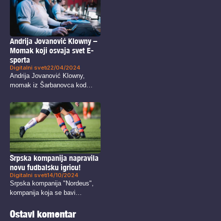
Andrija Jovanović Klowny –
Momak koji osvaja svet E-
sporta
Digitalni svet
22/04/2024
Andrija Jovanović Klowny,
momak iz Šarbanovca kod
Bora, nastavlja da...
Srpska kompanija napravila
novu fudbalsku igricu!
Digitalni svet
14/10/2024
Srpska kompanija "Nordeus",
kompanija koja se bavi
razvojem igrica za...
Ostavi komentar