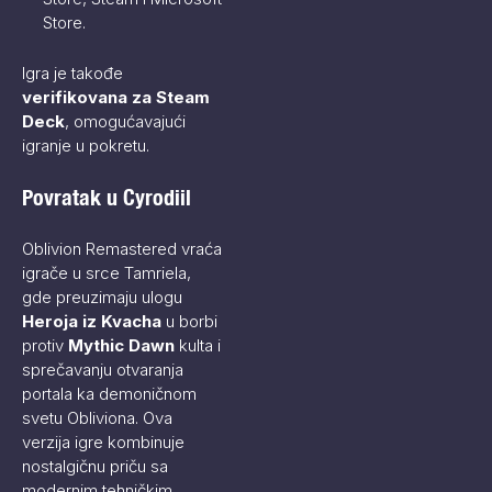
Store​.
Igra je takođe
verifikovana za Steam
Deck
, omogućavajući
igranje u pokretu.
Povratak u Cyrodiil
Oblivion Remastered vraća
igrače u srce Tamriela,
gde preuzimaju ulogu
Heroja iz Kvacha
u borbi
protiv
Mythic Dawn
kulta i
sprečavanju otvaranja
portala ka demoničnom
svetu Obliviona. Ova
verzija igre kombinuje
nostalgičnu priču sa
modernim tehničkim