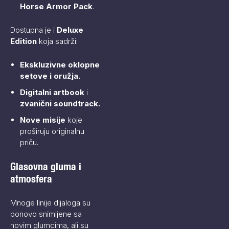
Horse Armor Pack
.​
Dostupna je i
Deluxe
Edition
koja sadrži:​
Ekskluzivne oklopne
setove i oružja.
Digitalni artbook
i
zvanični soundtrack.
Nove misije
koje
proširuju originalnu
priču.
Glasovna gluma i
atmosfera
Mnoge linije dijaloga su
ponovo snimljene sa
novim glumcima, ali su