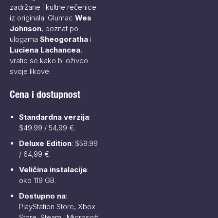
zadržane i kultne rečenice
iz originala. Glumac
Wes
Johnson
, poznat po
ulogama
Sheogoratha
i
Luciena Lachancea
,
vratio se kako bi oživeo
svoje likove.
Cena i dostupnost
Standardna verzija
:
$49.99 / 54,99 €.
Deluxe Edition
: $59.99
/ 64,99 €.
Veličina instalacije
:
oko 119 GB.
Dostupno na
:
PlayStation Store, Xbox
Store, Steam i Microsoft