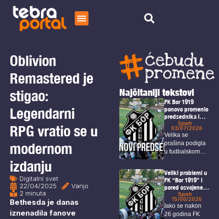
Početna
Čitaj
Oblivion
O nama
Remastered je
Najčitaniji tekstovi
stigao:
FK Bor 1919
Legendarni
ponovo promenio
predsednika i
rukovodstvo
Sport
RPG vratio se u
03/07/2026
kluba
Velika se
modernom
prašina podigla
u fudbalskom
svetu nakon što
izdanju
je...
Veliki problemi u
Digitalni svet
FK “Bor 1919” i
22/04/2025
Vanjo
pored osvojene
2 minuta
titule i ulaska u
Sport
15/06/2026
Bethesda je danas
veći rang
Iako se nakon
iznenadila fanove
26 godina FK