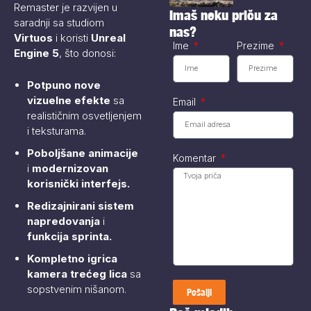
Remaster je razvijen u
području Bora i
Imaš neku priču za
Zaječara
saradnji sa studiom
nas?
intenzivno...
Virtuos
i koristi
Unreal
Ime
Prezime
Engine 5
, što donosi:
Potpuno nove
vizuelne efekte
sa
Email
realističnim osvetljenjem
i teksturama.
Poboljšane animacije
Komentar
i
modernizovan
korisnički interfejs.
Redizajnirani sistem
napredovanja
i
funkcija sprinta.
Kompletno igrica
kamera trećeg lica
sa
sopstvenim nišanom​.
Pošalji