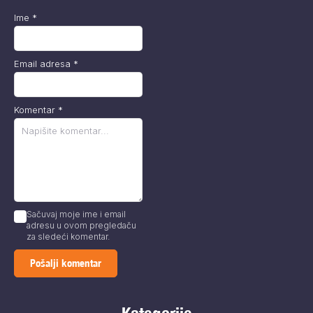
Ime
*
Email adresa
*
Komentar
*
Sačuvaj moje ime i email
adresu u ovom pregledaču
za sledeći komentar.