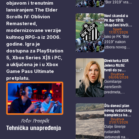
objavom i trenutnim
“Bor 1919” vratio
u...
lansiranjem The Elder
Novi skandal u
Scrolls IV: Oblivion
FK Bor 1919:
Remastered,
Uhapšeni bivši
modernizovane verzije
predsednik,
Sport
17/07/2026
sekretar i igrači
kultnog RPG-a iz 2006.
Iako je FK “Bor
1919” nakon
godine. Igra je
izbora novog
dostupna za PlayStation
predsednika i...
5, Xbox Series X|S i PC,
Direktorka CSR
a uključena je i u Xbox
Jelena Ristić
tvrdi da su
Game Pass Ultimate
navodi o čekanju
Društvo
pretplatu.​
06/06/2026
rešenja za isplatu
Gomilanje
neistiniti –
nerešenih
Održan protest
predmeta,
ispred CSR
višemesečno
kašnjenje isplata
Šta donosi plan
za porodilje,
novog rudarskog
onkološke
kompleksa kod
bolesnike...
Bora i Zaječara?
Društvo
Foto: Freepik
21/07/2026
Tehnička unapređenja
Dalje širenje
rudarskih
aktivnosti na