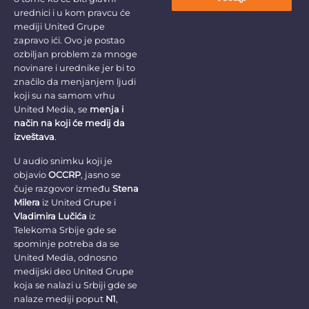
urednici i u kom pravcu će
mediji United Grupe
zapravo ići. Ovo je postao
ozbiljan problem za mnoge
novinare i urednike jer bi to
značilo da menjanjem ljudi
koji su na samom vrhu
United Media, se
menja i
način na koji će medij da
izveštava
.
U audio snimku koji je
objavio
OCCRP
, jasno se
čuje razgovor između
Stena
Milera
iz United Grupe i
Vladimira Lučića
iz
Telekoma Srbije gde se
spominje potreba da se
United Media, odnosno
medijski deo United Grupe
koja se nalazi u Srbiji gde se
nalaze mediji poput
N1
,