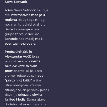
News Network
.
Adria News Network okuplja
sve
informativne medije u
regionu
. Zbog toga mnogi
novinari i urednici strahuju
da će formiranjem ove
grupe zapravo doći do
kontrole nad medijima
ili
eventualne prodaje
.
Predsednik Srbije
Aleksandar Vučić
je za
javnost rekao da
nema
nikakve veze sa ovim
promenama
, ali je u isto
vreme i rekao da se
nada
“pristojnijoj kritici”
u tim
istim medijima. Pre ove
situacije Vučić je najavljivao i
davanje
otkaza u okviru
United Media
. Sama izjava
dodatno uliva sumnju u to