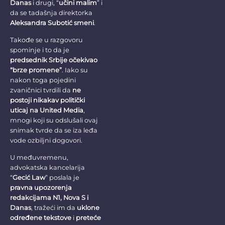
Danas
i drugi, “
učini malim
” i
da se tadašnja direktorka
Aleksandra Subotić smeni
.
Takođe se u razgovoru
spominje i to da je
predsednik Srbije očekivao
“brze promene”
. Iako su
nakon toga pojedini
zvaničnici tvrdili da
ne
postoji nikakav politički
uticaj na United Media
,
mnogi koji su odslušali ovaj
snimak tvrde da se iza leđa
vode ozbiljni dogovori.
U međuvremenu,
advokatska kancelarija
“
Gecić Law
” poslala je
pravna upozorenja
redakcijama N1, Nova S i
Danas
, tražeći im da
uklone
određene tekstove
i
preteće