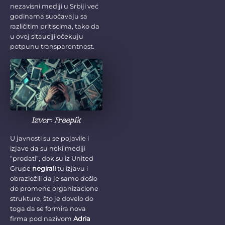
nezavisni mediji u Srbiji već
godinama suočavaju sa
različitim pritiscima, tako da
u ovoj sitauciji očekuju
potpunu transparentnost.
Izvor: Freepik
U javnosti su se pojavile i
izjave da su neki mediji
“prodati”, dok su iz United
Grupe
negirali
tu izjavu i
obrazložili da je samo došlo
do promene organizacione
strukture, što je dovelo do
toga da se formira nova
firma pod nazivom
Adria