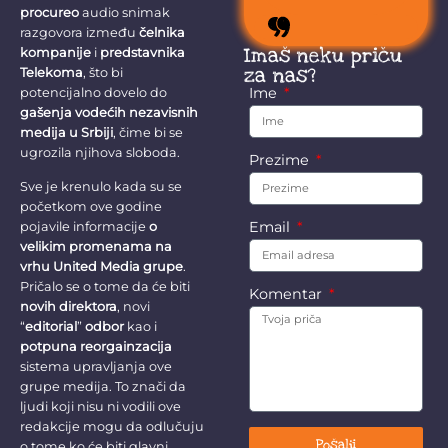
stokom.
procureo
audio snimak
razgovora između
čelnika
Imaš neku priču
kompanije
i
predstavnika
za nas?
Telekoma
, što bi
Ime
potencijalno dovelo do
gašenja vodećih nezavisnih
medija u Srbiji
, čime bi se
ugrozila njihova sloboda.
Prezime
Sve je krenulo kada su se
početkom ove godine
Email
pojavile informacije
o
velikim promenama na
vrhu United Media grupe
.
Pričalo se o tome da će biti
Komentar
novih direktora
, novi
“
editorial
”
odbor
kao i
potpuna reorgainzacija
sistema upravljanja ove
grupe medija. To znači da
ljudi koji nisu ni vodili ove
redakcije mogu da odlučuju
Pošalji
o tome ko će biti glavni