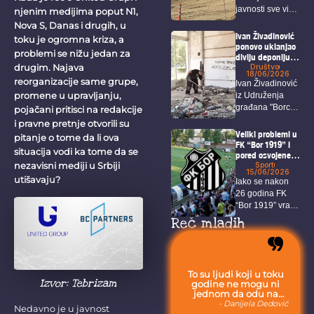
rudarskog
javnosti sve više
kompleksa u
njenim medijima poput N1,
blizini Zaječara
privlače pažnju
Nova S, Danas i drugih, u
istražni radovi...
Ivan Živadinović
toku je ogromna kriza, a
ponovo uklanjao
problemi se nižu jedan za
divlju deponiju
koja ugrožava i
Društvo
drugim. Najava
18/06/2026
zdravlje i
reorganizacije same grupe,
Ivan Živadinović
bezbednost
promene u upravljanju,
iz Udruženja
građana Bora
građana "Borci
pojačani pritisci na redakcije
za Bor“ ponovo
i pravne pretnje otvorili su
je...
Veliki problemi u
pitanje o tome da li ova
FK “Bor 1919” i
situacija vodi ka tome da se
pored osvojene
titule i ulaska u
Sport
nezavisni mediji u Srbiji
15/06/2026
veći rang
utišavaju?
Iako se nakon
26 godina FK
“Bor 1919” vratio
u...
Reč mladih
To su ljudi koji u toku
Izvor: Tebrizam
godine ne mogu ni
jednom da odu na
more, jer moraju da
- Danijela Dedović
Nedavno je u javnost
budu uvek sa svojom