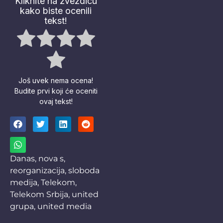
Kliknite na zvezdicu
kako biste ocenili
tekst!
Još uvek nema ocena!
Budite prvi koji će oceniti
ovaj tekst!
Danas
,
nova s
,
reorganizacija
,
sloboda
medija
,
Telekom
,
Telekom Srbija
,
united
grupa
,
united media