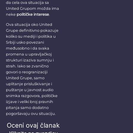
da cela ova situacija sa
United Grupom možda ima
neke
političke interese
.
Ova situacija oko United
Grupe definitivno pokazuje
koliko su mediji i politika u
Srbiji usko povezani
međusobno i da svaka
promena u upravljačkoj
strukturi izaziva sumnju i
strah. Iako se zvanično
govori o reogranizaciji
United Grupe, samo
uplitanje prisluškivanje i
puštanje u javnost audio
snimka razgovora, političke
izjave i veliki broj pravnih
pitanja samo dodatno
pogoršavaju ovu situaciju.
Oceni ovaj članak