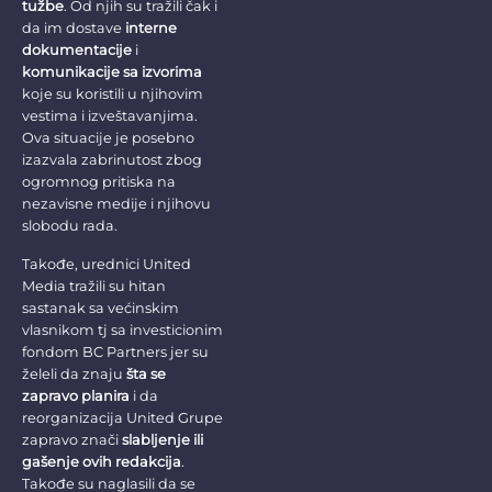
tužbe
. Od njih su tražili čak i
da im dostave
interne
dokumentacije
i
komunikacije sa izvorima
koje su koristili u njihovim
vestima i izveštavanjima.
Ova situacije je posebno
izazvala zabrinutost zbog
ogromnog pritiska na
nezavisne medije i njihovu
slobodu rada.
Takođe, urednici United
Media tražili su hitan
sastanak sa većinskim
vlasnikom tj sa investicionim
fondom BC Partners jer su
želeli da znaju
šta se
zapravo planira
i da
reorganizacija United Grupe
zapravo znači
slabljenje ili
gašenje ovih redakcija
.
Takođe su naglasili da se