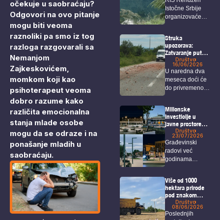
očekuje u saobraćaju?
Istočne Srbije
Odgovori na ovo pitanje
organizovaće
mogu biti veoma
sabor pod
sloganom “Da
raznoliki pa smo iz tog
Struka
vratimo...
upozorava:
razloga razgovarali sa
Zatvaranje puta
Nemanjom
Bor – Selište
Društvo
16/06/2026
Zajkeskovićem,
doneće gužve,
U naredna dva
duža putovanja i
momkom koji kao
meseca doći će
dodatno
do privremenog
psihoterapeut veoma
opterećenje
alternativnih
zatvaranja
dobro razume kako
pravaca
određenih...
Milionske
različita emocionalna
investicije u
stanja mlade osobe
javne prostore
koje Borani jedva
Društvo
mogu da se odraze i na
23/07/2026
koriste
ponašanje mladih u
Građevinski
radovi već
saobraćaju.
godinama
predstavljaju
prepoznatljivu
Više od 1000
sliku Bora, a
hektara prirode
među...
pod znakom
pitanja: U planu
Društvo
08/06/2026
je izgradnja
Poslednjih
velikog