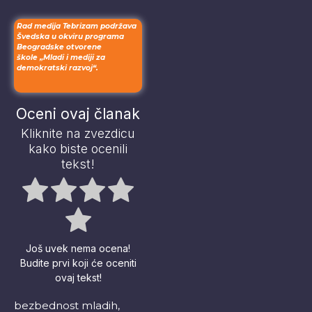
Rad medija Tebrizam podržava
Švedska u okviru programa
Beogradske otvorene
škole „Mladi i mediji za
demokratski razvoj“.
Oceni ovaj članak
Kliknite na zvezdicu
kako biste ocenili
tekst!
Još uvek nema ocena!
Budite prvi koji će oceniti
ovaj tekst!
bezbednost mladih
,