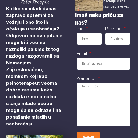
Foto: Freepik
nedelju dana
rudarskog
javnosti sve više
kompleksa u
Koliko su mladi danas
blizini Zaječara
privlače pažnju
Imaš neku priču za
zapravo spremni za
istražni radovi...
nas?
vožnju i ono što ih
očekuje u saobraćaju?
Ime
Prezime
Odgovori na ovo pitanje
mogu biti veoma
raznoliki pa smo iz tog
Email
razloga razgovarali sa
Nemanjom
Zajkeskovićem,
momkom koji kao
Komentar
psihoterapeut veoma
dobro razume kako
različita emocionalna
stanja mlade osobe
mogu da se odraze i na
ponašanje mladih u
saobraćaju.
Pošalji