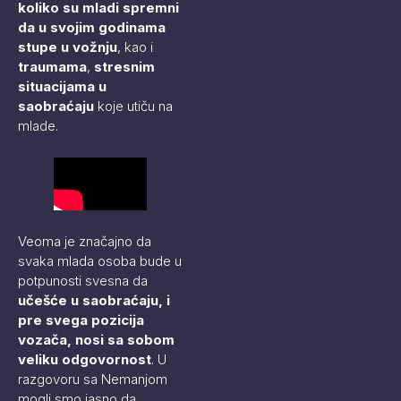
koliko su mladi spremni
da u svojim godinama
stupe u vožnju
, kao i
traumama
,
stresnim
situacijama u
saobraćaju
koje utiču na
mlade.
Veoma je značajno da
svaka mlada osoba bude u
potpunosti svesna da
učešće u saobraćaju, i
pre svega pozicija
vozača, nosi sa sobom
veliku odgovornost
. U
razgovoru sa Nemanjom
mogli smo jasno da