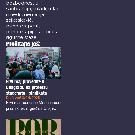
bezbednost u
saobraćaju
,
mladi
,
mladi
i mediji
,
nemanja
zajkesković
,
psihoterapeut
,
psihoterapija
,
saobraćaj
,
sigurne staze
Pročitajte još:
Prvi maj provedite u
Beogradu na protestu
studenata i sindikata
Društvo
30/04/2025
Prvi maj, odnosno Međunarodni
praznik rada, građani Srbije
tradicionalno provode...