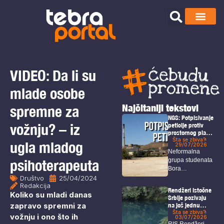
VIDEO: Da li su
mlade osobe
Najčitaniji tekstovi
spremne za
NGS: Potpisivanje
vožnju? – iz
peticije protiv
prostornog plana
i u Boru!
Šta se zbiva?
ugla mladog
29/07/2026
Neformalna
psihoterapeuta
grupa studenata
Bora
Društvo
25/04/2024
organizovaće u
Redakcija
petak akciju pod
Rendžeri Istočne
Koliko su mladi danas
nazivom...
Srbije pozivaju
zapravo spremni za
na još jednu
akciju odbrane
Šta se zbiva?
vožnju i ono što ih
03/07/2026
Homolja
RIS Rendžeri