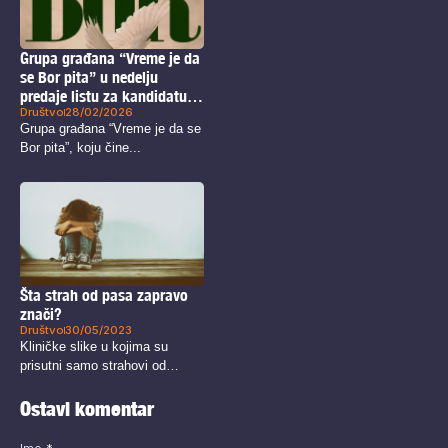
Grupa građana “Vreme je da
se Bor pita” u nedelju
predaje listu za kandidaturu
Društvo
28/02/2026
na lokalnim izborima u Boru
Grupa građana “Vreme je da se
Bor pita”, koju čine...
Šta strah od pasa zapravo
znači?
Društvo
30/05/2023
Kliničke slike u kojima su
prisutni samo strahovi od
određenih...
Ostavi komentar
Ime
*