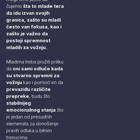
čujemo
šta to mlade tera
da idu izvan svojih
granica, zašto su mladi
često van fokusa, kao i
zašto je važno da
postoji spremnost
mladih za vožnju.
Mladima treba pružiti priliku
da
oni sami odluče kada
su stvarno spremni za
vožnju
kao i pomoći im da
prevaziđu različite
prepreke
, budu što
stabilnijeg
emocionalnog stanja
što
je jedan od presudnih
elemenata za donošenje
pravih odluka u bitnim
trenucima.