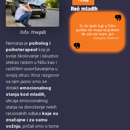
Reč mladih
To su ljudi koji u toku
godine ne mogu ni jednom
Foto: Freepik
da odu na more, jer
moraju da budu uvek sa
- Danijela Dedović
svojom stokom.
Nemanja je
psiholog i
psihoterapeut
koji je
svoje školovanje i iskustvo
stekao radom u Nišu kao i
različitim usavršavanjima u
svojoj struci. Kroz razgovor
sa njim jasno smo se
dotakli
emocionalnog
stanja kod mladih,
uticaja emocionalnog
stanja na donošenje nekih
racionalnih odluka
koje su
značajne i za samu
vožnju
, pričali smo o tome