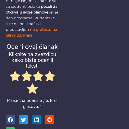
Bitna je činjenica ipak to što
su studenti polako
počeli da
otkrivaju svoje planove
jer je
deo programa Studentske
liste na neki način i
predstavljen
na protestu na
Slaviji 23. maja
.
Oceni ovaj članak
Kliknite na zvezdicu
kako biste ocenili
tekst!
Prosečna ocena
5
/ 5. Broj
glasova:
1