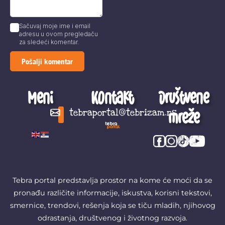
Sačuvaj moje ime i email
adresu u ovom pregledaču
za sledeći komentar.
Meni
Kontakt
Društvene
mreže
tebraportal@tebrizam.rs
Digitalni svet
Glas mladih
Zapazi ovo
Šta se zbiva?
Tebra portal predstavlja prostor na kome će moći da se
pronađu različite informacije, iskustva, korisni tekstovi,
smernice, trendovi, rešenja koja se tiču mladih, njihovog
odrastanja, društvenog i životnog razvoja.