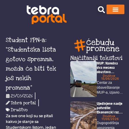
Student FPN-a:
“Studentska lista
Najčitaniji tekstovi
gotovo spremna,
MUP: Naredna
možda će biti tek
dva meseca
obustava
saobraćaja na
Društvo
još nekih
15/06/2026
deonici Bor –
Centar za
Selište
promena”
obaveštavanje
MUP-a, izjavio je
25/05/2026
da zbog radova
Tebra portal
na...
Ujedinjene nacije
potvrdile:
Društvo
Ekonomski razvoj
Za sve one koji su se pitali
u Borskom
Društvo
11/06/2026
okrugu nije
kakvo je stanje sa
Dugogodišnja
usklađen sa
Studentskom listom, jedan
upozorenja