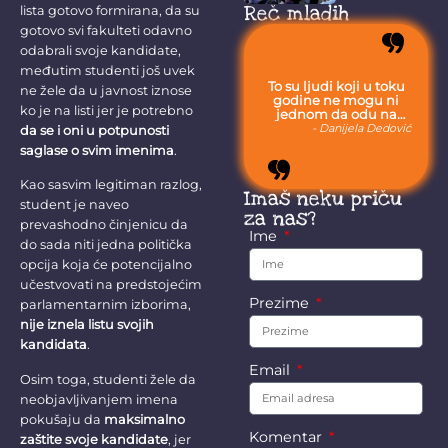
predsednika i...
Reč mladih
lista gotovo formirana, da su
gotovo svi fakulteti odavno
odabrali svoje kandidate,
međutim studenti još uvek
To su ljudi koji u toku
ne žele da u javnost iznose
godine ne mogu ni
ko je na listi jer je potrebno
jednom da odu na
more, jer moraju da
- Danijela Dedović
da se i oni u potpunosti
budu uvek sa svojom
saglase o svim imenima
.
stokom.
Kao sasvim legitiman razlog,
Imaš neku priču
student je naveo
za nas?
prevashodno činjenicu da
Ime
do sada niti jedna politička
opcija koja će potencijalno
učestvovati na predstojećim
Prezime
parlamentarnim izborima,
nije iznela listu svojih
kandidata
.
Email
Osim toga, studenti žele da
neobjavljivanjem imena
pokušaju da
maksimalno
Komentar
zaštite svoje kandidate
, jer