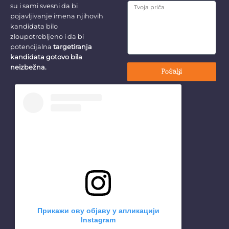
su i sami svesni da bi
pojavljivanje imena njihovih
kandidata bilo
zloupotrebljeno i da bi
potencijalna
targetiranja
kandidata gotovo bila
neizbežna.
Pošalji
Прикажи ову објаву у апликацији
Instagram