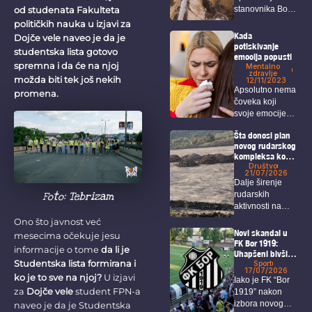
zaštitom ljudskih
stanovnika Bora,
od studenata Fakulteta
prava i životne
sredine
Krivelja i okolnih
političkih nauka u izjavi za
sela o
Kada
Dojče vele naveo je da je
posledicama...
potiskivanje
studentska lista gotovo
emocija popusti
spremna i da će na njoj
Mentalno
zdravlje
možda biti tek još nekih
12/11/2023
Apsolutno nema
promena.
čoveka koji
svoje emocije
može u
Šta donosi plan
potpunosti da...
novog rudarskog
kompleksa kod
Bora i Zaječara?
Društvo
21/07/2026
Dalje širenje
Foto: Tebrizam
rudarskih
aktivnosti na
području Bora i
Ono što javnost već
Zaječara
Novi skandal u
mesecima očekuje jesu
intenzivno...
FK Bor 1919:
informacije o tome
da li je
Uhapšeni bivši
Studentska lista formirana i
predsednik,
Sport
17/07/2026
sekretar i igrači
ko je to sve na njoj?
U izjavi
Iako je FK “Bor
za
Dojče vele
student FPN-a
1919” nakon
izbora novog
naveo je da je Studentska