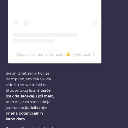
Објава коју дели Tebrizam
(@tebrizam)
Svi oni znatiželjni koji sa
nestrpljenjem čekaju da
vide ko će sve to biti na
Studentskoj listi,
moraće
ipak da sačekaju još malo
,
tako da je za sada i dalje
jedina opcija
licitiranje
imena potencijalnih
kandidata
.