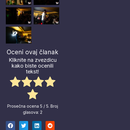
Oceni ovaj članak
Kliknite na zvezdicu
kako biste ocenili
tekst!
Prosečna ocena
5
/ 5. Broj
glasova:
2