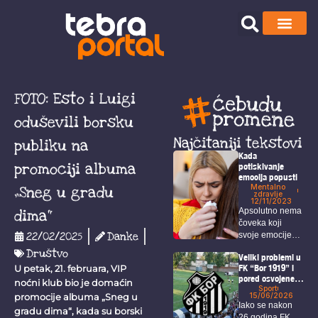
FOTO: Esto i Luigi
oduševili borsku
Najčitaniji tekstovi
publiku na
Kada
promociji albuma
potiskivanje
emocija popusti
Mentalno
„Sneg u gradu
zdravlje
12/11/2023
dima“
Apsolutno nema
čoveka koji
22/02/2025
Danke
svoje emocije
može u
Društvo
Veliki problemi u
potpunosti da...
FK “Bor 1919” i
U petak, 21. februara, VIP
pored osvojene
noćni klub bio je domaćin
titule i ulaska u
Sport
15/06/2026
promocije albuma „Sneg u
veći rang
Iako se nakon
gradu dima“, kada su borski
26 godina FK