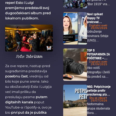
reperi Esto i Luigi
“Bor 1919” vratio
premijerno predstavili svoj
u...
dugoočekivani album pred
Novi spikeri
Happy TV
lokalnom publikom.
proizvod
veštačke
Digitalni svet
20/06/2026
inteligencije
Udruženje
novinara Srbije
(UNS)
upozorava da
Happy TV nije
TOP 5
obavestila...
FOTOAPARATA ZA
Foto: Tebrizam
POČETNIKE –
vodič
Digitalni svet
24/09/2025
Za ove repere, nastup pred
Ako voliš
sugrađanima predstavlja
fotografiju i želiš
posebnu čast
, vredniju od
da pređeš sa
mobilnog
bilo koje pune arene. Iako
telefona...
NGS: Potpisivanje
su obožavatelji Esta i Luigija
peticije protiv
već imali priliku da
prostornog plana
preslušaju pesme
putem
i u Boru!
Šta se zbiva?
29/07/2026
digitalnih kanala
poput
Neformalna
YouTube-a i Spotify-a, ovo je
grupa studenata
bio
prvi put da je publika
Bora