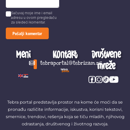
Sačuvaj moje ime i email
adresu u ovom pregledaču
za sledeći komentar.
Meni
Kontakt
Društvene
mreže
tebraportal@tebrizam.rs
Digitalni svet
Glas mladih
Zapazi ovo
Šta se zbiva?
Tebra portal predstavlja prostor na kome će moći da se
pronađu različite informacije, iskustva, korisni tekstovi,
smernice, trendovi, rešenja koja se tiču mladih, njihovog
odrastanja, društvenog i životnog razvoja.