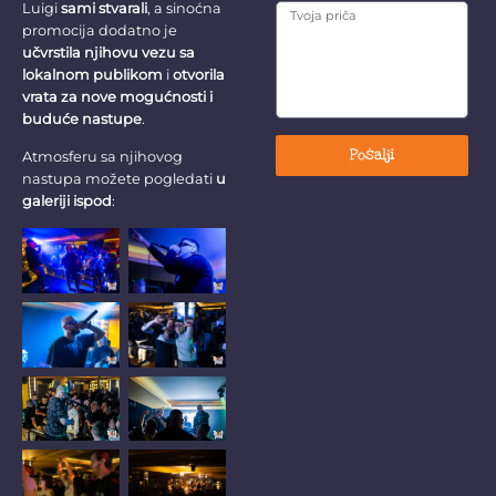
Luigi
sami stvarali
, a sinoćna
promocija dodatno je
učvrstila njihovu vezu sa
lokalnom publikom
i
otvorila
vrata za nove mogućnosti i
buduće nastupe
.
Pošalji
Atmosferu sa njihovog
nastupa možete pogledati
u
galeriji ispod
: