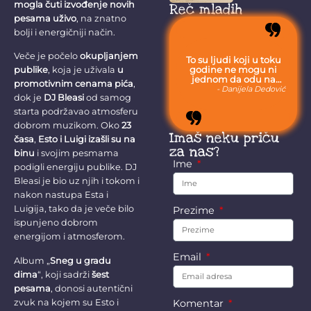
organizovaće u
mogla čuti izvođenje novih
Reč mladih
petak akciju pod
pesama uživo
, na znatno
nazivom...
bolji i energičniji način.
Veče je počelo
okupljanjem
To su ljudi koji u toku
godine ne mogu ni
publike
, koja je uživala
u
jednom da odu na
promotivnim cenama pića
,
more, jer moraju da
- Danijela Dedović
dok je
DJ Bleasi
od samog
budu uvek sa svojom
stokom.
starta podržavao atmosferu
dobrom muzikom. Oko
23
Imaš neku priču
časa
,
Esto i Luigi izašli su na
za nas?
binu
i svojim pesmama
Ime
podigli energiju publike. DJ
Bleasi je bio uz njih i tokom i
nakon nastupa Esta i
Luigija, tako da je veče bilo
Prezime
ispunjeno dobrom
energijom i atmosferom.
Email
Album „
Sneg u gradu
dima
“, koji sadrži
šest
pesama
, donosi autentični
zvuk na kojem su Esto i
Komentar