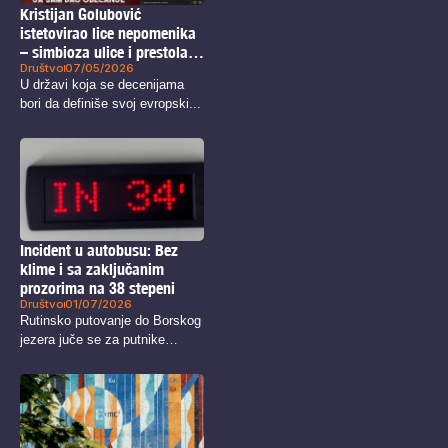
Kristijan Golubović
istetovirao lice nepomenika
– simbioza ulice i prestola
Društvo
07/05/2026
na podlaktici
U državi koja se decenijama
bori da definiše svoj evropski...
Incident u autobusu: Bez
klime i sa zaključanim
prozorima na 38 stepeni
Društvo
01/07/2026
Rutinsko putovanje do Borskog
jezera juče se za putnike
prevoznika...