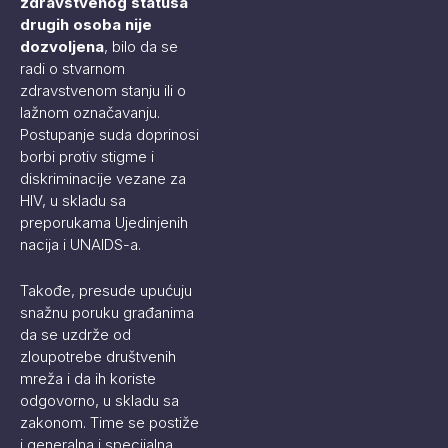
zdravstvenog statusa
drugih osoba nije
dozvoljena
, bilo da se
radi o stvarnom
zdravstvenom stanju ili o
lažnom označavanju.
Postupanje suda doprinosi
borbi protiv stigme i
diskriminacije vezane za
HIV, u skladu sa
preporukama Ujedinjenih
nacija i UNAIDS-a.
Takođe, presude upućuju
snažnu poruku građanima
da se uzdrže od
zloupotrebe društvenih
mreža i da ih koriste
odgovorno, u skladu sa
zakonom. Time se postiže
i generalna i specijalna