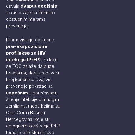
davala
dvaput godišnje
,
fokus ostaje na trenutno
dostupnim merama
prevencije.
Promovisanje dostupne
pre-ekspozicione
profilakse za HIV
infekciju (PrEP)
, za koju
se TOC zalaže da bude
besplatna, dobija sve veći
broj korisnika. Ovaj vid
prevencije pokazao se
uspešnim
u sprečavanju
širenja infekcije u mnogim
zemljama, među kojima su
Crna Gora i Bosna i
Hercegovina, koje su
omogućile korišćenje PrEP
terapije o trošku države