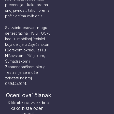
prevencija – kako prema
široj javnosti, tako i prema
počiniocima ovih dela.
Svi zainteresovani mogu
se testirati na HIV u TOC-u,
kao i u mobilnoj jedinici
koja deluje u Zaječarskom
i Borskom okrugu, ali i u
Nišavskom, Pčinjskom,
Šumadijskom i
Zapadnobačkom okrugu.
Testiranje se može
zakazati na broj
0694441091.
Oceni ovaj članak
Kliknite na zvezdicu
kako biste ocenili
tekst!