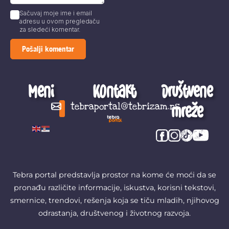
Sačuvaj moje ime i email
adresu u ovom pregledaču
za sledeći komentar.
Meni
Kontakt
Društvene
mreže
tebraportal@tebrizam.rs
Digitalni svet
Glas mladih
Zapazi ovo
Šta se zbiva?
Tebra portal predstavlja prostor na kome će moći da se
pronađu različite informacije, iskustva, korisni tekstovi,
smernice, trendovi, rešenja koja se tiču mladih, njihovog
odrastanja, društvenog i životnog razvoja.