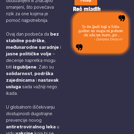
obustavljeni ili značajno
smanjeni, što povećava
Reč mladih
rizik za one kojima je
pomoć najpotrebnija.
To su ljudi koji u toku
godine ne mogu ni jednom
Ovaj dan podseća da
bez
da odu na more, jer
moraju da budu uvek sa
- Danijela Dedović
stabilne podrške
,
svojom stokom.
međunarodne saradnje
i
jasne političke volje
–
decenije napretka mogu
biti
izgubljene
. Zato su
solidarnost
,
podrška
zajednicama
i
nastavak
usluga
sada važniji nego
ikada.
U globalnom iščekivanju
dostupnosti dugotrajne
prevencije novog
antiretroviralnog leka
u
vidu
vakcine
koja bi se