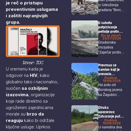
je reč o pristupu
bezbednost
iz Udruženja
građana Bora
preventivnim uslugama
građana "Borci
i zaštiti najranjivijih
za Bor“ ponovo
je...
grupa.
U subotu
potpisivanje
peticije protiv
potencijalnog
Šta se zbiva?
23/07/2026
štetnog
Građanska
rudarenja
inicijativa
nadomak
“Zaječar protiv
Zaječara
rudnika, ne
Izvor: TOC
želim da se
Prevrnuo se
selim”...
U vremenu kada je
kamion koji je
prevozio
odgovor na
HIV
, kako
džinovsku elisu
Društvo
globalno tako i nacionalno,
19/06/2026
za vetropark
Na putu od
kineskih
suočen
sa ozbiljnim
Borskog jezera
investitora na
izazovima
, organizacije
ka Žagubici
Crnom vrhu kod
Borskog jezera
došlo je do...
koje rade direktno sa
ugroženim zajednicama
Struka
upozorava:
morale su
brzo da
Zatvaranje puta
reaguju
kako bi održale
Bor – Selište
Društvo
16/06/2026
doneće gužve,
ključne usluge. Uprkos
U naredna dva
duža putovanja i