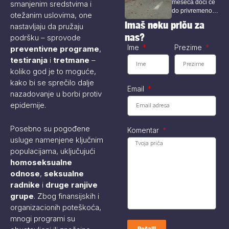
smanjenim sredstvima i
meseca doći će
dodatno
do privremenog
opterećenje
otežanim uslovima, one
alternativnih
zatvaranja
Imaš neku priču za
nastavljaju da pružaju
pravaca
određenih...
nas?
podršku – sprovode
Ime
Prezime
preventivne programe
,
testiranja
i
tretmane
–
koliko god je to moguće,
kako bi se sprečilo dalje
Email
nazadovanje u borbi protiv
epidemije.
Posebno su pogođene
Komentar
usluge namenjene ključnim
populacijama, uključujući
homoseksualne
odnose
,
seksualne
radnike
i
druge ranjive
grupe
. Zbog finansijskih i
organizacionih poteškoća,
mnogi programi su
Pošalji