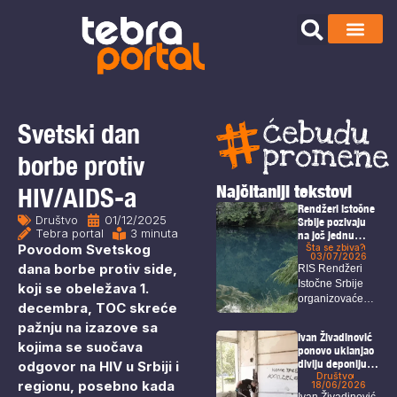
Svetski dan
borbe protiv
Najčitaniji tekstovi
HIV/AIDS-a
Rendžeri Istočne
Društvo
01/12/2025
Srbije pozivaju
Tebra portal
3 minuta
na još jednu
Povodom Svetskog
akciju odbrane
Šta se zbiva?
03/07/2026
Homolja
dana borbe protiv side,
RIS Rendžeri
Istočne Srbije
koji se obeležava 1.
organizovaće
decembra, TOC skreće
sabor pod
pažnju na izazove sa
sloganom “Da
Ivan Živadinović
kojima se suočava
vratimo...
ponovo uklanjao
divlju deponiju
odgovor na HIV u Srbiji i
koja ugrožava i
Društvo
regionu, posebno kada
18/06/2026
zdravlje i
Ivan Živadinović