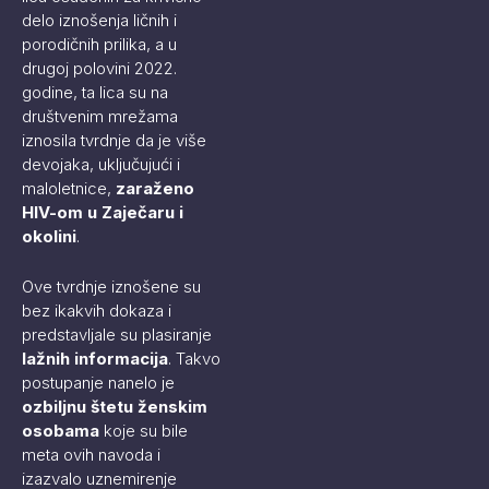
delo iznošenja ličnih i
porodičnih prilika, a u
drugoj polovini 2022.
godine, ta lica su na
društvenim mrežama
iznosila tvrdnje da je više
devojaka, uključujući i
maloletnice,
zaraženo
HIV-om u Zaječaru i
okolini
.
Ove tvrdnje iznošene su
bez ikakvih dokaza i
predstavljale su plasiranje
lažnih informacija
. Takvo
postupanje nanelo je
ozbiljnu štetu ženskim
osobama
koje su bile
meta ovih navoda i
izazvalo uznemirenje