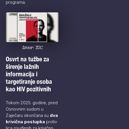
programa.
Izvor: TOC
Osvrt na tužbe za
širenje lažnih
informacija i
targetiranje osoba
kao HIV pozitivnih
Tokom 2025. godine, pred
Osnovnim sudom u
Zaječaru okončana su
dva
krivična postupka
protiv
lica osuđenih za krivično