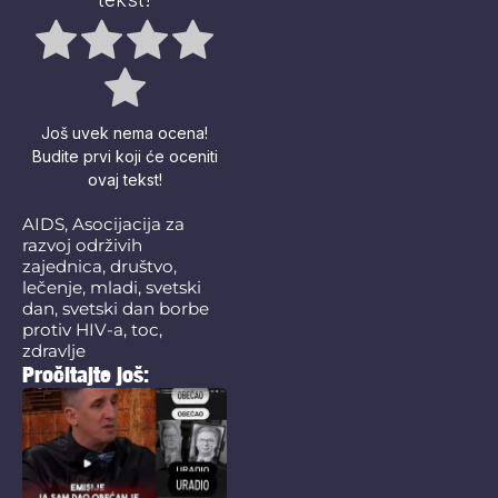
Još uvek nema ocena!
Budite prvi koji će oceniti
ovaj tekst!
AIDS
,
Asocijacija za
razvoj održivih
zajednica
,
društvo
,
lečenje
,
mladi
,
svetski
dan
,
svetski dan borbe
protiv HIV-a
,
toc
,
zdravlje
Pročitajte još: