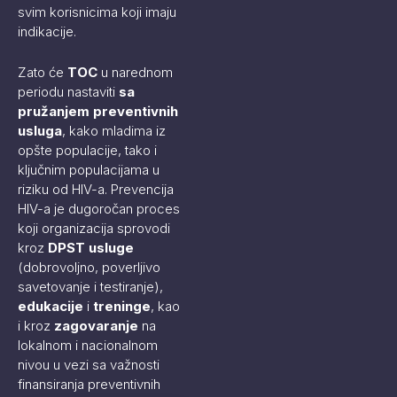
svim korisnicima koji imaju
indikacije.
Zato će
TOC
u narednom
periodu nastaviti
sa
pružanjem preventivnih
usluga
, kako mladima iz
opšte populacije, tako i
ključnim populacijama u
riziku od HIV-a. Prevencija
HIV-a je dugoročan proces
koji organizacija sprovodi
kroz
DPST usluge
(dobrovoljno, poverljivo
savetovanje i testiranje),
edukacije
i
treninge
, kao
i kroz
zagovaranje
na
lokalnom i nacionalnom
nivou u vezi sa važnosti
finansiranja preventivnih