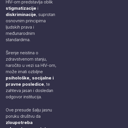
HIV-om predstavlja oblik
stigmatizacije
i
diskriminacije
, suprotan
osnovnim principima
ljudskih prava i
međunarodnim
standardima.
Širenje neistina o
zdravstvenom stanju,
naročito u vezi sa HIV-om,
može imati ozbiljne
psihološke, socijalne i
pravne posledice
, te
zahteva jasan i dosledan
odgovor institucija.
Ove presude šalju jasnu
poruku društvu da
zloupotreba