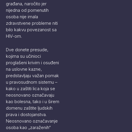
građana, naročito jer
nijedna od pomenutih
osoba nije imala
zdravstvene probleme niti
bilo kakvu povezanost sa
HIV-om.
Dve donete presude,
kojima su učinioci
proglašeni krivim i osuđeni
na uslovne kazne,
predstavljaju važan pomak
u pravosudnom sistemu –
kako u zaštiti lica koja se
neosnovano označavaju
kao bolesna, tako i u širem
domenu zaštite ljudskih
prava i dostojanstva.
Neosnovano označavanje
osoba kao „zaraženih“