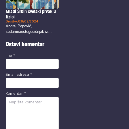
Mladi Srbin svetski prvak u
fizici
Društvo
26/02/2024
Andrej Popović,
sedamnaestogodišnjak iz
Kikinde, je postao najbolji mladi
fizičar...
Ostavi komentar
Ime
*
Email adresa
*
Komentar
*