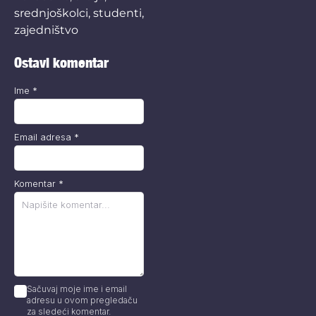
srednjoškolci
,
studenti
,
zajedništvo
Ostavi komentar
Ime
*
Email adresa
*
Komentar
*
Sačuvaj moje ime i email
adresu u ovom pregledaču
za sledeći komentar.