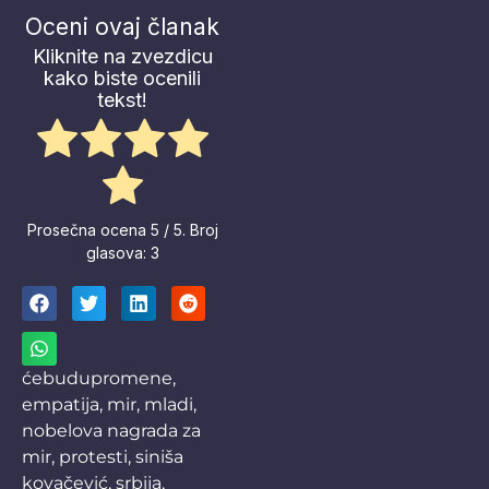
Oceni ovaj članak
Kliknite na zvezdicu
kako biste ocenili
tekst!
Prosečna ocena
5
/ 5. Broj
glasova:
3
ćebudupromene
,
empatija
,
mir
,
mladi
,
nobelova nagrada za
mir
,
protesti
,
siniša
kovačević
,
srbija
,