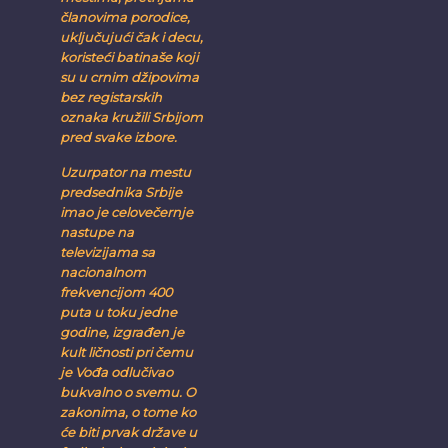
članovima porodice,
uključujući čak i decu,
koristeći batinaše koji
su u crnim džipovima
bez registarskih
oznaka kružili Srbijom
pred svake izbore.
Uzurpator na mestu
predsednika Srbije
imao je celovečernje
nastupe na
televizijama sa
nacionalnom
frekvencijom 400
puta u toku jedne
godine, izgrađen je
kult ličnosti pri čemu
je Vođa odlučivao
bukvalno o svemu. O
zakonima, o tome ko
će biti prvak države u