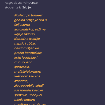
nagrade za mir uvrste i
studente iz Srbije.
Poslednjih trinaest
godina Srbija je bila u
čeljustima
autokratskog režima
koji je ukinuo
slobodne medije,
hapsio i ubijao
neistomišljenike,
prožet korupcijom
koju je inicirao i
minuciozno
sprovodio,
mefistofelovskom
veštinom krao na
izborima,
zloupotrebljavajući
sve medije, biračke
spiskove, ucenjući
birače radnim
mestima, pretnjama