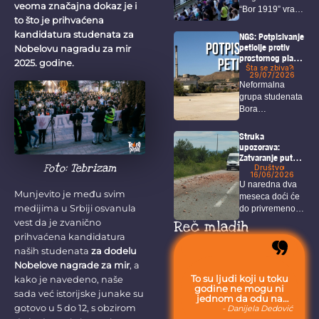
veoma značajna dokaz je i
“Bor 1919” vratio
to što je prihvaćena
u...
kandidatura studenata za
NGS: Potpisivanje
peticije protiv
Nobelovu nagradu za mir
prostornog plana
2025. godine.
i u Boru!
Šta se zbiva?
29/07/2026
Neformalna
grupa studenata
Bora
organizovaće u
petak akciju pod
Struka
nazivom...
upozorava:
Zatvaranje puta
Foto: Tebrizam
Bor – Selište
Društvo
16/06/2026
doneće gužve,
U naredna dva
duža putovanja i
Munjevito je među svim
meseca doći će
dodatno
medijima u Srbiji osvanula
do privremenog
opterećenje
alternativnih
zatvaranja
vest da je zvanično
Reč mladih
pravaca
određenih...
prihvaćena kandidatura
naših studenata
za dodelu
Nobelove nagrade za mir
, a
To su ljudi koji u toku
kako je navedeno, naše
godine ne mogu ni
sada već istorijske junake su
jednom da odu na
more, jer moraju da
gotovo u 5 do 12, s obzirom
- Danijela Dedović
budu uvek sa svojom