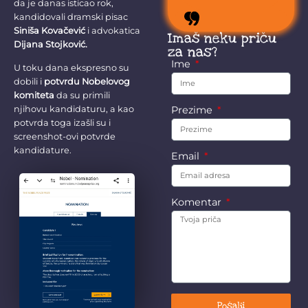
da je danas isticao rok,
stokom.
kandidovali dramski pisac
Siniša Kovačević
i advokatica
Imaš neku priču
Dijana Stojković.
za nas?
Ime
U toku dana ekspresno su
dobili i
potvrdu Nobelovog
komiteta
da su primili
Prezime
njihovu kandidaturu, a kao
potvrda toga izašli su i
screenshot-ovi potvrde
kandidature.
Email
Komentar
Pošalji