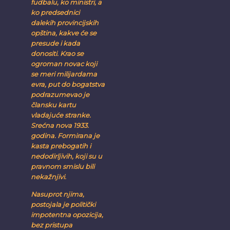
fudbalu, ko ministri, a
ko predsednici
dalekih provincijskih
opština, kakve će se
presude i kada
donositi. Krao se
ogroman novac koji
se meri milijardama
evra, put do bogatstva
podrazumevao je
člansku kartu
vladajuće stranke.
Srećna nova 1933.
godina. Formirana je
kasta prebogatih i
nedodirljivih, koji su u
pravnom smislu bili
nekažnjivi.
Nasuprot njima,
postojala je politički
impotentna opozicija,
bez pristupa