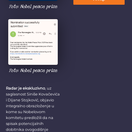
Foto: Nobel peace prize
Foto: Nobel peace prize
Radar je ekskluzivno
, uz
saglasnost Siniše Kovačevića
i Dijane Stojković, objavio
integralno obrazloženje u
kome su Nobelovom
komitetu predložili da na
spisak potencijalnih
dobitnika ovogodišnje