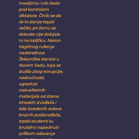
medijima i vrlo često
pod kontrolom
diktatora. Činilo se da
će to stanje trajati
večito, pri čemu se
sloboda nije dobijala
ni na kašičicu. Nakon
tragičnog rušenja
nadstrešnice
Železničke stanice u
Novom Sadu, koja se
srušila zbog korupcije,
nestručnosti,
ugradnje
nekvalitetnih
materijala od strane
kineskih izvođača i
loše izvedenih radova
brojnih podizvođača,
srpski studenti su
brutalno napadnuti
prilikom odavanja