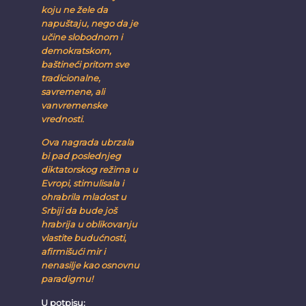
koju ne žele da
napuštaju, nego da je
učine slobodnom i
demokratskom,
baštineći pritom sve
tradicionalne,
savremene, ali
vanvremenske
vrednosti.
Ova nagrada ubrzala
bi pad poslednjeg
diktatorskog režima u
Evropi, stimulisala i
ohrabrila mladost u
Srbiji da bude još
hrabrija u oblikovanju
vlastite budućnosti,
afirmišući mir i
nenasilje kao osnovnu
paradigmu!
U potpisu: