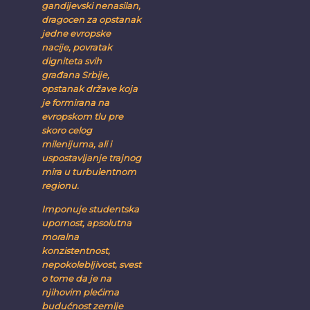
gandijevski nenasilan,
dragocen za opstanak
jedne evropske
nacije, povratak
digniteta svih
građana Srbije,
opstanak države koja
je formirana na
evropskom tlu pre
skoro celog
milenijuma, ali i
uspostavljanje trajnog
mira u turbulentnom
regionu.
Imponuje studentska
upornost, apsolutna
moralna
konzistentnost,
nepokolebljivost, svest
o tome da je na
njihovim plećima
budućnost zemlje