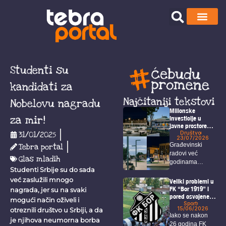
Studenti su
kandidati za
Najčitaniji tekstovi
Nobelovu nagradu
Milionske
za mir!
investicije u
javne prostore
koje Borani jedva
Društvo
31/01/2025
23/07/2026
koriste
Građevinski
Tebra portal
radovi već
Glas mladih
godinama
Studenti Srbije su do sada
predstavljaju
prepoznatljivu
već zaslužili mnogo
Veliki problemi u
sliku Bora, a
FK “Bor 1919” i
nagrada, jer su na svaki
pored osvojene
među...
mogući način oživeli i
titule i ulaska u
Sport
15/06/2026
otreznili društvo u Srbiji, a da
veći rang
Iako se nakon
je njihova neumorna borba
26 godina FK