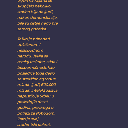
trgovi na kojima se
skupljalo nekoliko
stotina hiljada ljudi,
nakon demonstracija,
bile su čistije nego pre
samog početka.
Teško je pripadati
uplašenom i
neslobodnom
narodu. Javlja se
osećaj teskobe, stida i
bespomoćnosti, kao
posledica toga desio
se stravičan egzodus
mladih ljudi, 600.000
mladih intelektualaca
napustilo je Srbiju u
poslednjih deset
godina, pre svega u
potrazi za slobodom.
Zato je ovaj
studentski pokret,