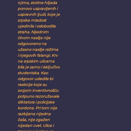
njima, stotine hiljada
ponovo uspravljenih i
uspravnih ljudi, koje je
srpska mladost
ujedinila i oslobodila
straha. Nijednim
činom nasilja nije
odgovoreno na
užasno nasilje režima
i njegovih falangi. Krv
na srpskim ulicama
bila je samo i isključivo
studentska. Kao
odgovor usledile bi
reakcije koje su
svojom inventivnošću
potpuno razoružavale
diktatora i policijske
kordone. Pri tom nije
razbijena nijedna
čaša, nije zgažen
nijedan cvet. Ulice i