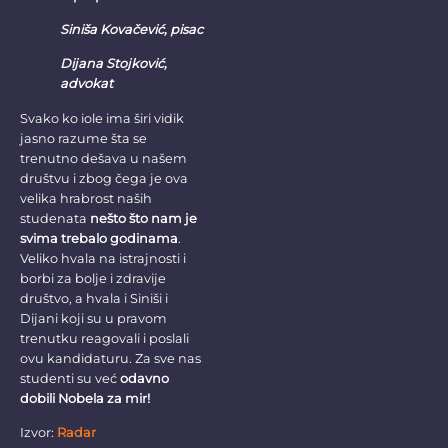
Siniša Kovačević, pisac
Dijana Stojković,
advokat
Svako ko iole ima širi vidik
jasno razume šta se
trenutno dešava u našem
društvu i zbog čega je ova
velika hrabrost naših
studenata
nešto što nam je
svima trebalo godinama
.
Veliko hvala na istrajnosti i
borbi za bolje i zdravije
društvo, a hvala i Siniši i
Dijani koji su u pravom
trenutku reagovali i poslali
ovu kandidaturu. Za sve nas
studenti su već
odavno
dobili Nobela za mir!
Izvor:
Radar