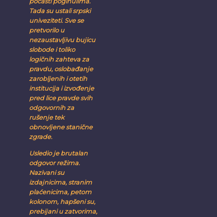
počasti poginulima.
Tada su ustali srpski
univeziteti. Sve se
pretvorilo u
nezaustavljivu bujicu
slobode i toliko
logičnih zahteva za
pravdu, oslobađanje
zarobljenih i otetih
institucija i izvođenje
pred lice pravde svih
odgovornih za
rušenje tek
obnovljene stanične
zgrade.
Usledio je brutalan
odgovor režima.
Nazivani su
izdajnicima, stranim
plaćenicima, petom
kolonom, hapšeni su,
prebijani u zatvorima,