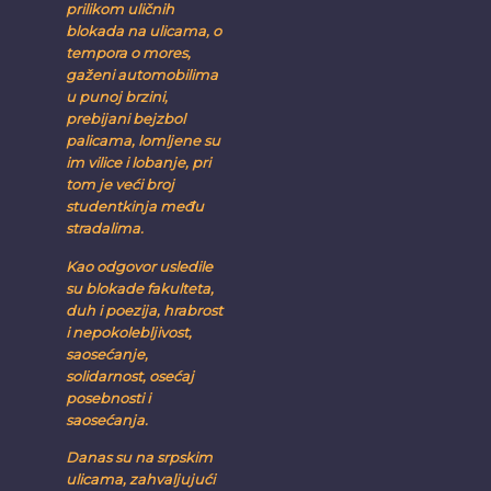
prilikom uličnih
blokada na ulicama, o
tempora o mores,
gaženi automobilima
u punoj brzini,
prebijani bejzbol
palicama, lomljene su
im vilice i lobanje, pri
tom je veći broj
studentkinja među
stradalima.
Kao odgovor usledile
su blokade fakulteta,
duh i poezija, hrabrost
i nepokolebljivost,
saosećanje,
solidarnost, osećaj
posebnosti i
saosećanja.
Danas su na srpskim
ulicama, zahvaljujući