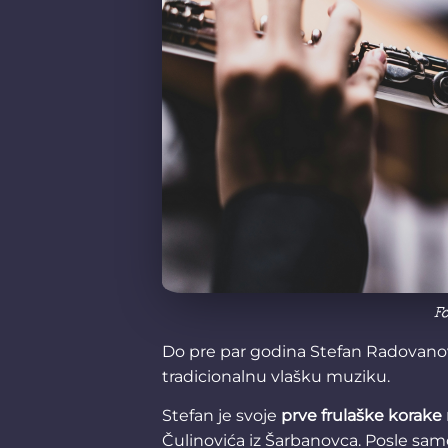
Fo
Do pre par godina Stefan Radovanov
tradicionalnu vlašku muziku.
Stefan je svoje
prve frulaške korake
Čulinovića iz Šarbanovca. Posle sa