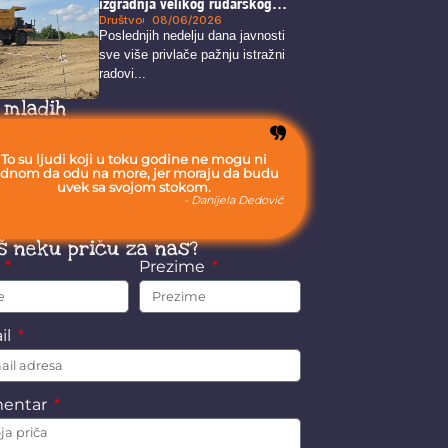
izgradnja velikog rudarskog
kompleksa u blizini Zaječara
Društvo
08/06/2026
Poslednjih nedelju dana javnosti
sve više privlače pažnju istražni
radovi...
 mladih
To su ljudi koji u toku godine ne mogu ni
ednom da odu na more, jer moraju da budu
uvek sa svojom stokom.
- Danijela Dedović
š neku priču za nas?
e
Prezime
il
entar