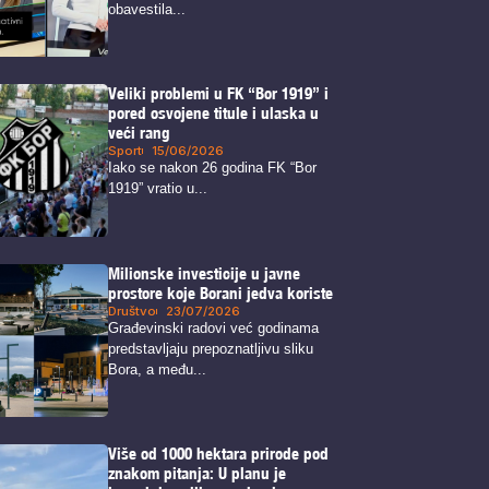
obavestila...
Veliki problemi u FK “Bor 1919” i
pored osvojene titule i ulaska u
veći rang
Sport
15/06/2026
Iako se nakon 26 godina FK “Bor
1919” vratio u...
Milionske investicije u javne
prostore koje Borani jedva koriste
Društvo
23/07/2026
Građevinski radovi već godinama
predstavljaju prepoznatljivu sliku
Bora, a među...
Više od 1000 hektara prirode pod
znakom pitanja: U planu je