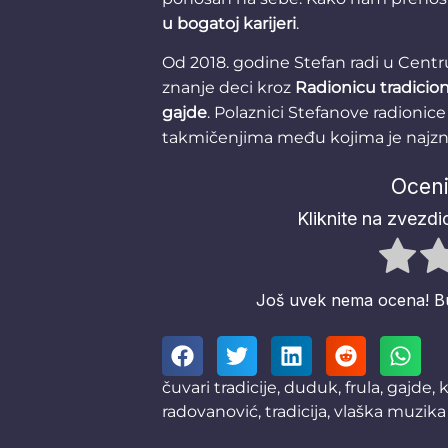
u bogatoj karijeri
.
Od 2018. godine Stefan radi u Centru
znanje deci kroz
Radionicu tradicio
gajde
. Polaznici Stefanove radioni
takmičenjima među kojima je najzn
Oceni
Kliknite na zvezdic
Još uvek nema ocena! Budi
čuvari tradicije
,
duduk
,
frula
,
gajde
,
k
radovanović
,
tradicija
,
vlaška muzika