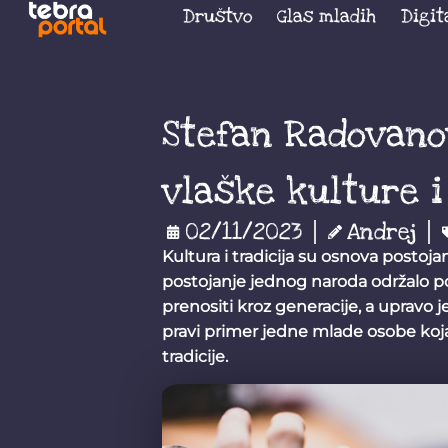
Društvo
Glas mladih
Digit
Stefan Radovanov
vlaške kulture i
02/11/2023
Andrej
Kultura i tradicija su osnova postoj
postojanje jednog naroda održalo pot
prenositi kroz generacije, a upravo
pravi primer jedne mlade osobe koja
tradicije.