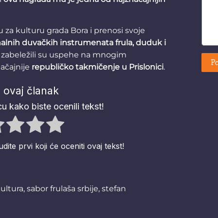
 za kulturu grada Bora i prenosi svoje
nalnih duvačkih instrumenata frula, duduk i
ce zabeležili su uspehe na mnogim
Po
ačajnije
republičko takmičenje u Prislonici
.
 ovaj članak
u kako biste ocenili tekst!
te prvi koji će oceniti ovaj tekst!
ultura
,
sabor frulaša srbije
,
stefan