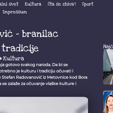
alni svet
Kultura
Šta se zbiva?
Sport
Impressum
ić – branilac
 tradicije
Najč
Kultura
anja gotovo svakog naroda. Da bi se
rebno je kulturu i tradiciju očuvati i
 je Stefan Radovanović iz Metovnice kod Bora
 se zalaže za očuvanje vlaške kulture i