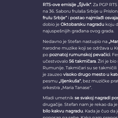
RTS-ove emisije „Šjivik“
. Za PGP RTS 
na 36. Saboru frulaša Srbije u Prisl
frulu Srbije“
i
postao najmlađi osvaj
dobio je
Oktobarsku nagradu
koju d
najuspešnijih građana ovog grada.
Nedavno je Stefan nastupio na
„Mar
narodne muzike koji se održava u Kra
po
poznatoj rumunskoj pevačici
. Fe
učestvovalo
56 takmičara
. Žiri je b
Rumunije. Takmičari su se takmičili 
je zauzeo
visoko drugo mesto u kateg
pesmu
„Iljenkuša“
, bez muzičke prat
orkestra „Maria Tanase“.
Mladi umetnik
se
svakoj nagradi po
drugačije. Stefan nam je rekao da je
bilo kakvu nagradu
. Kada je čuo da
ponosan na sebe. Kako nam prenos