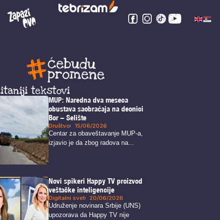
itaniji tekstovi
MUP: Naredna dva meseca
obustava saobraćaja na deonici
Bor – Selište
Društvo
15/06/2026
Centar za obaveštavanje MUP-a,
izjavio je da zbog radova na...
Novi spikeri Happy TV proizvod
veštačke inteligencije
Digitalni svet
20/06/2026
Udruženje novinara Srbije (UNS)
upozorava da Happy TV nije