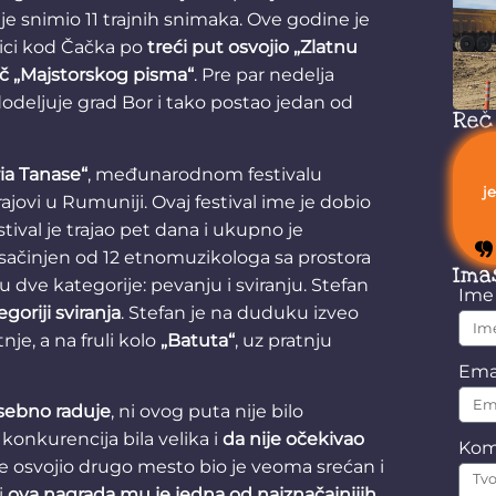
je snimio 11 trajnih snimaka. Ove godine je
onici kod Čačka po
treći put osvojio „Zlatnu
ač „Majstorskog pisma“
. Pre par nedelja
odeljuje grad Bor i tako postao jedan od
Reč
ia Tanase“
, međunarodnom festivalu
j
jovi u Rumuniji. Ovaj festival ime je dobio
stival je trajao pet dana i ukupno je
io sačinjen od 12 etnomuzikologa sa prostora
Ima
u dve kategorije: pevanju i sviranju. Stefan
Im
oriji sviranja
. Stefan je na duduku izveo
nje, a na fruli kolo
„Batuta“
, uz pratnju
Ema
sebno raduje
, ni ovog puta nije bilo
 konkurencija bila velika i
da nije očekivao
Kom
 je osvojio drugo mesto bio je veoma srećan i
i
ova nagrada mu je jedna od najznačajnijih