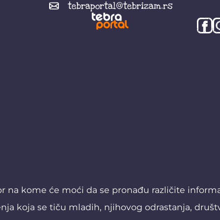
tebraportal@tebrizam.rs
or na kome će moći da se pronađu različite informaci
nja koja se tiču mladih, njihovog odrastanja, društ