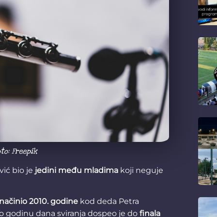
to: Freepik
ić bio je
jedini među mladima
koji neguje
 načinio 2010. godine
kod deda Petra
mo godinu dana sviranja dospeo je do
finala