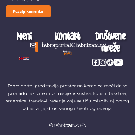
Meni
Kontakt
Društvene
mreže
tebraportal@tebrizam.rs
Digitalni svet
Glas mladih
Zapazi ovo
Šta se zbiva?
Tebra portal predstavlja prostor na kome će moći da se
pronađu različite informacije, iskustva, korisni tekstovi,
smernice, trendovi, rešenja koja se tiču mladih, njihovog
odrastanja, društvenog i životnog razvoja.
@Tebrizam2023