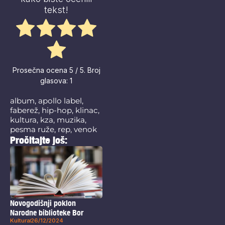
tekst!
Prosečna ocena
5
/ 5. Broj
glasova:
1
album
,
apollo label
,
faberež
,
hip-hop
,
klinac
,
kultura
,
kza
,
muzika
,
pesma ruže
,
rep
,
venok
Pročitajte još:
Novogodišnji poklon
Narodne biblioteke Bor
Kultura
26/12/2024