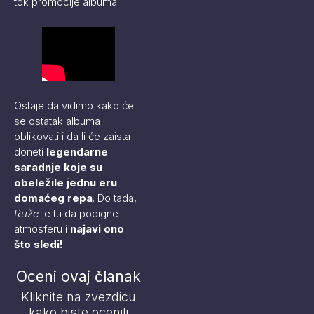
tok promocije albuma.
Ostaje da vidimo kako će
se ostatak albuma
oblikovati i da li će zaista
doneti
legendarne
saradnje koje su
obeležile jednu eru
domaćeg repa
. Do tada,
Ruže
je tu da podigne
atmosferu i
najavi ono
što sledi!
Oceni ovaj članak
Kliknite na zvezdicu
kako biste ocenili