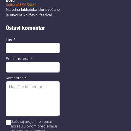
Boru
Kultura
18/10/2024
Narodna biblioteka Bor svečano
je otvorila književni festival
„OK/no“ okupivši...
Ostavi komentar
Ime
*
Email adresa
*
Komentar
*
Sačuvaj moje ime i email
adresu u ovom pregledaču
za sledeći komentar.