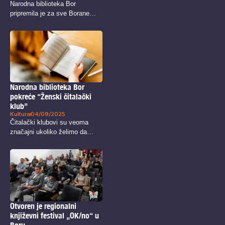
Narodna biblioteka Bor
pripremila je za sve Borane
Novogodišnji poklon,...
Narodna biblioteka Bor
pokreće “Ženski čitalački
klub”
Kultura
04/09/2025
Čitalački klubovi su veoma
značajni ukoliko želimo da
razmenimo svoja...
Otvoren je regionalni
književni festival „OK/no“ u