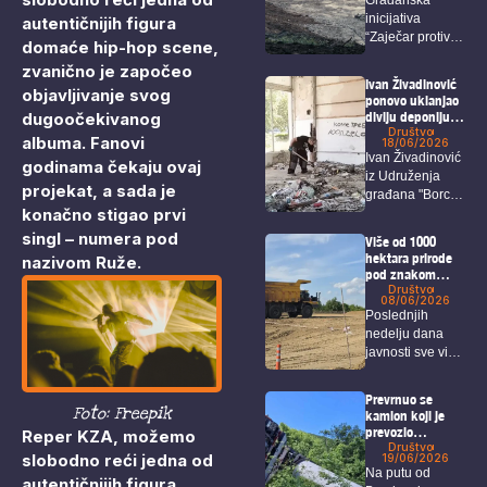
rudarenja
inicijativa
autentičnijih figura
nadomak
“Zaječar protiv
Zaječara
domaće hip-hop scene,
rudnika, ne
zvanično je započeo
želim da se
Ivan Živadinović
objavljivanje svog
selim”...
ponovo uklanjao
dugoočekivanog
divlju deponiju
koja ugrožava i
Društvo
albuma. Fanovi
18/06/2026
zdravlje i
Ivan Živadinović
godinama čekaju ovaj
bezbednost
iz Udruženja
građana Bora
projekat, a sada je
građana "Borci
konačno stigao prvi
za Bor“ ponovo
je...
singl – numera pod
Više od 1000
hektara prirode
nazivom Ruže.
pod znakom
pitanja: U planu
Društvo
08/06/2026
je izgradnja
Poslednjih
velikog
nedelju dana
rudarskog
javnosti sve više
kompleksa u
blizini Zaječara
privlače pažnju
istražni radovi...
Prevrnuo se
Foto: Freepik
kamion koji je
prevozio
Reper KZA, možemo
džinovsku elisu
Društvo
slobodno reći jedna od
19/06/2026
za vetropark
Na putu od
kineskih
autentičnijih figura