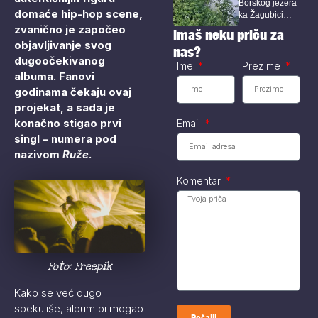
Borskog jezera
investitora na
domaće hip-hop scene,
ka Žagubici
Crnom vrhu kod
zvanično je započeo
Borskog jezera
došlo je do...
Imaš neku priču za
objavljivanje svog
nas?
dugoočekivanog
Ime
Prezime
albuma. Fanovi
godinama čekaju ovaj
projekat, a sada je
konačno stigao prvi
Email
singl – numera pod
nazivom
Ruže
.
Komentar
Foto: Freepik
Kako se već dugo
spekuliše, album bi mogao
Pošalji