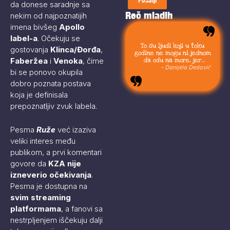
da donese saradnje sa
Reč mladih
nekim od najpoznatijih
imena bivšeg
Apollo
label-a
. Očekuju se
To su ljudi koji u toku
gostovanja
Klinca/Đorđa
,
godine ne mogu ni jednom
da odu na more, jer
Faberžea
i
Venoka
, čime
moraju da budu uvek sa
- Danijela Dedović
bi se ponovo okupila
svojom stokom.
dobro poznata postava
koja je definisala
prepoznatljiv zvuk labela.
Pesma
Ruže
već izaziva
veliki interes među
publikom, a prvi komentari
govore da
KZA nije
izneverio očekivanja
.
Pesma je dostupna na
svim streaming
platformama
, a fanovi sa
nestrpljenjem iščekuju dalji