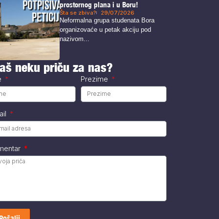
prostornog plana i u Boru!
Šta se zbiva?
29/07/2026
Neformalna grupa studenata Bora
organizovaće u petak akciju pod
nazivom...
aš neku priču za nas?
e
Prezime
ail
mentar
Pošalji