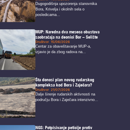
Dugogodišnja upozorenja stanovnika
Bora, Krivelja i okolnih sela o
posledicama...
MUP: Naredna dva meseca obustava
saobraćaja na deonici Bor – Selište
Društvo
15/06/2026
Centar za obaveštavanje MUP-a,
izjavio je da zbog radova na...
Šta donosi plan novog rudarskog
kompleksa kod Bora i Zaječara?
Društvo
21/07/2026
Dalje širenje rudarskih aktivnosti na
području Bora i Zaječara intenzivno...
NGS: Potpisivanje peticije protiv