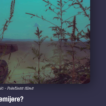
ić – Pointless films
remijere?