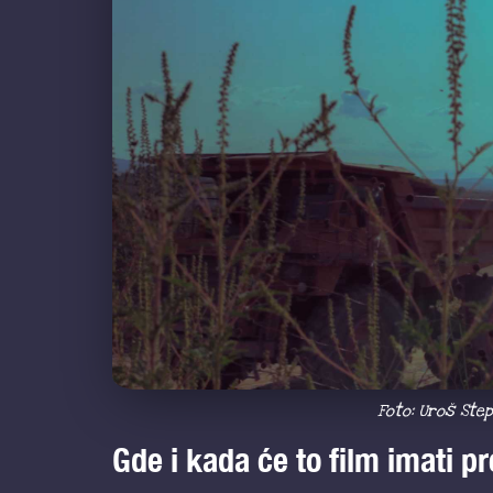
Foto: Uroš Step
Gde i kada će to film imati p