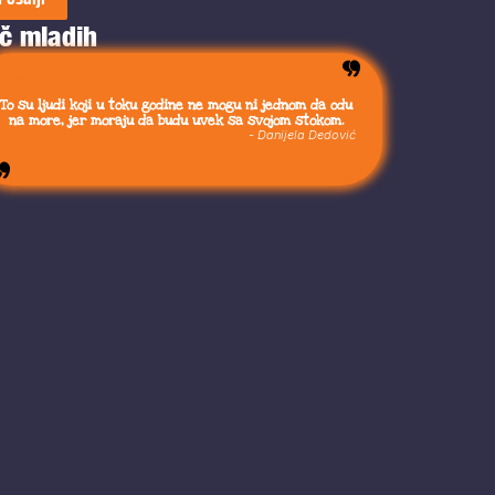
č mladih
To su ljudi koji u toku godine ne mogu ni jednom da odu
na more, jer moraju da budu uvek sa svojom stokom.
- Danijela Dedović