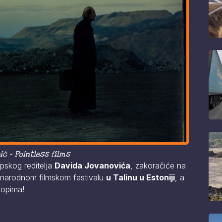
ić - Pointless films
rpskog reditelja
Davida Jovanovića
, zakoračiće na
arodnom filmskom festivalu
u Talinu u Estoniji
, a
kopima!