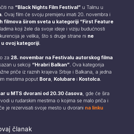
čiti na
“Black Nights Film Festival”
u Talinu u
a
. Ovaj film će svoju premijeru imati 20. novembra i
ih filmova širom sveta u kategoriji “First Feature
dima koji žele da svoje ideje i viziju budućnosti
urencija je velika, što s druge strane ni
ne
u ovoj kategoriji
.
no za
28. novembar na Festivalu autorskog filma
ikazan u sekciji
“Hrabri Balkan”
. Ova kategorija
e priče iz raznih krajeva Srbije i Balkana, a jedna
skim mestima poput
Bora
,
Kolubare
i
Kostolca
.
ar u MTS dvorani od 20.30 časova
, gde će šira
se vodi u rudarskim mestima o kojima se malo priča i
e je rezervisati svoje mesto u dvorani
na linku
ovaj članak