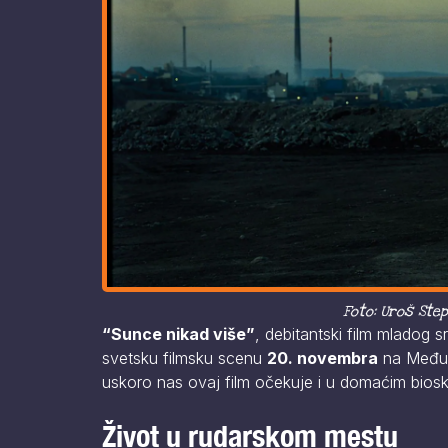
Foto: Uroš Step
“Sunce nikad više”
, debitantski film mladog s
svetsku filmsku scenu
20. novembra
na Međun
uskoro nas ovaj film očekuje i u domaćim bios
Život u rudarskom mestu