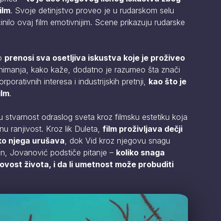
ilm
. Svoje detinjstvo proveo je u rudarskom selu
inilo ovaj film emotivnijim. Scene prikazuju rudarske
vo
prenosi sva osetljiva iskustva koje je proživeo
snimanja, kako kaže, dodatno je razumeo šta znači
rporativnih interesa i industrijskih pretnji,
kao što je
ilm
.
vu stvarnost odraslog sveta kroz filmsku estetiku koja
u ranjivost. Kroz lik Duleta,
film proživljava dečji
oko njega urušava
, dok Vid kroz njegovu snagu
in, Jovanović podstiče pitanje –
koliko snaga
ovost života, i da li umetnost može probuditi