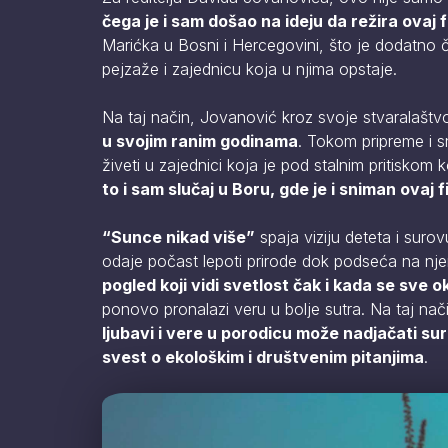
čega je i sam došao na ideju da režira ovaj f
Marićka u Bosni i Hercegovini, što je dodatno č
pejzaže i zajednicu koja u njima opstaje.
Na taj način, Jovanović kroz svoje stvaralašt
u svojim ranim godinama
. Tokom pripreme i 
živeti u zajednici koja je pod stalnim pritiskom ko
to i sam slučaj u Boru, gde je i sniman ovaj f
“Sunce nikad više”
spaja viziju deteta i suro
odaje počast lepoti prirode dok podseća na njen
pogled koji vidi svetlost čak i kada se sve 
ponovo pronalazi veru u bolje sutra. Na taj nač
ljubavi i vere u porodicu može nadjačati sur
svest o ekološkim i društvenim pitanjima
.