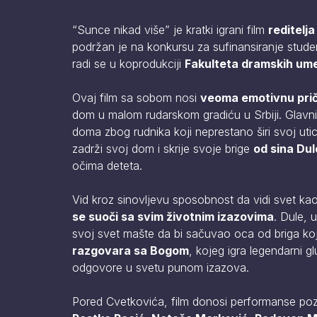
“Sunce nikad više” je kratki igrani film
reditelj
podržan je na konkursu za sufinansiranje stude
radi se u koprodukciji
Fakulteta dramskih ume
Ovaj film sa sobom nosi
veoma emotivnu priču
dom u malom rudarskom gradiću u Srbiji. Glavni 
doma zbog rudnika koji neprestano širi svoj uti
zadrži svoj dom i skrije svoje brige
od sina Dul
očima deteta.
Vid kroz sinovljevu sposobnost da vidi svet k
se suoči sa svim životnim izazovima
. Dule, 
svoj svet mašte da bi sačuvao oca od briga koje
razgovara sa Bogom
, kojeg igra legendarni 
odgovore u svetu punom izazova.
Pored Cvetkovića, film donosi performanse poz