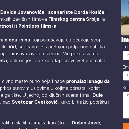
a Davida Jovanovića
i
scenariste Đorđa Kosića
i
ntksih završnih filmova
Filmskog centra Srbije
, a
tnosti
i
Pointless films-a
.
Im
 o ocu i sinu
koji pokušavaju da očuvaju svoj
Im
lik,
Vid
, suočava se s pretnjom potpunog gubitka
caj i narušava životnu sredinu. Vid pokušava da
eta
, dok on još uvek ceo taj surovi svet posmatra
Em
ao divno mesto puno boja i nade
pronalazi snagu da
Ko
uprkos surovim uslovima u kojima odrasta, koristi
 ga tište. U jednoj od ključnih scena filma,
Dule
glumac
Svetozar Cvetković
, kako bi tražio podršku i
natih i mladih glumaca kao što su
Dušan Jović
,