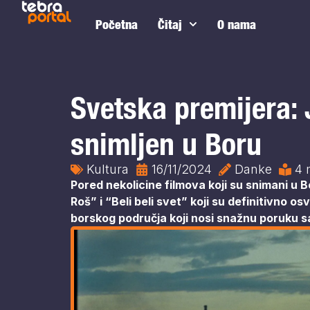
Početna
Čitaj
O nama
Svetska premijera: 
snimljen u Boru
Kultura
16/11/2024
Danke
4 
Pored nekolicine filmova koji su snimani u Bo
Roš” i “Beli beli svet” koji su definitivno os
borskog područja koji nosi snažnu poruku 