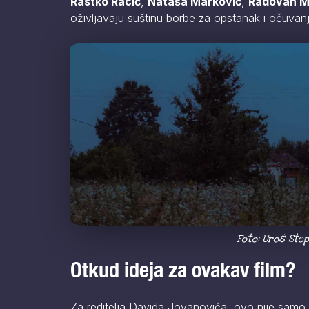
Rastko Racić
,
Nataša Marković
,
Radovan Mi
oživljavaju suštinu borbe za opstanak i očuvanj
Foto: Uroš Step
Otkud ideja za ovakav film?
Za reditelja Davida Jovanovića, ovo nije samo