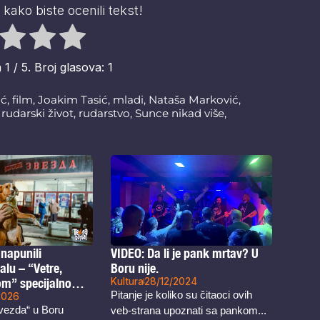
 kako biste ocenili tekst!
a
1
/ 5. Broj glasova:
1
ić
,
film
,
Joakim Tasić
,
mladi
,
Nataša Marković
,
,
rudarski život
,
rudarstvo
,
Sunce nikad više
,
napunili
VIDEO: Da li je pank mrtav? U
lu – “Vetre,
Boru nije.
om” specijalno
Kultura
28/12/2024
Pitanje je koliko su čitaoci ovih
oru
2026
vezda“ u Boru
veb-strana upoznati sa pankom...