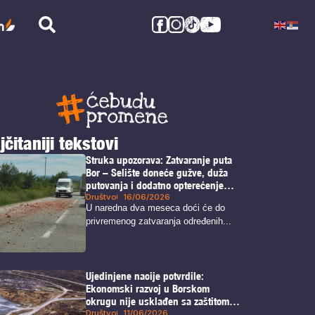
jčitaniji tekstovi
Struka upozorava: Zatvaranje puta
Bor – Selište doneće gužve, duža
putovanja i dodatno opterećenje
alternativnih pravaca
Društvo
16/06/2026
U naredna dva meseca doći će do
privremenog zatvaranja određenih...
Ujedinjene nacije potvrdile:
Ekonomski razvoj u Borskom
okrugu nije usklađen sa zaštitom
ljudskih prava i životne sredine
Društvo
11/06/2026