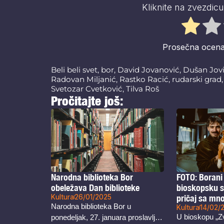
Kliknite na zvezdicu
Prosečna ocen
Beli beli svet
,
bor
,
David Jovanović
,
Dušan Jov
Radovan Miljanić
,
Rastko Racić
,
rudarski grad
Svetozar Cvetković
,
Tilva Roš
Pročitajte još:
Narodna biblioteka Bor
FOTO: Borani 
obeležava Dan biblioteke
bioskopsku sa
Kultura
26/01/2025
pričaj sa mn
Narodna biblioteka Bor u
prikazan u B
Kultura
14/02/
U bioskopu „Z
ponedeljak, 27. januara proslavlja