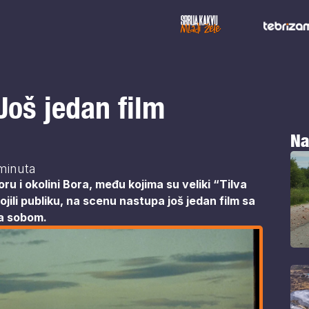
Još jedan film
Na
minuta
ru i okolini Bora, među kojima su veliki “Tilva
vojili publiku, na scenu nastupa još jedan film sa
sa sobom.