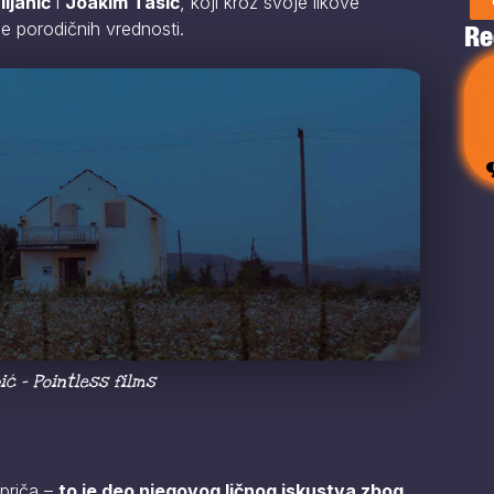
ljanić
i
Joakim Tasić
, koji kroz svoje likove
e porodičnih vrednosti.
Re
ić – Pointless films
 priča –
to je deo njegovog ličnog iskustva zbog