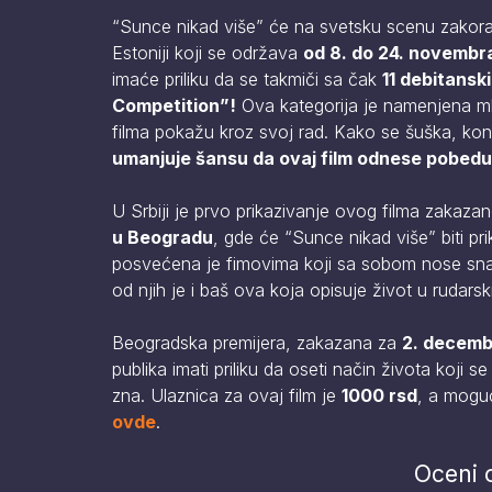
“Sunce nikad više” će na svetsku scenu zakora
Estoniji koji se održava
od 8. do 24. novembr
imaće priliku da se takmiči sa čak
11 debitansk
Competition”!
Ova kategorija je namenjena mla
filma pokažu kroz svoj rad. Kako se šuška, konk
umanjuje šansu da ovaj film odnese pobedu 
U Srbiji je prvo prikazivanje ovog filma zakaza
u Beogradu
, gde će “Sunce nikad više” biti pr
posvećena je fimovima koji sa sobom nose snažn
od njih je i baš ova koja opisuje život u rudar
Beogradska premijera, zakazana za
2. decemb
publika imati priliku da oseti način života koji 
zna. Ulaznica za ovaj film je
1000 rsd
, a moguć
ovde
.
Oceni 