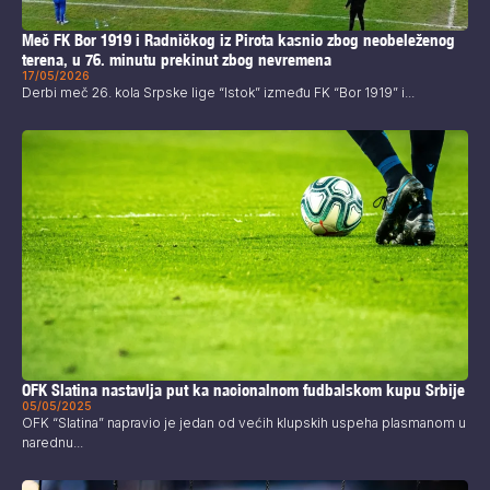
Meč FK Bor 1919 i Radničkog iz Pirota kasnio zbog neobeleženog
terena, u 76. minutu prekinut zbog nevremena
17/05/2026
Derbi meč 26. kola Srpske lige “Istok” između FK “Bor 1919” i...
OFK Slatina nastavlja put ka nacionalnom fudbalskom kupu Srbije
05/05/2025
OFK “Slatina” napravio je jedan od većih klupskih uspeha plasmanom u
narednu...