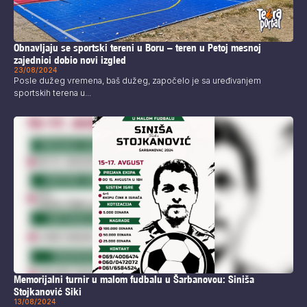
Obnavljaju se sportski tereni u Boru – teren u Petoj mesnoj
zajednici dobio novi izgled
23/08/2024
Posle dužeg vremena, baš dužeg, započelo je sa uređivanjem
sportskih terena u...
Memorijalni turnir u malom fudbalu u Šarbanovcu: Siniša
Stojkanović Siki
13/08/2024