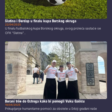
Slatina i Đerdap u finalu kupa Borskog okruga
22/04/2025
U finalu fudbalskog kupa Borskog okruga, ovog proleća sastaće se
OFK “Slatina”...
Borani trče do Ostroga kako bi pomogli Vuku Gačiću
19/04/2025
Prikupljanje humanitarne pomoći za obolele u Srbiji građani naše