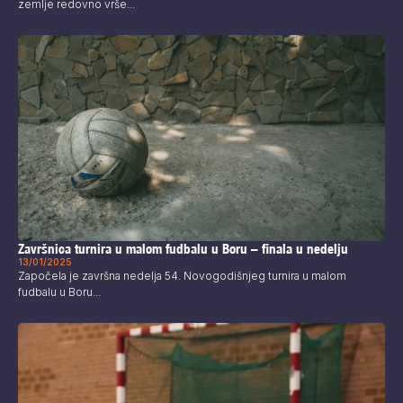
zemlje redovno vrše...
Završnica turnira u malom fudbalu u Boru – finala u nedelju
13/01/2025
Započela je završna nedelja 54. Novogodišnjeg turnira u malom
fudbalu u Boru...