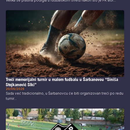
Velika se prašina podigla u fudbalskom svetu nakon što je FK Bor...
Treći memorijalni turnir u malom fudbalu u Šarbanovcu “Siniša
Stojkanović SIki”
20/06/2026
Sada već tradicionalno, u Šarbanovcu će biti organizovan treći po redu
turnir...