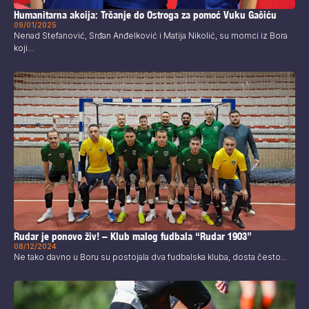
Humanitarna akcija: Trčanje do Ostroga za pomoć Vuku Gačiću
09/01/2025
Nenad Stefanović, Srđan Anđelković i Matija Nikolić, su momci iz Bora
koji...
Rudar je ponovo živ! – Klub malog fudbala “Rudar 1903”
08/12/2024
Ne tako davno u Boru su postojala dva fudbalska kluba, dosta često...