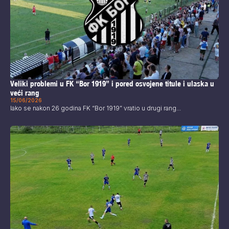
Veliki problemi u FK “Bor 1919” i pored osvojene titule i ulaska u
veći rang
15/06/2026
Iako se nakon 26 godina FK “Bor 1919” vratio u drugi rang...