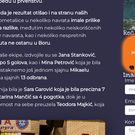
obedu u prvenstvu
.
 da je rezultat otišao i na stranu naših
ukometašice u nekoliko navrata
imale prilike
 razlike
, međutim nekoliko neiskorišćenih
Reč
r navarata, kao i nekoliko nespretnih
uta ne ostanu u Boru
.
j
še ekipe, izdvojile su se
Jana Stanković
,
po 5 golova
, kao i
Mina Petrović
koja je bila
istaknemo još jednom sjajnu
Mikaelu
Ima
sa sjajnih
13 odbrana
.
Im
ja bila je
Sara Garović koja je bila precizna 7
tarina Mančić sa 4 pogotka
, dok je u
Ema
rnost na sebe preuzela
Teodora Majkić
, koja
Kom