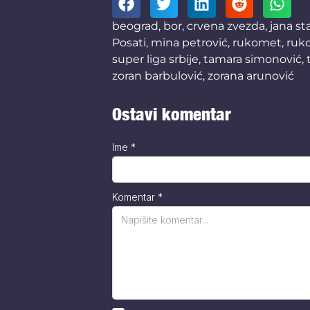
beograd
,
bor
,
crvena zvezda
,
jana st
Posati
,
mina petrović
,
rukomet
,
ruk
super liga srbije
,
tamara simonović
,
zoran barbulović
,
zorana arunović
Ostavi komentar
Ime
*
Komentar
*