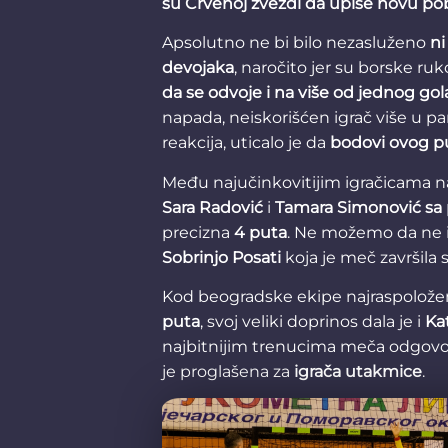
su Crvenoj zvezdi da upiše novu p
Apsolutno ne bi bilo nezasluženo
ni
devojaka
, naročito jer su borske r
da se odvoje i na više od jednog gola
napada, neiskorišćen igrač više u pa
reakcija, uticalo je da
bodovi ovog p
Među najučinkovitijim igračicama na
Sara Radović
i
Tamara Simonović sa 
precizna
4 puta
. Ne možemo da ne 
Sobrinjo Posati
koja je meč završila 
Kod beogradske ekipe najraspoloženi
puta
, svoj veliki doprinos dala je i
Ka
najbitnijim trenucima meča odgovo
je proglašena za
igrača utakmice
.