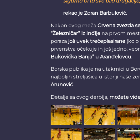
sigurno bi to sve bilo drugačije,
rekao je Zoran Barbulović.
Nakon ovog meča
Crvena zvezda se
“Železničar” iz Inđije
na prvom mestu
poraza
još uvek trećeplasirane
(kolo
prvenstva očekuje ih još jedno, ve
Bukovička Banja” u Aranđelovcu
.
Borska publika je na utakmici u Boru
najboljih streljašica u istoriji naše 
Arunović
.
Detalje sa ovog derbija,
možete videt