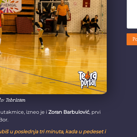
Po
to: Tebrizam
utakmice, izneo je i
Zoran Barbulović
, prvi
Bor.
ubiš u poslednja tri minuta, kada u pedeset i