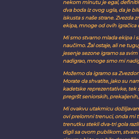
nekom minutu je egal, definit
dva boda iz ovog ugla, da je bilo 
iskusta s naše strane. Zvezda zn
ekipa, mnoge od ovih igračica osv
Mi smo stvarno mlada ekipa i
naučimo. Žal ostaje, ali ne tug
jesenje sezone igramo sa svim
nadigrao, mnoge smo mi nadigral
Možemo da igramo sa Zvezdom,
Morate da shvatite, jako su nam
kadetske reprezentativke, tek 
pregršt seniorskih, prekaljenih,
Mi ovakvu utakmicu dožiljavam
ovi prelomni trenuci, onda mi
trenutku stekli dva-tri gola razl
digli sa ovom publikom, stvar