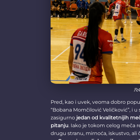
Fo
Pred, kao i uvek, veoma dobro pop
“Bobana Momčilović Veličković”, i u s
zasigurno
jedan od kvalitetnijih m
pitanju
. Iako je tokom celog meča r
drugu stranu, mirnoća, iskustvo, ali 