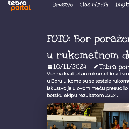
Društvo
Glas mladih
Digit
FOTO: Bor poraž
u rukometnom de
10/11/2024
Tebra por
Veoma kvalitetan rukomet imali smo
u Boru u kome su se sastale rukome
Iskustvo je u ovom meču presudilo 
borsku ekipu rezultatom 22:24.