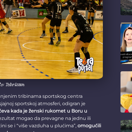
to: Tebrizam
unjenim tribinama sportskog centra
jajnoj sportskoj atmosferi, odigran je
ečeva kada je ženski rukomet u Boru u
ezultat mogao da prevagne na jednu ili
čini se i “više vazduha u plućima”,
omogućili