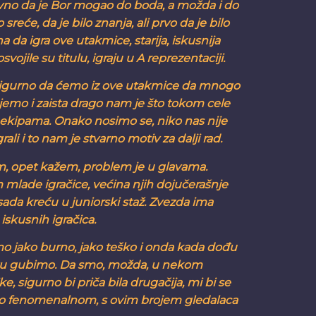
ivno da je Bor mogao do boda, a možda i do
sreće, da je bilo znanja, ali prvo da je bilo
a da igra ove utakmice, starija, iskusnija
ojile su titulu, igraju u A reprezentaciji.
 sigurno da ćemo iz ove utakmice da mnogo
ujemo i zaista drago nam je što tokom cele
 ekipama. Onako nosimo se, niko nas nije
i i to nam je stvarno motiv za dalji rad.
 opet kažem, problem je u glavama.
 mlade igračice, većina njih dojučerašnje
sada kreću u juniorski staž. Zvezda ima
 iskusnih igračica.
o jako burno, jako teško i onda kada dođu
 tu gubimo. Da smo, možda, u nekom
ike, sigurno bi priča bila drugačija, mi bi se
no fenomenalnom, s ovim brojem gledalaca