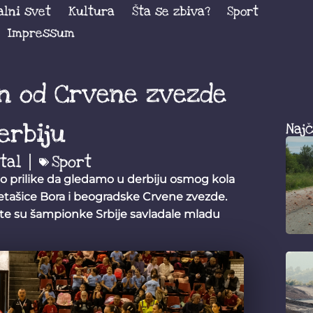
alni svet
Kultura
Šta se zbiva?
Sport
Impressum
en od Crvene zvezde
rbiju
Najč
tal
Sport
 prilike da gledamo u derbiju osmog kola
tašice Bora i beogradske Crvene zvezde.
te su šampionke Srbije savladale mladu