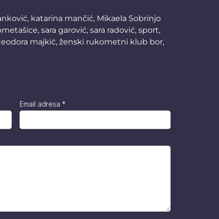
anković
,
katarina mančić
,
Mikaela Sobrinjo
ometašice
,
sara garović
,
sara radović
,
sport
,
teodora majkić
,
ženski rukometni klub bor
,
Email adresa
*