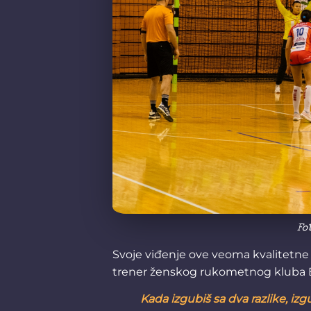
Fo
Svoje viđenje ove veoma kvalitetne 
trener ženskog rukometnog kluba 
Kada izgubiš sa dva razlike, izg