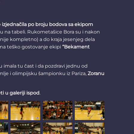
 izjednačila po broju bodova sa ekipom
 na tabeli. Rukometašice Bora su i nakon
 nije kompletno) a do kraja jesenjeg dela
oma teško gostovanje ekipi
“Bekament
 imala tu čast i da pozdravi jednu od
zemlje i olimpijsku šampionku iz Pariza,
Zoranu
i u galeriji ispod
.