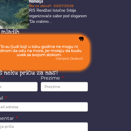
Homolja
Šta se zbiva?
03/07/2026
RIS Rendžeri Istočne Srbije
organizovaće sabor pod sloganom
“Da vratimo...
 mladih
To su ljudi koji u toku godine ne mogu ni
ednom da odu na more, jer moraju da budu
uvek sa svojom stokom.
- Danijela Dedović
š neku priču za nas?
e
Prezime
il
entar