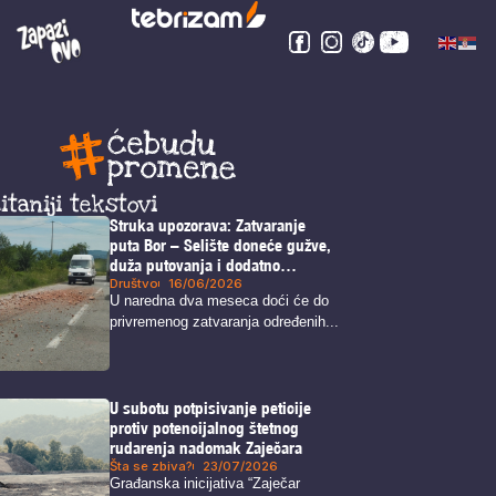
itaniji tekstovi
Struka upozorava: Zatvaranje
puta Bor – Selište doneće gužve,
duža putovanja i dodatno
opterećenje alternativnih pravaca
Društvo
16/06/2026
U naredna dva meseca doći će do
privremenog zatvaranja određenih...
U subotu potpisivanje peticije
protiv potencijalnog štetnog
rudarenja nadomak Zaječara
Šta se zbiva?
23/07/2026
Građanska inicijativa “Zaječar