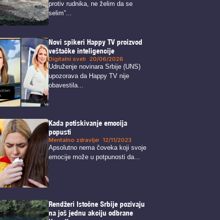
protiv rudnika, ne želim da se
selim”...
Novi spikeri Happy TV proizvod
veštačke inteligencije
Digitalni svet
20/06/2026
Udruženje novinara Srbije (UNS)
upozorava da Happy TV nije
obavestila...
Kada potiskivanje emocija
popusti
Mentalno zdravlje
12/11/2023
Apsolutno nema čoveka koji svoje
emocije može u potpunosti da...
Rendžeri Istočne Srbije pozivaju
na još jednu akciju odbrane