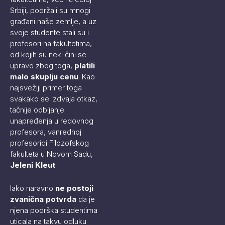
Srbiji, podržali su mnogi
građani naše zemlje, a uz
svoje studente stali su i
profesori na fakultetima,
od kojih su neki čini se
upravo zbog toga,
platili
malo skuplju cenu
. Kao
najsvežiji primer toga
svakako se izdvaja otkaz,
tačnije odbijanje
unapređenja u redovnog
profesora, vanrednoj
profesorici Filozofskog
fakulteta u Novom Sadu,
Jeleni Kleut
.
Iako naravno
ne postoji
zvanična potvrda
da je
njena podrška studentima
uticala na takvu odluku