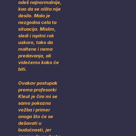
odeš najnormalnije,
kao da se ništa nije
desilo. Malo je
nezgodna cela ta
situacija. Mislim,
sledi i ispitni rok
uskoro, tako da
maltene i nema
predavanja, ali
videćemo kako će
biti.
Ovakav postupak
prema profesorki
Kleut je čini mi se
samo pokazna
vežba i primer
onoga što će se
dešavati u
budućnosti, jer