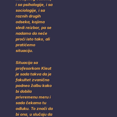
i sa psihologije, i sa
sociologije, i sa
raznih drugih
odseka, kojima
sledi reizbor, pa se
nadamo da neće
proći isto tako, ali
pratićemo
situaciju.
Situacija sa
profesorkom Kleut
je sada takva da je
fakultet zvanično
podneo žalbu kako
bi dobila
privremenu meru i
sada čekamo tu
odluku. To znači da
bi ona, u slučaju da