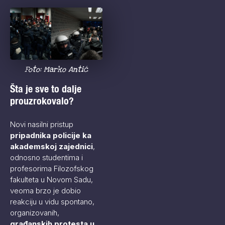
Foto: Marko Antić
Šta je sve to dalje
prouzrokovalo?
Novi nasilni pristup
pripadnika policije ka
akademskoj zajednici
,
odnosno studentima i
profesorima Filozofskog
fakulteta u Novom Sadu,
veoma brzo je dobio
reakciju u vidu spontano,
organizovanih,
građanskih protesta u