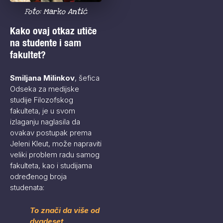
Foto: Marko Antić
Kako ovaj otkaz utiče
na studente i sam
fakultet?
Smiljana Milinkov
, šefica
Odseka za medijske
studije Filozofskog
fakulteta, je u svom
izlaganju naglasila da
ovakav postupak prema
Jeleni Kleut, može napraviti
veliki problem radu samog
fakulteta, kao i studijama
određenog broja
studenata:
To znači da više od
dvadeset