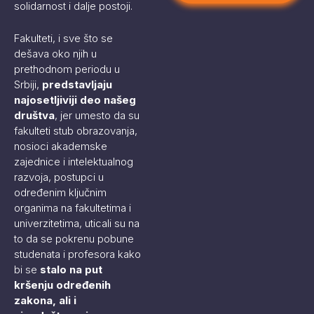
solidarnost i dalje postoji.
Fakulteti, i sve što se
dešava oko njih u
prethodnom periodu u
Srbiji,
predstavljaju
najosetljiviji deo našeg
društva
, jer umesto da su
fakulteti stub obrazovanja,
nosioci akademske
zajednice i intelektualnog
razvoja, postupci u
određenim ključnim
organima na fakultetima i
univerzitetima, uticali su na
to da se pokrenu pobune
studenata i profesora kako
bi se
stalo na put
kršenju određenih
zakona, ali i