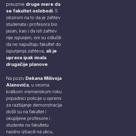
preuzme
druge mere da
se fakultet oslobodi
. S
obzirom na to da je zahtev
studenata i profesora bio
jasan, kao i da isti zahtev
nije ispunjen, oni su odlučili
da ne napuštaju fakultet do
ispunjenja zahteva,
ali je
uprava ipak imala
drugačije planove
.
Na poziv
Dekana Milivoja
Alanovića
, u veoma
kratkom vremenskom roku
pripadnici policije u opremi
za razbijanje demonstracija
došli su na fakultet i
okupljene profesore i
studente na fakultetu
nasilno izbacili na ulicu,