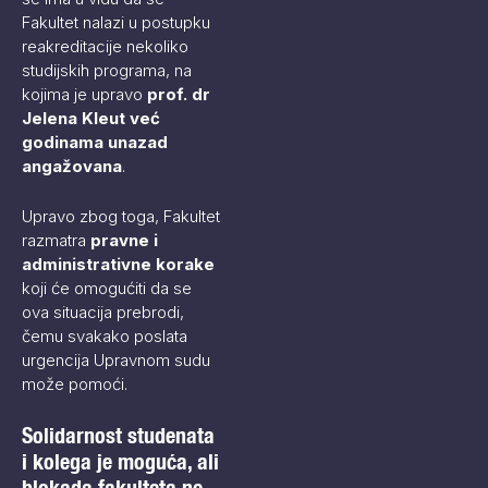
Fakultet nalazi u postupku
reakreditacije nekoliko
studijskih programa, na
kojima je upravo
prof. dr
Jelena Kleut već
godinama unazad
angažovana
.
Upravo zbog toga, Fakultet
razmatra
pravne i
administrativne korake
koji će omogućiti da se
ova situacija prebrodi,
čemu svakako poslata
urgencija Upravnom sudu
može pomoći.
Solidarnost studenata
i kolega je moguća, ali
blokada fakulteta ne