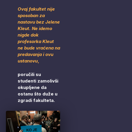
Ovaj fakultet nije
sposoban za
nastavu bez Jelene
Kleut. Ne idemo
nigde dok
profesorka Kleut
ne bude vraćena na
predavanja i ovu
ustanovu
,
poručili su
studenti zamolivši
okupljene da
ostanu što duže u
zgradi fakulteta.