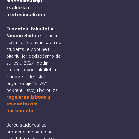
nipodaštavanju
kvaliteta i
profesionalizma.
Filozofski fakultet u
Novom Sadu
je na neki
način neizostavan kada su
studentske pobune u
pitanju, jer podsećamo da
su još u 2024. godini
studenti ovog fakulteta i
članovi studentske
organizacije “STAV”
pokrenuli svoju borbu za
regularne izbore u
studentskom
parlamentu
.
Borbu studenata za
promene, ne samo na
fakultetima, već i u celoj