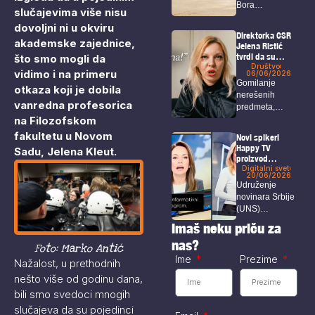
Bora
slučajevima više nisu
organizovaće u
dovoljni ni u okviru
petak akciju pod
Direktorka CSR
akademske zajednice,
nazivom...
Jelena Ristić
tvrdi da su
što smo mogli da
navodi o čekanju
Društvo
vidimo i na primeru
06/06/2026
rešenja za isplatu
Gomilanje
otkaza koji je dobila
neistiniti –
nerešenih
Održan protest
vanredna profesorica
predmeta,
ispred CSR
na Filozofskom
višemesečno
kašnjenje isplata
fakultetu u Novom
Novi spikeri
za porodilje,
Happy TV
Sadu, Jelena Kleut.
onkološke
proizvod
bolesnike...
veštačke
Digitalni svet
20/06/2026
inteligencije
Udruženje
novinara Srbije
(UNS)
upozorava da
Imaš neku priču za
Happy TV nije
nas?
obavestila...
Foto: Marko Antić
Ime
Prezime
Nažalost, u prethodnih
nešto više od godinu dana,
bili smo svedoci mnogih
slučajeva da su pojedinci