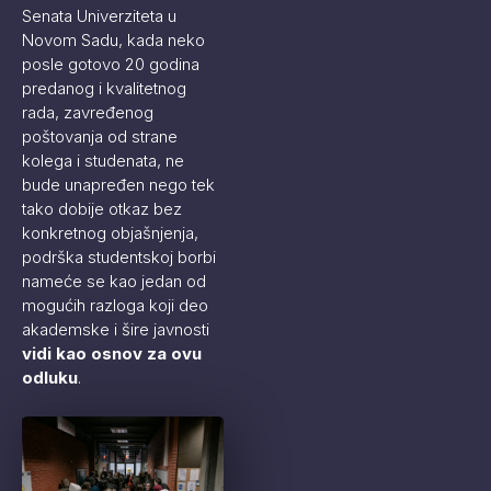
Senata Univerziteta u
Novom Sadu, kada neko
posle gotovo 20 godina
predanog i kvalitetnog
rada, zavređenog
poštovanja od strane
kolega i studenata, ne
bude unapređen nego tek
tako dobije otkaz bez
konkretnog objašnjenja,
podrška studentskoj borbi
nameće se kao jedan od
mogućih razloga koji deo
akademske i šire javnosti
vidi kao osnov za ovu
odluku
.