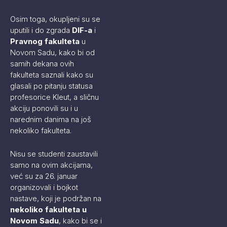
Osim toga, okupljeni su se
uputili i do zgrada
DIF-a
i
Pravnog fakulteta
u
Novom Sadu, kako bi od
samih dekana ovih
fakulteta saznali kako su
glasali po pitanju statusa
profesorice Kleut, a sličnu
akciju ponovili su i u
narednim danima na još
nekoliko fakulteta.
Nisu se studenti zaustavili
samo na ovim akcijama,
već su za 26. januar
organizovali i bojkot
nastave, koji je podržan na
nekoliko fakulteta u
Novom Sadu
, kako bi se i