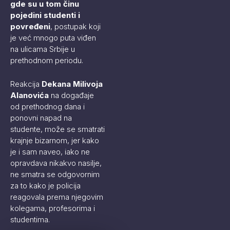
gde su u tom činu
pojedini studenti i
povređeni
, postupak koji
je već mnogo puta viđen
na ulicama Srbije u
prethodnom periodu.
Reakcija
Dekana Milivoja
Alanovića
na događaje
od prethodnog dana i
ponovni napad na
studente, može se smatrati
krajnje bizarnom, jer kako
je i sam naveo, iako ne
opravdava nikakvo nasilje,
ne smatra se odgovornim
za to kako je policija
reagovala prema njegovim
kolegama, profesorima i
studentima.