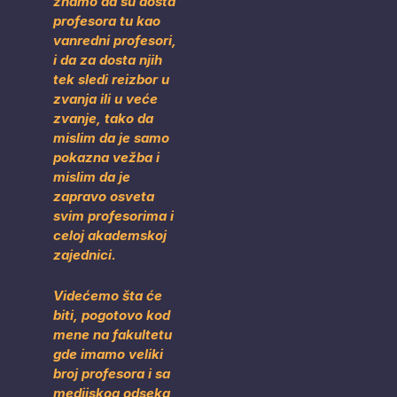
znamo da su dosta
profesora tu kao
vanredni profesori,
i da za dosta njih
tek sledi reizbor u
zvanja ili u veće
zvanje, tako da
mislim da je samo
pokazna vežba i
mislim da je
zapravo osveta
svim profesorima i
celoj akademskoj
zajednici.
Videćemo šta će
biti, pogotovo kod
mene na fakultetu
gde imamo veliki
broj profesora i sa
medijskog odseka,