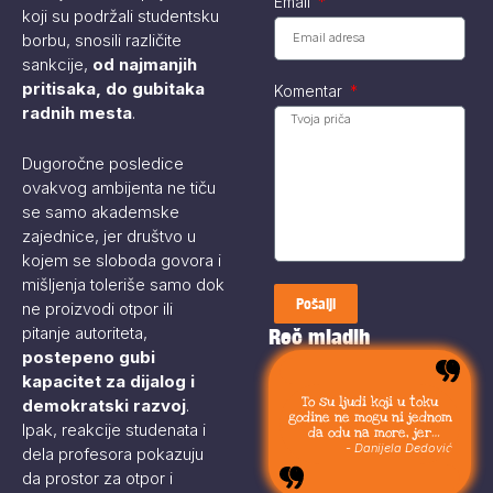
Email
koji su podržali studentsku
borbu, snosili različite
sankcije,
od najmanjih
pritisaka, do gubitaka
Komentar
radnih mesta
.
Dugoročne posledice
ovakvog ambijenta ne tiču
se samo akademske
zajednice, jer društvo u
kojem se sloboda govora i
mišljenja toleriše samo dok
Pošalji
ne proizvodi otpor ili
pitanje autoriteta,
Reč mladih
postepeno gubi
kapacitet za dijalog i
To su ljudi koji u toku
demokratski razvoj
.
godine ne mogu ni jednom
Ipak, reakcije studenata i
da odu na more, jer
moraju da budu uvek sa
- Danijela Dedović
dela profesora pokazuju
svojom stokom.
da prostor za otpor i