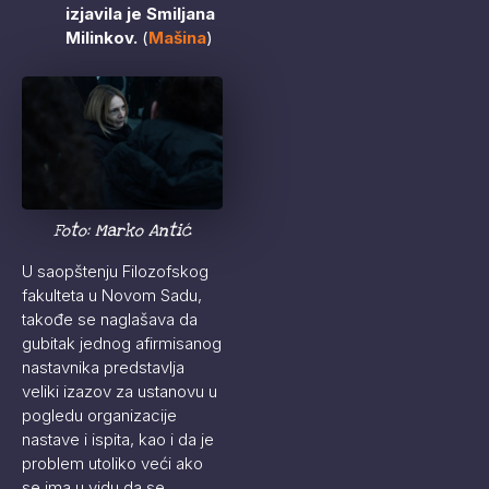
izjavila je Smiljana
Milinkov.
(
Mašina
)
Foto: Marko Antić
U saopštenju Filozofskog
fakulteta u Novom Sadu,
takođe se naglašava da
gubitak jednog afirmisanog
nastavnika predstavlja
veliki izazov za ustanovu u
pogledu organizacije
nastave i ispita, kao i da je
problem utoliko veći ako
se ima u vidu da se