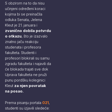
S obzirom na to da nisu
učinjeni određeni koraci
kojima bi se preinačila
odluka Senata, Jelena
Kleut je 21. januara i
zvanično dobila potvrdu
o otkazu
, što je izazvalo
znatno jaču reakciju
studenata i profesora
fakulteta. Studenti i
profesori blokirali su samu
zgradu fakulteta i najavili da
će blokada trajati sve dok
Uprava fakulteta ne pruži
punu pordšku koleginici
Kleut
za njen povratak
na posao.
Prema pisanju portala
021
,
studenti su izjavili sledeće: