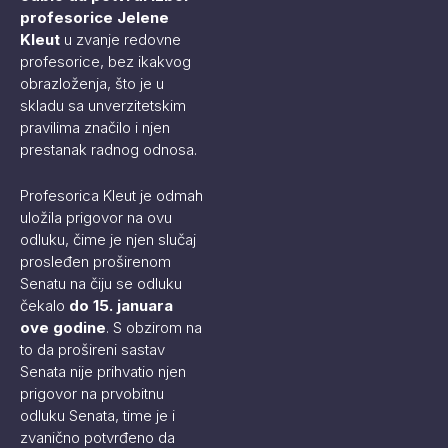
profesorice Jelene
Kleut
u zvanje redovne
profesorice, bez ikakvog
obrazloženja, što je u
skladu sa unverzitetskim
pravilima značilo i njen
prestanak radnog odnosa.
Profesorica Kleut je odmah
uložila prigovor na ovu
odluku, čime je njen slučaj
prosleđen proširenom
Senatu na čiju se odluku
čekalo
do 15. januara
ove godine
. S obzirom na
to da prošireni sastav
Senata nije prihvatio njen
prigovor na prvobitnu
odluku Senata, time je i
zvanično potvrđeno da