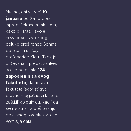
Naime, oni su već
19.
januara
održali protest
ispred Dekanata fakulteta,
kako bi izrazili svoje
nezadovoljstvo zbog
odluke proširenog Senata
po pitanju slučaja
profesorice Kleut. Tada je
u Dekanatu predat zahtev,
koji je potpisalo
124
zaposlenih sa ovog
fakulteta
, da uprava
fakulteta iskoristi sve
pravne mogućnosti kako bi
zaštitili koleginicu, kao i da
se insistira na poštovanju
pozitivnog izveštaja koji je
Komisija dala.