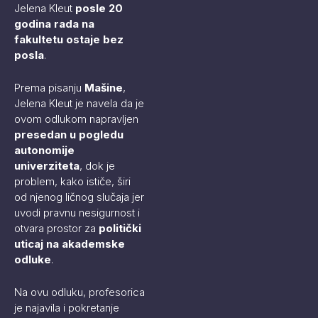
Jelena Kleut
posle 20
godina rada na
fakultetu ostaje bez
posla
.
Prema pisanju
Mašine
,
Jelena Kleut je navela da je
ovom odlukom napravljen
presedan u pogledu
autonomije
univerziteta
, dok je
problem, kako ističe, širi
od njenog ličnog slučaja jer
uvodi pravnu nesigurnost i
otvara prostor za
politički
uticaj na akademske
odluke
.
Na ovu odluku, profesorica
je najavila i pokretanje