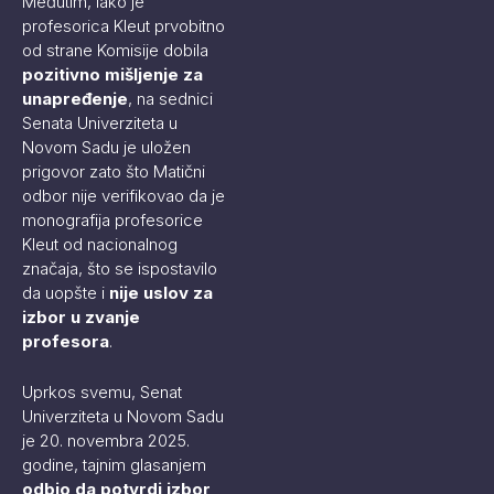
Međutim, iako je
profesorica Kleut prvobitno
od strane Komisije dobila
pozitivno mišljenje za
unapređenje
, na sednici
Senata Univerziteta u
Novom Sadu je uložen
prigovor zato što Matični
odbor nije verifikovao da je
monografija profesorice
Kleut od nacionalnog
značaja, što se ispostavilo
da uopšte i
nije uslov za
izbor u zvanje
profesora
.
Uprkos svemu, Senat
Univerziteta u Novom Sadu
je 20. novembra 2025.
godine, tajnim glasanjem
odbio da potvrdi izbor