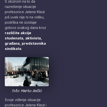
S obzirom na to da
razrešenje situacije
profesorice Jelene Kleut
još uvek nije ni na vidiku,
podrška ne izostaje
gotovo svakog dana kroz
različite akcije
studenata, aktivista,
građana, predstavnika
sindikata
.
Foto: Marko Antić
Svoje viđenje situacije
profesorice Jelene Kleut i