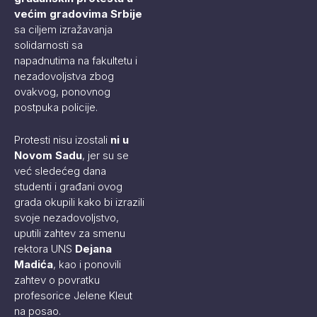
većim gradovima Srbije
sa ciljem izražavanja
solidarnosti sa
napadnutima na fakultetu i
nezadovoljstva zbog
ovakvog, ponovnog
postpuka policije.
Protesti nisu izostali
ni u
Novom Sadu
, jer su se
već sledećeg dana
studenti i građani ovog
grada okupili kako bi izrazili
svoje nezadovoljstvo,
uputili zahtev za smenu
rektora UNS
Dejana
Madića
, kao i ponovili
zahtev o povratku
profesorice Jelene Kleut
na posao.