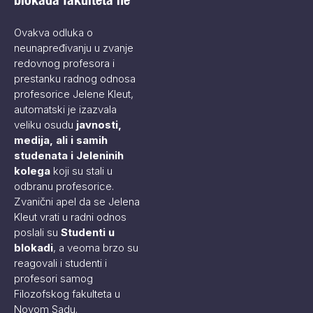
Ovakva odluka o
neunapređivanju u zvanje
redovnog profesora i
prestanku radnog odnosa
profesorice Jelene Kleut,
automatski je izazvala
veliku osudu
javnosti,
medija, ali i samih
studenata
i Jeleninih
kolega
koji su stali u
odbranu profesorice.
Zvanični apel da se Jelena
Kleut vrati u radni odnos
poslali su
Studenti u
blokadi
, a veoma brzo su
reagovali i studenti i
profesori samog
Filozofskog fakulteta u
Novom Sadu.