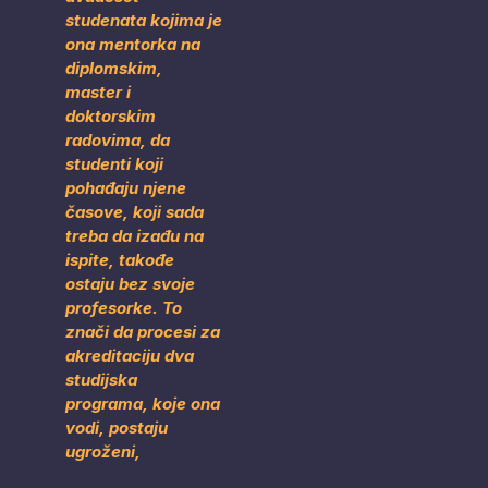
studenata kojima je
ona mentorka na
diplomskim,
master i
doktorskim
radovima, da
studenti koji
pohađaju njene
časove, koji sada
treba da izađu na
ispite, takođe
ostaju bez svoje
profesorke. To
znači da procesi za
akreditaciju dva
studijska
programa, koje ona
vodi, postaju
ugroženi,