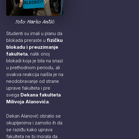
Foto: Marko Antić
Studenti su imali u planu da
blokada preraste u
fizičku
blokadu i preuzimanje
fakulteta
, nalik onoj
blokadi koja je bila na snazi
u prethodnom periodu, ali
ovakva reakcija naišla je na
neodobravanje od strane
uprave fakulteta i pre
svega
Dekana fakulteta
Milivoja Alanovića
.
Dekan Alanović obratio se
okupljenima i zamolio ih da
se raziđu kako uprava
fakulteta ne bi morala da