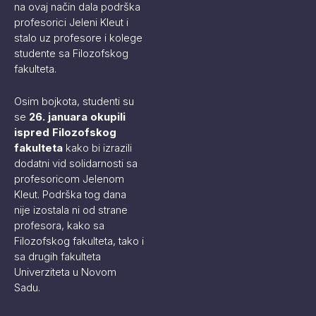
na ovaj način dala podrška
profesorici Jeleni Kleut i
stalo uz profesore i kolege
studente sa Filozofskog
fakulteta.
Osim bojkota, studenti su
se
26. januara okupili
ispred Filozofskog
fakulteta
kako bi izrazili
dodatni vid solidarnosti sa
profesoricom Jelenom
Kleut. Podrška tog dana
nije izostala ni od strane
profesora, kako sa
Filozofskog fakulteta, tako i
sa drugih fakulteta
Univerziteta u Novom
Sadu.