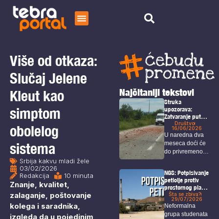
Početna
Čitaj
Više od otkaza:
O nama
Slučaj Jelene
Najčitaniji tekstovi
Kleut kao
Struka
simptom
upozorava:
Zatvaranje puta
Bor – Selište
Društvo
obolelog
16/06/2026
doneće gužve,
U naredna dva
duža putovanja i
sistema
meseca doći će
dodatno
do privremenog
opterećenje
Srbija kakvu mladi žele
alternativnih
zatvaranja
03/02/2026
pravaca
određenih...
NGS: Potpisivanje
Redakcija
10 minuta
peticije protiv
Znanje, kvalitet,
prostornog plana
zalaganje, poštovanje
i u Boru!
Šta se zbiva?
29/07/2026
kolega i saradnika,
Neformalna
grupa studenata
izgleda da u pojedinim