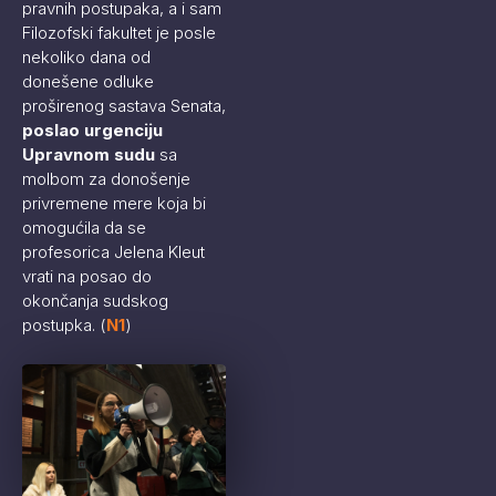
pravnih postupaka, a i sam
Filozofski fakultet je posle
nekoliko dana od
donešene odluke
proširenog sastava Senata,
poslao urgenciju
Upravnom sudu
sa
molbom za donošenje
privremene mere koja bi
omogućila da se
profesorica Jelena Kleut
vrati na posao do
okončanja sudskog
postupka. (
N1
)