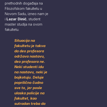
prethodnih događaja na
Filozofskom fakultetu u
Novom Sadu, izneo nam je
i
Lazar Dinić
, student
master studija na ovom
fakultetu.
Situacija na
fakultetu je takva
da deo profesora
održava nastavu,
deo profesora ne.
Neki studenti idu
na nastavu, neki je
bojkotuju. Deluje
poprilično čudno
sve to, jer posle
ulaska policije na
fakultet, kao
sutradan treba da