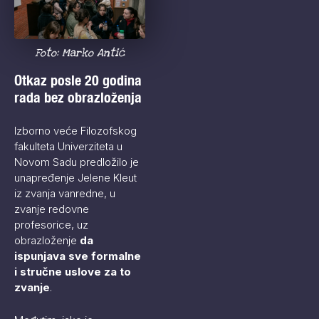
Foto: Marko Antić
Otkaz posle 20 godina
rada bez obrazloženja
Izborno veće Filozofskog
fakulteta Univerziteta u
Novom Sadu predložilo je
unapređenje Jelene Kleut
iz zvanja vanredne, u
zvanje redovne
profesorice, uz
obrazloženje
da
ispunjava sve formalne
i stručne uslove za to
zvanje
.