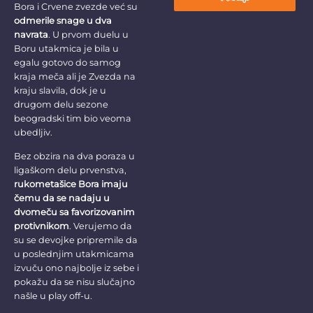
Bora i Crvene zvezde već su
odmerile snage u dva
navrata
. U prvom duelu u
Boru utakmica je bila u
egalu gotovo do samog
kraja meča ali je Zvezda na
kraju slavila, dok je u
drugom delu sezone
beogradski tim bio veoma
ubedljiv.
Bez obzira na dva poraza u
ligaškom delu prvenstva,
rukometašice Bora imaju
čemu da se nadaju u
dvomeču sa favorizovanim
protivnikom
. Verujemo da
su se devojke pripremile da
u poslednjim utakmicama
izvuču ono najbolje iz sebe i
pokažu da se nisu slučajno
našle u play off-u.