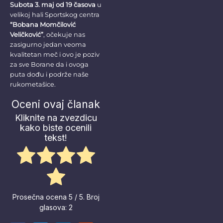
Subota 3. maj od 19 časova
u
velikoj hali Sportskog centra
“Bobana Momčilović
Veličković”
, očekuje nas
zasigurno jedan veoma
kvalitetan meč i ovo je poziv
za sve Borane da i ovoga
puta dođu i podrže naše
rukometašice.
Oceni ovaj članak
Kliknite na zvezdicu
kako biste ocenili
tekst!
Prosečna ocena
5
/ 5. Broj
glasova:
2