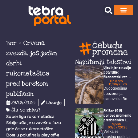
Bor – Crvena
zvezda, još jedan
Najčitaniji tekstovi
derbi
Ujedinjene nacije
rukometašica
potvrdile:
Ekonomski razvoj
u Borskom
Društvo
pred borskom
11/06/2026
okrugu nije
Dugogodišnja
usklađen sa
publikom
upozorenja
zaštitom ljudskih
stanovnika Bora,
prava i životne
29/04/2025
Lazinjo
sredine
Krivelja i okolnih
Šta se zbiva?
sela o
FK Bor 1919
posledicama...
ponovo promenio
Super liga rukometašica
predsednika i
Srbije ušla je u završnu fazu
rukovodstvo
Sport
03/07/2026
gde će se rukometašice
kluba
Velika se
Bora u polufinalu play off-a
prašina podigla