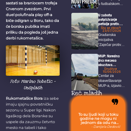
sastati sa braniocem trofeja
u fudbalskom
Crvenom zvezdom. Prvi
svetu nakon što
je...
duel polufinala play off-a
U subotu
potpisivanje
biće odigran u Boru, tako da
peticije protiv
će borska publika imati
potencijalnog
Šta se zbiva?
23/07/2026
priliku da pogleda još jedna
štetnog
Građanska
rudarenja
derbi rukometašica.
inicijativa
nadomak
“Zaječar protiv
Zaječara
rudnika, ne
želim da se
MUP: Naredna
selim”...
dva meseca
obustava
saobraćaja na
Društvo
15/06/2026
deonici Bor –
Centar za
Selište
Foto: Marino Bobetic –
obaveštavanje
MUP-a, izjavio je
Unsplash
da zbog radova
Reč mladih
na...
Rukometašice Bora
iza sebe
imaju sjajnu povratničku
sezonu u Super ligi. Nakon
To su ljudi koji u toku
ligaškog dela Boranke su
godine ne mogu ni
uspele da zauzmu četvrto
jednom da odu na
more, jer moraju da
- Danijela Dedović
mesto na tabeli i tako
budu uvek sa svojom