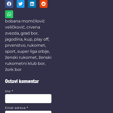
bobana momčilović
veličković
,
crvena
zvezda
,
grad bor
,
jagodina
,
kup
,
play off
,
prvenstvo
,
rukomet
,
sport
,
super liga srbije
,
ženski rukomet
,
ženski
rukometni klub bor
,
žork bor
Ostavi komentar
Ime
*
Email adresa
*