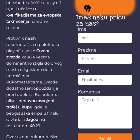
obezbede učešće u play off-
stokom.
u, ali i učešće
u
kvalifikacijama za evropska
Imaš neku priču
takmičenja
naredne
za nas?
sezone.
Ime
Protivnik naših
rukometašica u polufinalu
Prezime
play off-a jeste
Crvena
zvezda
koja je veoma
dominantno stigla do prvog
mesta u ligaškom delu
Email
takmičenja.
Rukometašicama Zvezde
dodatno samopouzdanje
Komentar
pred duele sa Borankama
uliva i
nedavno osvojeni
trofej u kupu
, gde je
beogradska ekipa u finalu
savladala
Jagodinu
rezultatom 40:29.
Ove sezone rukometašice
Pošalji