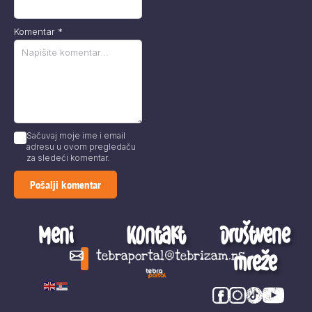
Komentar
*
Sačuvaj moje ime i email
adresu u ovom pregledaču
za sledeći komentar.
Meni
Kontakt
Društvene
mreže
tebraportal@tebrizam.rs
Digitalni svet
Glas mladih
Zapazi ovo
Šta se zbiva?