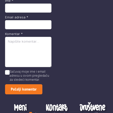
Ime
*
Email adresa
*
Komentar
*
Sačuvaj moje ime i email
adresu u ovom pregledaču
za sledeći komentar.
Meni
Kontakt
Društvene