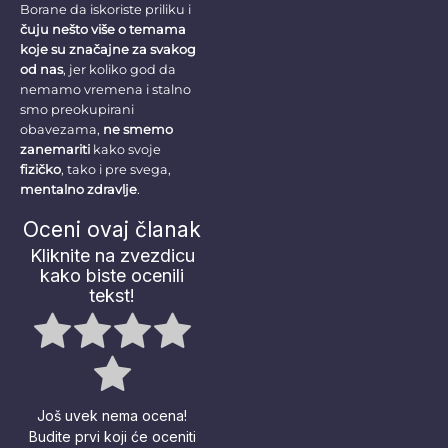
Borane da iskoriste priliku i
čuju nešto više o temama
koje su značajne za svakog
od nas
, jer koliko god da
nemamo vremena i stalno
smo preokupirani
obavezama,
ne smemo
zanemariti
kako svoje
fizičko
, tako i pre svega,
mentalno zdravlje
.
Oceni ovaj članak
Kliknite na zvezdicu
kako biste ocenili
tekst!
Još uvek nema ocena!
Budite prvi koji će oceniti