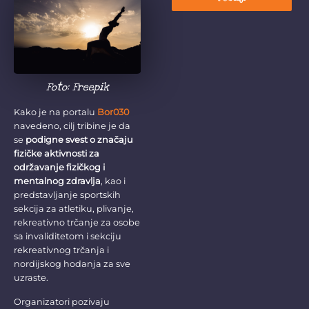
Foto: Freepik
Kako je na portalu
Bor030
navedeno, cilj tribine je da
se
podigne svest o značaju
fizičke aktivnosti za
održavanje fizičkog i
mentalnog zdravlja
, kao i
predstavljanje sportskih
sekcija za atletiku, plivanje,
rekreativno trčanje za osobe
sa invaliditetom i sekciju
rekreativnog trčanja i
nordijskog hodanja za sve
uzraste.
Organizatori pozivaju