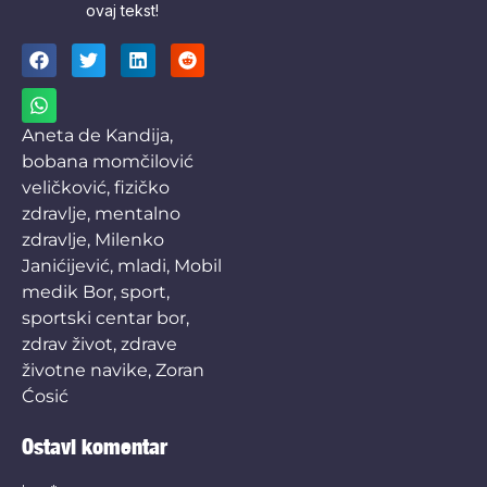
ovaj tekst!
Aneta de Kandija
,
bobana momčilović
veličković
,
fizičko
zdravlje
,
mentalno
zdravlje
,
Milenko
Janićijević
,
mladi
,
Mobil
medik Bor
,
sport
,
sportski centar bor
,
zdrav život
,
zdrave
životne navike
,
Zoran
Ćosić
Ostavi komentar