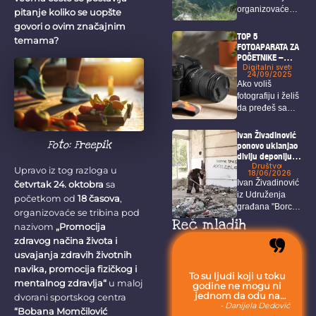
organizovaće
pitanje koliko se uopšte
sabor pod
govori o ovim značajnim
sloganom “Da
TOP 5
temama?
vratimo...
FOTOAPARATA ZA
POČETNIKE –
vodič
Digitalni svet
24/09/2025
Ako voliš
fotografiju i želiš
da pređeš sa
mobilnog
telefona...
Ivan Živadinović
Foto: Freepik
ponovo uklanjao
divlju deponiju
koja ugrožava i
Društvo
Upravo iz tog razloga u
18/06/2026
zdravlje i
Ivan Živadinović
četvrtak 24. oktobra
sa
bezbednost
iz Udruženja
građana Bora
početkom od
18 časova
,
građana "Borci
organizovaće se tribina pod
za Bor“ ponovo
Reč mladih
nazivom
„Promocija
je...
zdravog načina života i
usvajanja zdravih životnih
navika, promocija fizičkog i
To su ljudi koji u toku
mentalnog zdravlja“
u maloj
godine ne mogu ni
jednom da odu na
dvorani sportskog centra
more, jer moraju da
- Danijela Dedović
“Bobana Momčilović
budu uvek sa svojom