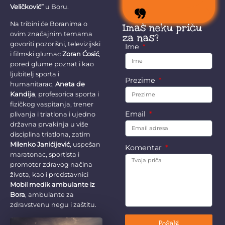
stokom.
Veličković”
u Boru.
Na tribini će Boranima o
Imaš neku priču
ovim značajnim temama
za nas?
govoriti pozorišni, televizijski
Ime
i filmski glumac
Zoran Ćosić
,
pored glume poznat i kao
ljubitelj sporta i
Prezime
humanitarac,
Aneta de
Kandija
, profesorica sporta i
fizičkog vaspitanja, trener
Email
plivanja i triatlona i ujedno
državna prvakinja u više
disciplina triatlona, zatim
Milenko Janićijević
, uspešan
Komentar
maratonac, sportista i
promoter zdravog načina
života, kao i predstavnici
Mobil medik ambulante iz
Bora
, ambulante za
zdravstvenu negu i zaštitu.
Pošalji