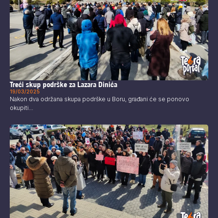
Treći skup podrške za Lazara Dinića
19/03/2025
Nakon dva održana skupa podrške u Boru, građani će se ponovo
okupiti...