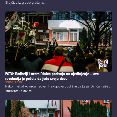
Stojčiću iz grupe građana...
FOTO: Roditelji Lazara Dinića pozivaju na ujedinjenje – ova
revolucija je počela da jede svoju decu
23/03/2025
Nakon nekoliko organizovanih skupova podrške za Lazar Dinića, našeg
studenta i aktivistu...