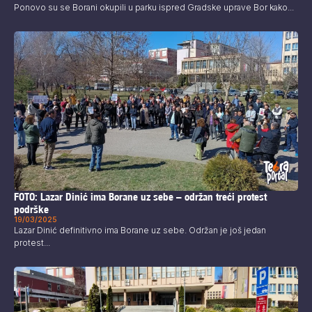
Ponovo su se Borani okupili u parku ispred Gradske uprave Bor kako...
FOTO: Lazar Dinić ima Borane uz sebe – održan treći protest
podrške
19/03/2025
Lazar Dinić definitivno ima Borane uz sebe. Održan je još jedan
protest...