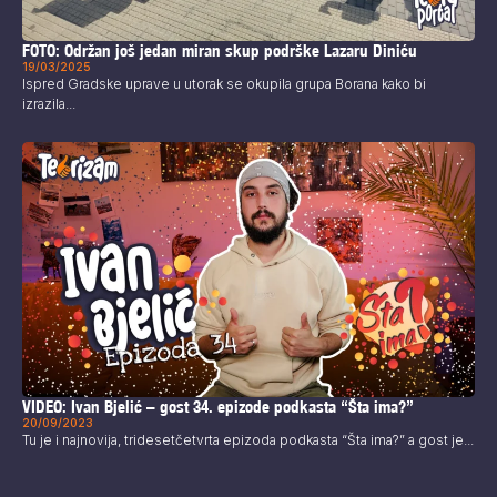
FOTO: Održan još jedan miran skup podrške Lazaru Diniću
19/03/2025
Ispred Gradske uprave u utorak se okupila grupa Borana kako bi
izrazila...
VIDEO: Ivan Bjelić – gost 34. epizode podkasta “Šta ima?”
20/09/2023
Tu je i najnovija, tridesetčetvrta epizoda podkasta “Šta ima?” a gost je...