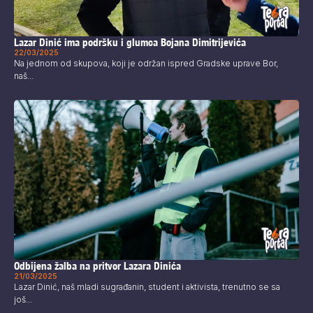
Lazar Dinić ima podršku i glumca Bojana Dimitrijevića
22/03/2025
Na jednom od skupova, koji je održan ispred Gradske uprave Bor,
naš...
Odbijena žalba na pritvor Lazara Dinića
21/03/2025
Lazar Dinić, naš mladi sugrađanin, student i aktivista, trenutno se sa
još...