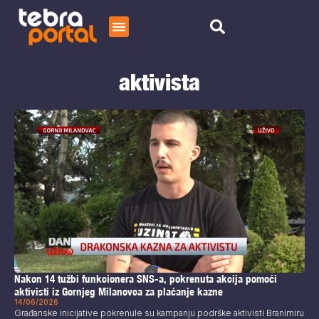
Početna
aktivista
Čitaj
O nama
Nakon 14 tužbi funkcionera SNS-a, pokrenuta akcija pomoći
aktivisti iz Gornjeg Milanovca za plaćanje kazne
14/06/2026
Građanske inicijative pokrenule su kampanju podrške aktivisti Branimiru