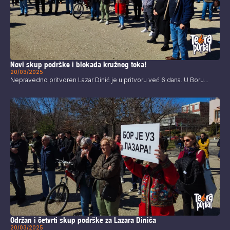
Novi skup podrške i blokada kružnog toka!
20/03/2025
Nepravedno pritvoren Lazar Dinić je u pritvoru već 6 dana. U Boru...
Održan i četvrti skup podrške za Lazara Dinića
20/03/2025