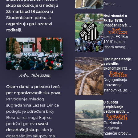
članica
skup se očekuje u nedelju
Radničke partije,
23.marta od 18 časova u
Irena Živković,
Novi skandal u
Studentskom parku, a
na društvenim...
FK Bor 1919:
organizuju ga Lazarevi
Uhapšeni bivši
predsednik,
Sport
roditelji.
17/07/2026
sekretar i igrači
Iako je FK “Bor
1919” nakon
izbora novog
predsednika i...
Ujedinjene nacije
potvrdile:
Ekonomski razvoj
u Borskom
Društvo
Foto: Tebrizam
11/06/2026
okrugu nije
Dugogodišnja
usklađen sa
upozorenja
zaštitom ljudskih
Osam dana u pritvoru i već
stanovnika Bora,
prava i životne
pet organizovanih skupova
.
sredine
Krivelja i okolnih
Privođenje mladog
sela o
U subotu
sugrađanina Lazara Dinića
posledicama...
potpisivanje
peticije protiv
podiglo je određeni broj
potencijalnog
Šta se zbiva?
Borana na noge koji su
23/07/2026
štetnog
Građanska
podržali gotovo
svaki
rudarenja
inicijativa
nadomak
dosadašnji skup.
Iako je
“Zaječar protiv
Zaječara
dosadašnjim skupovima