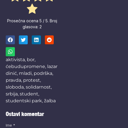
Prosečna ocena
5
/ 5. Broj
glasova:
2
aktivista
,
bor
,
ćebudupromene
,
lazar
dinić
,
mladi
,
podrška
,
pravda
,
protest
,
sloboda
,
solidarnost
,
srbija
,
student
,
studentski park
,
žalba
Ostavi komentar
Ime
*