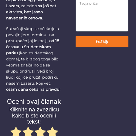
Lazara
, zajedno
sa još pet
aktivista
,
bez jasno
navedenih osnova
.
Sutrašnji skup se očekuje u
povoljnijem terminu i na
pristupačnijoj lokaciji,
od 18
Pošalji
časova u Studentskom
parku
(kod studentskog
doma), te bi zbog toga bilo
veoma značajno da se
skupu pridruži i veći broj
ljudi koji će pružiti podršku
našem Lazaru, koji već
osam dana čeka na pravdu
!
Oceni ovaj članak
Kliknite na zvezdicu
kako biste ocenili
tekst!