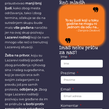
rudnika, ne
Reč mladih
prisustvovao
manji broj
želim da se
ljudi
, kako zbog mesta
selim”...
održavanja, tako i zbog
termina, očekuje se da na
To su ljudi koji u toku
sutrašnjem skupu bude
godine ne mogu ni
jednom da odu na
malo
više građana
naročito
more, jer moraju da
- Danijela Dedović
jer na ovaj skup pozivaju
budu uvek sa svojom
stokom.
Lazarevi roditelji
koji će nam
mnogo više reći o trenutnoj
Imaš neku priču
Lazarevoj situaciji.
za nas?
Žalba na pritvor
, koju su
Ime
Lazarevi roditelji podneli
zbog privođenja njihovog
sina i našeg sugrađanina,
Prezime
koji je osvojio srca svih
svojim zalaganjem za
pravdu još pre samih
Email
protesta,
odbijena je
. Zbog
toga Lazarevi roditelji
pozivaju sve građane da im
se pridruže
u borbi protiv
Komentar
nepravednog privođenja