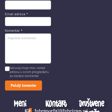
Email adresa
*
Komentar
*
Sačuvaj moje ime i email
adresu u ovom pregledaču
za sledeći komentar.
Meni
Kontakt
Društvene
tebraportal@tebrizam.rs