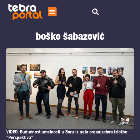
Početna
boško šabazović
Čitaj
O nama
VIDEO: Budućnost umetnosti u Boru iz ugla organizatora izložbe
“Perspektiva”