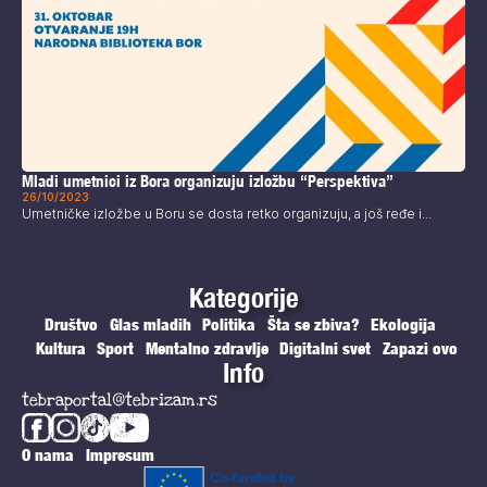
Mladi umetnici iz Bora organizuju izložbu “Perspektiva”
26/10/2023
Umetničke izložbe u Boru se dosta retko organizuju, a još ređe i...
Kategorije
Društvo
Glas mladih
Politika
Šta se zbiva?
Ekologija
Kultura
Sport
Mentalno zdravlje
Digitalni svet
Zapazi ovo
Info
tebraportal@tebrizam.rs
O nama
Impresum