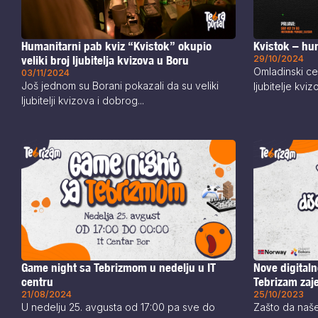
Humanitarni pab kviz “Kvistok” okupio
Kvistok – hu
veliki broj ljubitelja kvizova u Boru
29/10/2024
Omladinski ce
03/11/2024
Još jednom su Borani pokazali da su veliki
ljubitelje kviz
ljubitelji kvizova i dobrog...
Game night sa Tebrizmom u nedelju u IT
Nove digital
centru
Tebrizam zaje
21/08/2024
25/10/2023
U nedelju 25. avgusta od 17:00 pa sve do
Zašto da naš