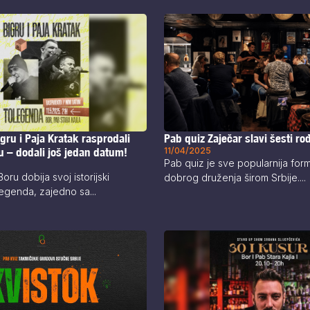
gru i Paja Kratak rasprodali
Pab quiz Zaječar slavi šesti r
u – dodali još jedan datum!
11/04/2025
Pab quiz je sve popularnija form
ru dobija svoj istorijski
dobrog druženja širom Srbije....
legenda, zajedno sa...