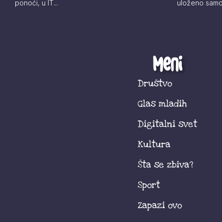
ponoći, u IT...
uloženo samo 
Meni
Društvo
Glas mladih
Digitalni svet
Kultura
Šta se zbiva?
Sport
Zapazi ovo