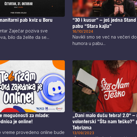
“30 i kusur” – još jedna Stand
manitarni pab kviz u Boru
pabu “Stara kajla”
ntar Zaječar poziva sve
16/10/2024
Navikli smo se već na večeri d
ova, bilo da želite da se...
humora u pabu...
ne mogućnosti za mlade:
„Dani malo dušu tebra! 2.0“ – 
dnica je online!
volonterski “Šta nam teško?” 
Tebrizma
e vreme provedeno online bude
13/09/2023