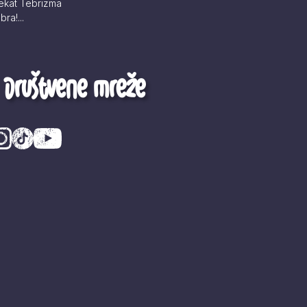
jekat Tebrizma
ra!...
Društvene mreže