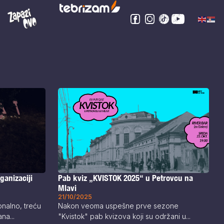
ganizaciji
Pab kviz „KVISTOK 2025“ u Petrovcu na
Mlavi
21/10/2025
onalno, treću
Nakon veoma uspešne prve sezone
na...
"Kvistok" pab kvizova koji su održani u...