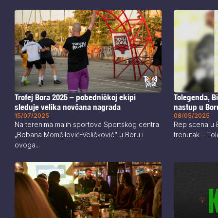
Trofej Bora 2025 – pobedničkoj ekipi
Tolegenda, Bi
sleduje velika novčana nagrada
nastup u Bor
15/07/2025
08/05/2025
Na terenima malih sportova Sportskog centra
Rep scena u Bo
„Bobana Momčilović-Veličković“ u Boru i
trenutak – To
ovoga...