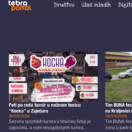
Društvo
Glas mladih
Digit
Tim BUNA fes
Peti po redu turnir u nožnom tenisu
na Kraljevici
“Kocka” u Zaječaru
28/04/2026
18/06/2026
Tim BUNA fest
Sezona sportskih turnira u Istočnoj Srbiji je
zonu u park-šu
započela, a osim mnogobrojnih turnira...