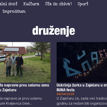
alni svet
Kultura
Šta se zbiva?
Sport
Impressum
druženje
ta napravio prvu solarnu zonu
Uskršnja žurka u Zaječaru u or
 u Zaječaru
BUNA festa
08/04/2026
a napravio je prvu solarnu
U Zaječaru će, sada već tradici
mi Kraljevica čime...
godinu za redom biti organizova