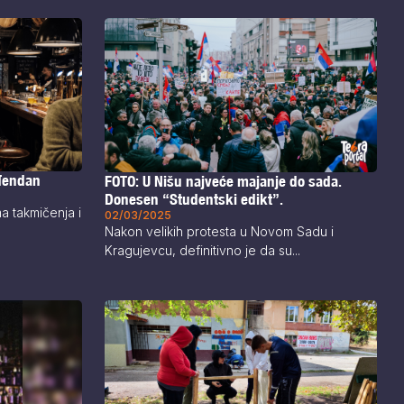
ođendan
FOTO: U Nišu najveće majanje do sada.
Donesen “Studentski edikt”.
a takmičenja i
02/03/2025
Nakon velikih protesta u Novom Sadu i
Kragujevcu, definitivno je da su...