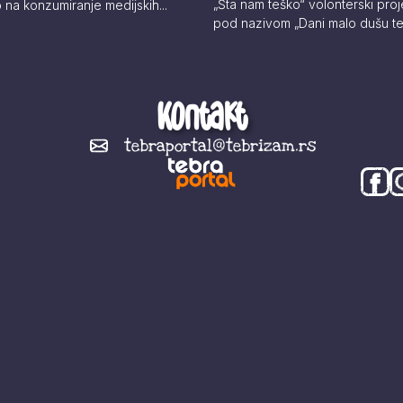
„Šta nam teško“ volonterski pro
na konzumiranje medijskih...
pod nazivom „Dani malo dušu teb
Kontakt
tebraportal@tebrizam.rs