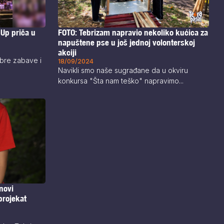
 Up priča u
FOTO: Tebrizam napravio nekoliko kućica za
napuštene pse u još jednoj volonterskoj
akciji
obre zabave i
18/09/2024
Navikli smo naše sugrađane da u okviru
konkursa "Šta nam teško" napravimo...
novi
projekat