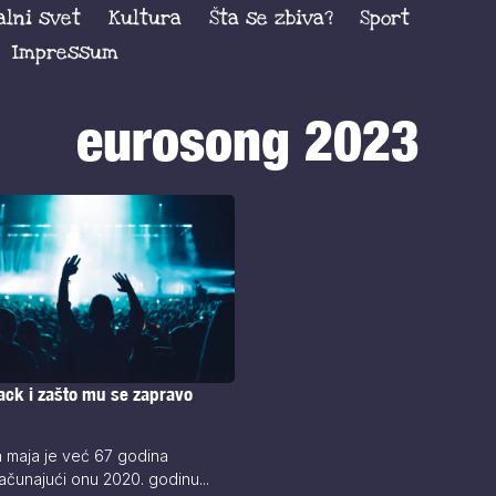
alni svet
Kultura
Šta se zbiva?
Sport
Impressum
eurosong 2023
ack i zašto mu se zapravo
?
 maja je već 67 godina
čunajući onu 2020. godinu...