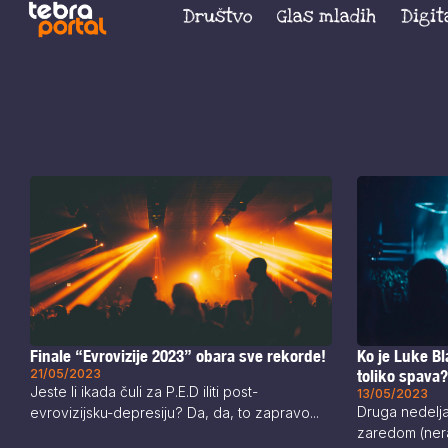
Društvo
Glas mladih
Digit
Finale “Evrovizije 2023” obara sve rekorde!
Ko je Luke Bl
21/05/2023
toliko spava
Jeste li ikada čuli za P.E.D iliti post-
13/05/2023
Druga nedelja
evrovizijsku-depresiju? Da, da, to zapravo...
zaredom (nera