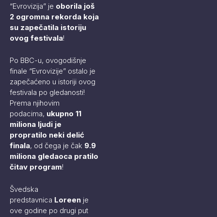
“Evrovizija” je
oborila još
2 ogromna rekorda koja
su zapečatila istoriju
ovog festivala
!
Po BBC-u, ovogodišnje
finale “Evrovizije” ostalo je
zapečaćeno u istoriji ovog
festivala po gledanosti!
Prema njihovim
podacima,
ukupno 11
miliona ljudi je
propratilo neki delić
finala
, od čega je čak
9.9
miliona gledaoca pratilo
čitav program
!
Švedska
predstavnica
Loreen
je
ove godine po drugi put