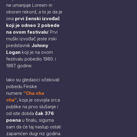
ne umanjuje Loreen-in
oboren rekord, a to je da je
ona
prvi ženski izvođač
koji je odneo 2 pobede
na ovom festivalu
! Prvi
muški izvođač jeste irski
predstavnik
Johnny
Logan
koji je na ovom
festivalu pobedio 1980. i
1987. godine.
Iako su gledaoci očekivali
pobedu Finske
numere
“
Cha cha
cha
”
, koja je osvojila srca
publike na prvo slušanje i
od iste dobila
čak 376
poena
u finalu, sigurna
sam da će taj nastup ostati
zapamćen dugi niz godina.