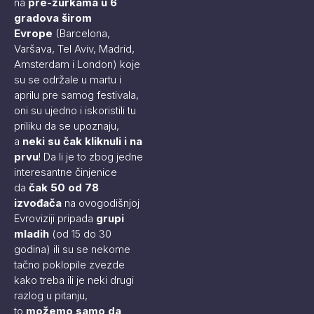
na
pre-žurkama u 6
gradova širom
Evrope
(Barcelona,
Varšava, Tel Aviv, Madrid,
Amsterdam i London) koje
su se održale u martu i
aprilu pre samog festivala,
oni su ujedno i iskoristili tu
priliku da se upoznaju,
a
neki su čak kliknuli i na
prvu
! Da li je to zbog jedne
interesantne činjenice
da
čak 50 od 78
izvođača
na ovogodišnjoj
Evroviziji pripada
grupi
mladih
(od 15 do 30
godina) ili su se nekome
tačno poklopile zvezde
kako treba ili je neki drugi
razlog u pitanju,
to
možemo samo da