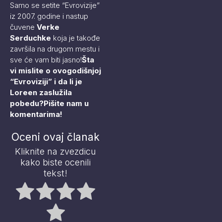
Samo se setite “Evrovizije”
iz 2007. godine i nastup
čuvene
Verke
Serduchke
koja je takođe
završila na drugom mestu i
sve će vam biti jasno!
Šta
vi mislite o ovogodišnjoj
“Evroviziji” i da li je
Loreen zaslužila
pobedu?Pišite nam u
komentarima!
Oceni ovaj članak
Kliknite na zvezdicu
kako biste ocenili
tekst!