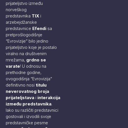
prijateljstvo između
norveškog
predstavnika
TIX
i
arzebejdžanske
predstavnice
Efendi
sa
pretprošlogodišnje
“Evrovizije” bilo jedino
prijateljstvo koje je postalo
viralno na društvenim
mrežama,
grdno se
varate
! U odnosu na
prethodne godine,
ovogodišnja “Evrovizija”
definitivno nosi
titulu
neverovatnog broja
prijateljstava
i
interakcija
između predstavnika
.
Iako su različiti predstavnici
gostovali i izvodili svoje
predstavničke pesme