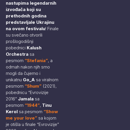
nastupima legendarnih
izvođača koji su
prethodnih godina
predstavljale Ukrajinu
na ovom festivalu
! Finale
su svečano otvorili
prošlogodišnji
pobednici
Kalush
Orchestra
sa
pesmom
“
Stefania
”
, a
odmah nakon njih smo
mogli da čujemo i
unikatnu
Go_A
sa viralnom
pesmom
“
Shum
”
(2021),
pobednicu “Evrovizije
2016”
Jamala
sa
pesmom
“
1944
”
,
Tinu
Kerol
sa pesmom
“
Show
me your love
”
sa kojom
je otišla u finale “Evrovizije”