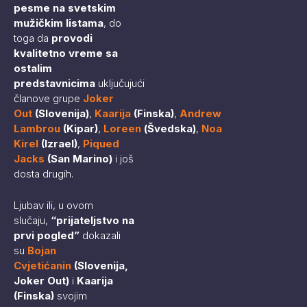
pesme na svetskim
mužičkim listama
, do
toga da
provodi
kvalitetno vreme sa
ostalim
predstavnicima
uključujući
članove grupe
Joker
Out
(Slovenija)
,
Kaarija
(Finska)
,
Andrew
Lambrou
(Kipar)
,
Loreen
(Švedska)
,
Noa
Kirel
(Izrael)
,
Piqued
Jacks
(San Marino)
i još
dosta drugih.
Ljubav ili, u ovom
slučaju,
“prijateljstvo na
prvi pogled”
dokazali
su
Bojan
Cvjetićanin
(Slovenija,
Joker Out)
i
Kaarija
(Finska)
svojim