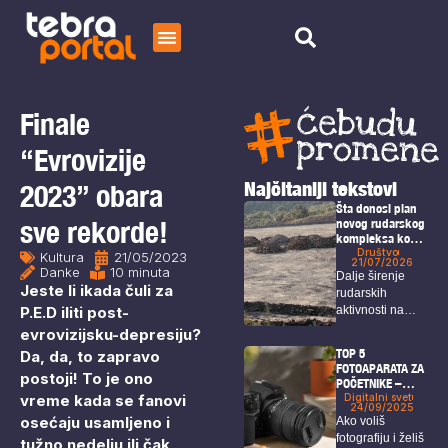
Početna
Čitaj
Finale
O nama
“Evrovizije
Najčitaniji tekstovi
2023” obara
Šta donosi plan
sve rekorde!
novog rudarskog
kompleksa kod
Bora i Zaječara?
Društvo
Kultura
21/05/2023
21/07/2026
Danke
10 minuta
Dalje širenje
Jeste li ikada čuli za
rudarskih
P.E.D iliti post-
aktivnosti na
području Bora i
evrovizijsku-depresiju?
Zaječara
TOP 5
Da, da, to zapravo
intenzivno...
FOTOAPARATA ZA
postoji! To je ono
POČETNIKE –
vreme kada se fanovi
vodič
Digitalni svet
24/09/2025
osećaju usamljeno i
Ako voliš
fotografiju i želiš
tužno nedelju ili čak