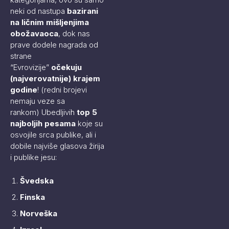
neki od nastupa
bazirani
na ličnim mišljenjima
obožavaoca
, dok nas
prave dodele nagrada od
strane
“Evrovizije”
očekuju
(najverovatnije) krajem
godine
! (redni brojevi
nemaju veze sa
rankom) Ubedljivih
top 5
najboljih pesama
koje su
osvojile srca publike, ali i
dobile najviše glasova žirija
i publike jesu:
Švedska
Finska
Norveška