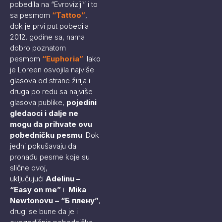
pobedila na “Evroviziji” i to
sa pesmom
“
Tattoo
”
,
dok je prvi put pobedila
2012. godine sa, nama
dobro poznatom
pesmom
“
Euphoria
”
. Iako
je Loreen osvojila najviše
glasova od strane žirija i
druga po redu sa najviše
glasova publike,
pojedini
gledaoci i dalje ne
mogu da prihvate ovu
pobedničku pesmu
! Dok
jedni pokušavaju da
pronađu pesme koje su
slične ovoj,
uključujući
Adelinu –
“Easy on me”
i
Mika
Newtonovu – “Б плену”
,
drugi se bune da je i