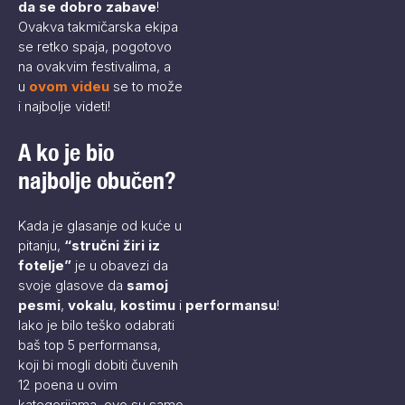
da se dobro zabave
!
Ovakva takmičarska ekipa
se retko spaja, pogotovo
na ovakvim festivalima, a
u
ovom videu
se to može
i najbolje videti!
A ko je bio
najbolje obučen?
Kada je glasanje od kuće u
pitanju,
“stručni žiri iz
fotelje”
je u obavezi da
svoje glasove da
samoj
pesmi
,
vokalu
,
kostimu
i
performansu
!
Iako je bilo teško odabrati
baš top 5 performansa,
koji bi mogli dobiti čuvenih
12 poena u ovim
kategorijama, ovo su samo