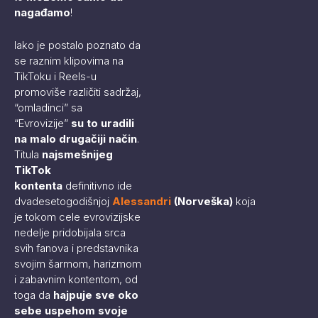
nagađamo
!
Iako je postalo poznato da
se raznim klipovima na
TikToku i Reels-u
promoviše različiti sadržaj,
“omladinci” sa
“Evrovizije”
su to uradili
na malo drugačiji način
.
Titula
najsmešnijeg
TikTok
kontenta
definitivno ide
dvadesetogodišnjoj
Alessandri
(Norveška)
koja
je tokom cele evrovizijske
nedelje pridobijala srca
svih fanova i predstavnika
svojim šarmom, harizmom
i zabavnim kontentom, od
toga da
hajpuje sve oko
sebe uspehom svoje