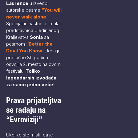
Laurence
u izvedbi
autorske pesme
“
You will
never walk alone
”
.
Specijalan nastup je imala i
predstavnica Ujedinjenog
Kraljevstva
Sonia
sa
pesmom
“
Better the
Devil You Know
”
, koja je
pre tačno 30 godina
osvojila 2. mesto na ovom
festivalu!
Toliko
legendarnih izvođača
za samo jedno veče
!
Prava prijateljtva
se rađaju na
“Evroviziji”
Ukoliko ste mislili da je