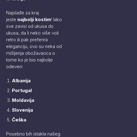
Najslađe za kraj
jeste
najbolji kostim
! Iako
sve zavisi od ukusa do
ukusa, da li neko više voli
retro ili pak preferira
eleganciju, ovo su neka od
mišljenja obožavaoca o
tome ko je bio najbolje
odeven:
Albanija
Portugal
Moldavija
Slovenija
Češka
Posebno bih istakla našeg