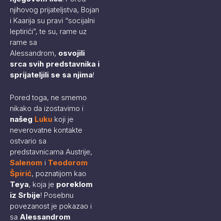
njihovog prijateljstva, Bojan
i Kaarija su pravi “socijalni
leptirići”, te su, rame uz
rame sa
Alessandrom,
osvojili
srca svih predstavnika i
sprijateljili se sa njima
!
Pored toga, ne smemo
nikako da izostavimo i
našeg
Luku
koji je
neverovatne kontakte
ostvario sa
predstavnicama Austrije,
Salenom
i
Teodorom
Špirić
, poznatijom kao
Teya
, koja je
poreklom
iz Srbije
! Posebnu
povezanost je pokazao i
sa
Alessandrom