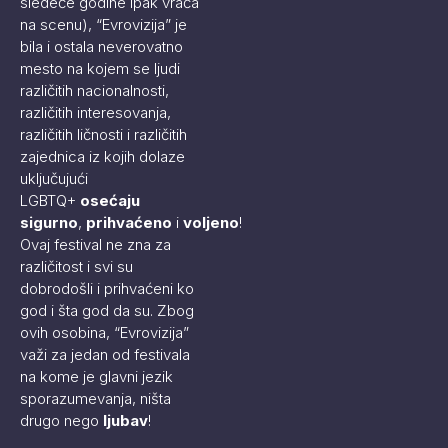
sledeće godine ipak vraća
na scenu), “Evrovizija” je
bila i ostala neverovatno
mesto na kojem se ljudi
različitih nacionalnosti,
različitih interesovanja,
različitih ličnosti i različitih
zajednica iz kojih dolaze
uključujući
LGBTQ+
osećaju
sigurno
,
prihvaćeno
i
voljeno
!
Ovaj festival ne zna za
različitost i svi su
dobrodošli i prihvaćeni ko
god i šta god da su. Zbog
ovih osobina, “Evrovizija”
važi za jedan od festivala
na kome je glavni jezik
sporazumevanja, ništa
drugo nego
ljubav
!