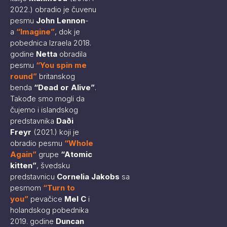
2022.) obradio je čuvenu
pesmu
John Lennon
-
a
“
Imagine
”
, dok je
pobednica Izraela 2018.
godine
Netta
obradila
pesmu
“
You spin me
round
”
britanskog
benda
“Dead or Alive”
.
Takođe smo mogli da
čujemo i islandskog
predstavnika
Daði
Freyr
(2021.) koji je
obradio pesmu
“
Whole
Again
”
grupe
“Atomic
kitten”
, švedsku
predstavnicu
Cornelia
Jakobs
sa
pesmom
“
Turn to
you
”
pevačice
Mel C
i
holandskog pobednika
2019. godine
Duncan