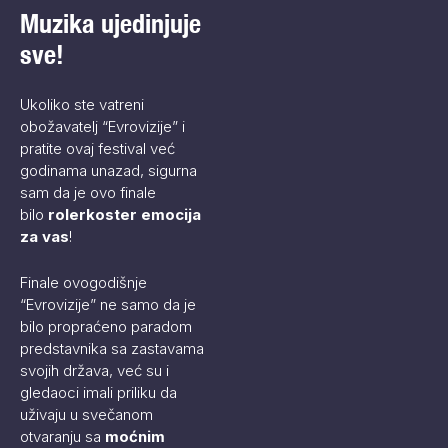
Muzika ujedinjuje
sve!
Ukoliko ste vatreni
obožavatelj “Evrovizije” i
pratite ovaj festival već
godinama unazad, sigurna
sam da je ovo finale
bilo
rolerkoster emocija
za vas
!
Finale ovogodišnje
“Evrovizije” ne samo da je
bilo propraćeno paradom
predstavnika sa zastavama
svojih država, već su i
gledaoci imali priliku da
uživaju u svečanom
otvaranju sa
moćnim