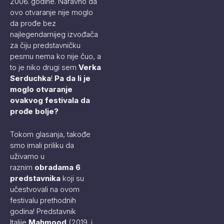
2006. godine. Naravno da
ovo otvaranje nije moglo
da prođe bez
najlegendarnijeg izvođača
za čiju predstavničku
pesmu nema ko nije čuo, a
to je niko drugi sem
Verka
Serduchka
!
Pa da li je
moglo otvaranje
ovakvog festivala da
prođe bolje?
Tokom glasanja, takođe
smo imali priliku da
uživamo u
raznim
obradama 6
predstavnika
koji su
učestvovali na ovom
festivalu prethodnih
godina! Predstavnik
Italije
Mahmood
(2019. i