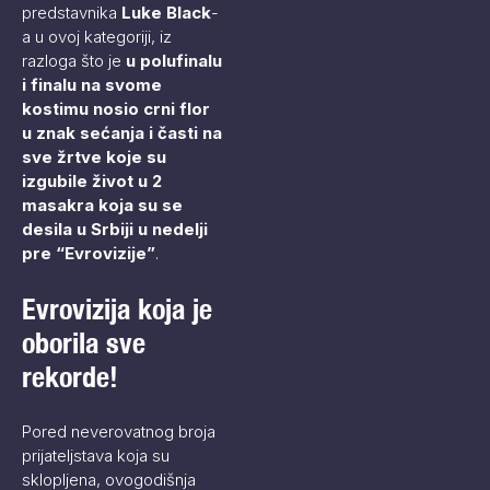
predstavnika
Luke Black
-
a u ovoj kategoriji, iz
razloga što je
u polufinalu
i finalu na svome
kostimu nosio crni flor
u znak sećanja i časti na
sve žrtve koje su
izgubile život u 2
masakra koja su se
desila u Srbiji u nedelji
pre “Evrovizije”
.
Evrovizija koja je
oborila sve
rekorde!
Pored neverovatnog broja
prijateljstava koja su
sklopljena, ovogodišnja