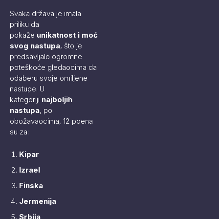
Svaka država je imala
priliku da
pokaže
unikatnost i moć
svog nastupa
, što je
predsavljalo ogromne
poteškoće gledaocima da
odaberu svoje omiljene
nastupe. U
kategoriji
najboljih
nastupa
, po
obožavaocima, 12 poena
su za:
Kipar
Izrael
Finska
Jermenija
Srbija