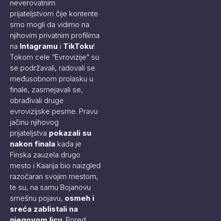
neverovatnim
prijateljstvom čije kontente
smo mogli da vidimo na
njihovim privatnim profilima
na
Intagramu
i
TikToku
!
Tokom cele “Evrovizije” su
se podržavali, radovali se
međusobnom prolasku u
finale, zasmejavali se,
obrađivali druge
evrovizijske pesme. Pravu
jačinu njihovog
prijateljstva
pokazali su
nakon finala
kada je
Finska zauzela drugo
mesto i Kaarija bio naizgled
razočaran svojim mestom,
te su, na samu Bojanovu
smešnu pojavu,
osmeh i
sreća zablistali na
njegovom licu
. Pored