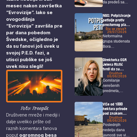
da pređeš sa
mesec nakon završetka
mobilnog
“Evrovizije”. Iako se
telefona...
NGS: Potpisivanje
ovogodišnja
peticije protiv
prostornog plana
“Evrovizija” završila pre
i u Boru!
Šta se zbiva?
par dana pobedom
29/07/2026
Neformalna
Švedske, očigledno je
grupa studenata
da su fanovi još uvek u
Bora
svojoj P.E.D. fazi, a
organizovaće u
petak akciju pod
utisci publike se još
Direktorka CSR
nazivom...
Jelena Ristić
uvek nisu slegli!
tvrdi da su
navodi o čekanju
Društvo
06/06/2026
rešenja za isplatu
Gomilanje
neistiniti –
nerešenih
Održan protest
predmeta,
ispred CSR
višemesečno
kašnjenje isplata
Više od 1000
za porodilje,
Foto: Freepik
hektara prirode
onkološke
pod znakom
Društvene mreže i mediji i
bolesnike...
pitanja: U planu
Društvo
08/06/2026
dalje uveliko pršte od
je izgradnja
Poslednjih
velikog
raznih komentara fanova
nedelju dana
rudarskog
poput
ogromnog besa
javnosti sve više
kompleksa u