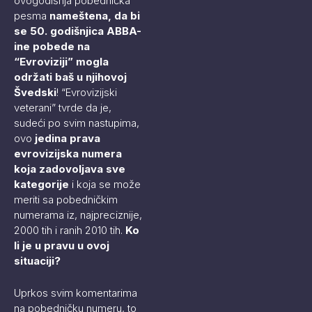
ovogodišnja pobednička
pesma
nameštena, da bi
se 50. godišnjica ABBA-
ine pobede na
“Evroviziji” mogla
održati baš u njihovoj
Švedski
! “Evrovizijski
veterani” tvrde da je,
sudeći po svim nastupima,
ovo
jedina prava
evrovizijska numera
koja zadovoljava sve
kategorije
i koja se može
meriti sa pobedničkim
numerama iz, najpreciznije,
2000 tih i ranih 2010 tih.
Ko
li je u pravu u ovoj
situaciji?
Uprkos svim komentarima
na pobedničku numeru, to