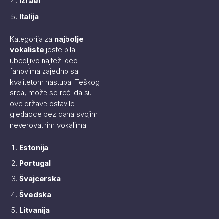
Izrael
Italija
Kategorija za
najbolje
vokaliste
jeste bila
ubedljivo najteži deo
fanovima zajedno sa
kvalitetom nastupa. Teškog
srca, može se reći da su
ove države ostavile
gledaoce bez daha svojim
neverovatnim vokalima:
Estonija
Portugal
Švajcerska
Švedska
Litvanija