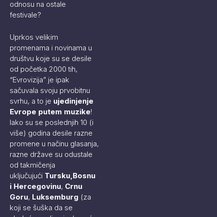
odnosu na ostale
festivale?
Uprkos velikim
promenama i novinama u
društvu koje su se desile
od početka 2000 tih,
“Evrovizija” je ipak
sačuvala svoju prvobitnu
svrhu, a to je
ujedinjenje
Evrope putem muzike
!
Iako su se poslednjih 10 (i
više) godina desile razne
promene u načinu glasanja,
razne države su odustale
od takmičenja
uključujući
Tursku,Bosnu
i Hercegovinu
,
Crnu
Goru
,
Luksemburg
(za
koji se šuška da se