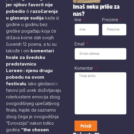
blizini Zaječara
privlače pažnju
jer njihov favorit nije
Imaš neku priču za
istražni radovi...
pobedio
ili
razočarenja
nas?
u glasanje sudija
kada iz
Ime
Prezime
godine u godinu bez
greške pogađaju koja će
država kome dati svojih
Email
čuvenih 12 poena, a tu su
takođe i oni
komentari
hvale za švedsku
predstavnicu
Komentar
Loreen
i
njenu drugu
pobedu na ovom
festivalu
. Iako gledaoci i
fanovi još uvek doživljavaju
rolerkostere emocija zbog
ovogodišnjeg upečatljivog
finala, hajde da saznamo
zbog čega je ovogodišnja
“Evrovizija” nakon toliko
Pošalji
godina
“the chosen