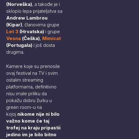
(Norveška)
, a takođe je i
sklopio lepa prijateljstva sa
Andrew Lambrou
(Kipar)
, članovima grupe
Let 3
(Hrvatska)
i grupe
Vesna
(Češka)
,
Mimicat
(Portugala)
i još dosta
drugima.
Kamere koje su prenosile
ovaj festival na TV i svim
ostalim streaming
platformama, definitivno
nisu imale priliku da
pokažu dobru žurku u
green room-u na
kojoj
nikome nije ni bilo
važno kome će taj
trofej na kraju pripastii
jedino im je bilo bitno