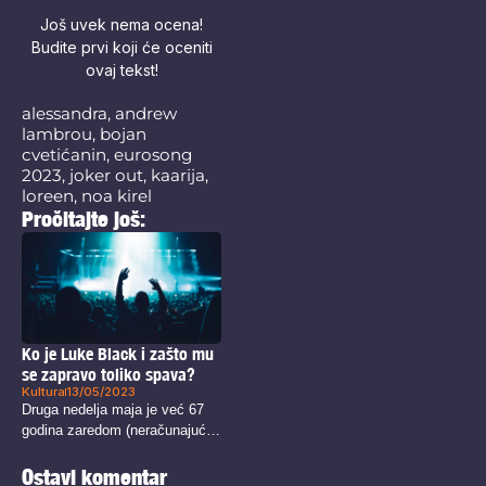
Još uvek nema ocena!
Budite prvi koji će oceniti
ovaj tekst!
alessandra
,
andrew
lambrou
,
bojan
cvetićanin
,
eurosong
2023
,
joker out
,
kaarija
,
loreen
,
noa kirel
Pročitajte još:
Ko je Luke Black i zašto mu
se zapravo toliko spava?
Kultura
13/05/2023
Druga nedelja maja je već 67
godina zaredom (neračunajući
onu...
Ostavi komentar