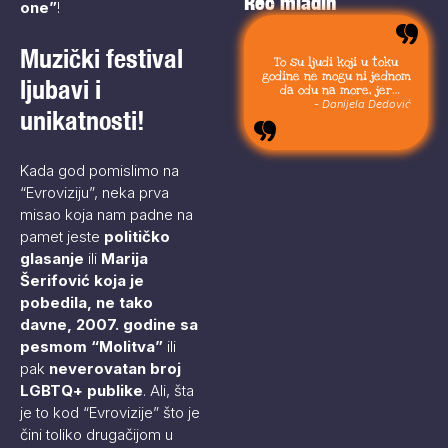
Reč mladih
one”
!
Muzički festival
To su ljudi koji u toku
godine ne mogu ni jednom
ljubavi i
da odu na more, jer
moraju da budu uvek sa
- Danijela Dedović
unikatnosti!
svojom stokom.
Kada god pomislimo na
“Evroviziju”, neka prva
misao koja nam padne na
pamet jeste
političko
glasanje
ili
Marija
Šerifović koja je
pobedila, ne tako
davne, 2007. godine sa
pesmom “Molitva”
ili
pak
neverovatan broj
LGBTQ+ publike
. Ali, šta
je to kod “Evrovizije” što je
čini toliko drugačijom u