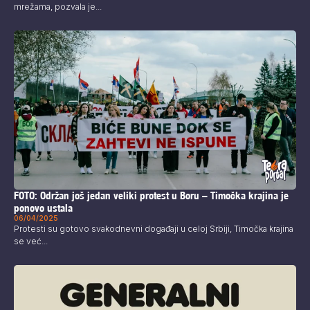
mrežama, pozvala je...
FOTO: Održan još jedan veliki protest u Boru – Timočka krajina je
ponovo ustala
06/04/2025
Protesti su gotovo svakodnevni događaji u celoj Srbiji, Timočka krajina
se već...