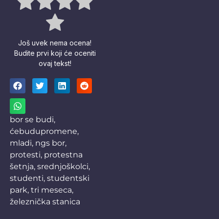
Još uvek nema ocena!
Budite prvi koji će oceniti
ovaj tekst!
bor se budi
,
ćebudupromene
,
mladi
,
ngs bor
,
protesti
,
protestna
šetnja
,
srednjoškolci
,
studenti
,
studentski
park
,
tri meseca
,
železnička stanica