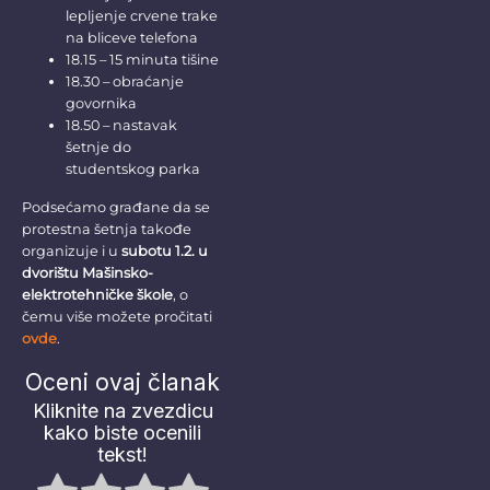
lepljenje crvene trake
na bliceve telefona
18.15 – 15 minuta tišine
18.30 – obraćanje
govornika
18.50 – nastavak
šetnje do
studentskog parka
Podsećamo građane da se
protestna šetnja takođe
organizuje i u
subotu 1.2.
u
dvorištu Mašinsko-
elektrotehničke škole
, o
čemu više možete pročitati
ovde
.
Oceni ovaj članak
Kliknite na zvezdicu
kako biste ocenili
tekst!