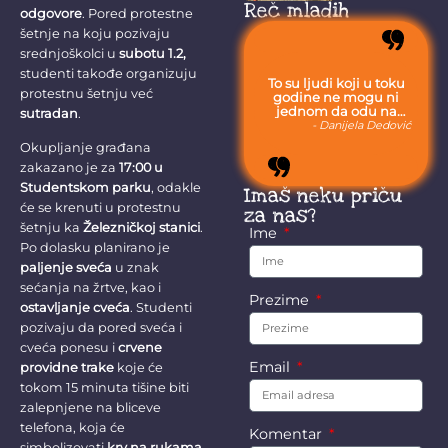
blizini Zaječara
privlače pažnju
Reč mladih
odgovore
. Pored protestne
istražni radovi...
šetnje na koju pozivaju
srednjoškolci u
subotu 1.2,
studenti takođe organizuju
To su ljudi koji u toku
protestnu šetnju već
godine ne mogu ni
jednom da odu na
sutradan
.
more, jer moraju da
- Danijela Dedović
budu uvek sa svojom
Okupljanje građana
stokom.
zakazano je za
17:00 u
Studentskom parku
, odakle
Imaš neku priču
će se krenuti u protestnu
za nas?
šetnju ka
Železničkoj stanici
.
Ime
Po dolasku planirano je
paljenje sveća
u znak
sećanja na žrtve, kao i
Prezime
ostavljanje cveća
. Studenti
pozivaju da pored sveća i
cveća ponesu i
crvene
Email
providne trake
koje će
tokom 15 minuta tišine biti
zalepnjene na bliceve
telefona, koja će
Komentar
simbolizovati
krv na rukama