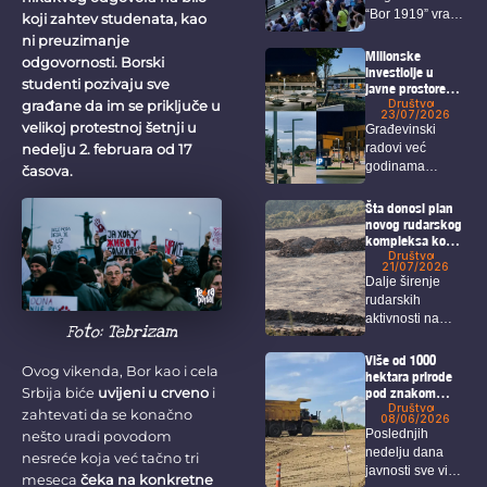
“Bor 1919” vratio
koji zahtev studenata, kao
u...
ni preuzimanje
Milionske
odgovornosti. Borski
investicije u
studenti pozivaju sve
javne prostore
koje Borani jedva
Društvo
građane da im se priključe u
23/07/2026
koriste
velikoj protestnoj šetnji u
Građevinski
radovi već
nedelju 2. februara od 17
godinama
časova.
predstavljaju
prepoznatljivu
Šta donosi plan
sliku Bora, a
novog rudarskog
kompleksa kod
među...
Bora i Zaječara?
Društvo
21/07/2026
Dalje širenje
rudarskih
aktivnosti na
Foto: Tebrizam
području Bora i
Zaječara
Više od 1000
Ovog vikenda, Bor kao i cela
intenzivno...
hektara prirode
pod znakom
Srbija biće
uvijeni u crveno
i
pitanja: U planu
Društvo
zahtevati da se konačno
08/06/2026
je izgradnja
Poslednjih
nešto uradi
povodom
velikog
nedelju dana
rudarskog
nesreće koja već tačno tri
javnosti sve više
kompleksa u
meseca
čeka na konkretne