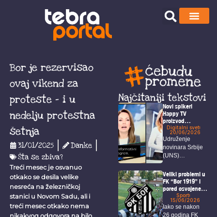
Bor je rezervisao
ovaj vikend za
Najčitaniji tekstovi
proteste – i u
Novi spikeri
nedelju protestna
Happy TV
proizvod
veštačke
Digitalni svet
šetnja
20/06/2026
inteligencije
Udruženje
31/01/2025
Danke
novinara Srbije
Šta se zbiva?
(UNS)
upozorava da
Treći mesec je osvanuo
Happy TV nije
Veliki problemi u
otkako se desila velike
obavestila...
FK “Bor 1919” i
nesreća na železničkoj
pored osvojene
titule i ulaska u
Sport
stanici u Novom Sadu, ali i
15/06/2026
veći rang
treći mesec otkako nema
Iako se nakon
26 godina FK
nikakvog odgovora na bilo