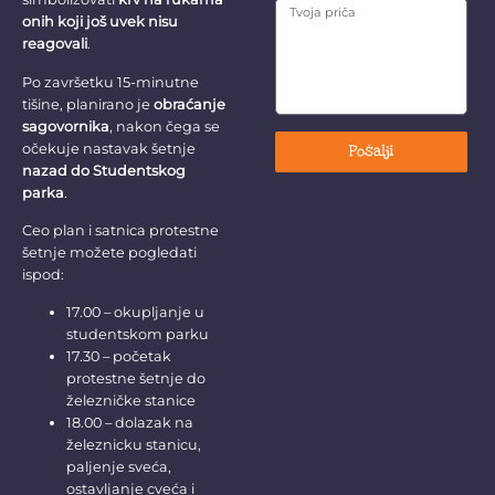
onih koji još uvek nisu
reagovali
.
Po završetku 15-minutne
tišine, planirano je
obraćanje
sagovornika
, nakon čega se
očekuje nastavak šetnje
Pošalji
nazad do Studentskog
parka
.
Ceo plan i satnica protestne
šetnje možete pogledati
ispod:
17.00 – okupljanje u
studentskom parku
17.30 – početak
protestne šetnje do
železničke stanice
18.00 – dolazak na
železnicku stanicu,
paljenje sveća,
ostavljanje cveća i