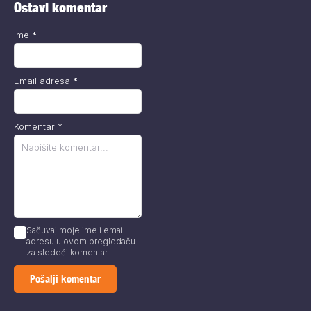
Ostavi komentar
Ime
*
Email adresa
*
Komentar
*
Sačuvaj moje ime i email
adresu u ovom pregledaču
za sledeći komentar.