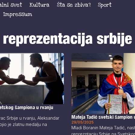
alni svet
Kultura
Šta se zbiva?
Sport
Impressum
reprezentacija srbije
vetskog šampiona u rvanju
Mateja Tadić svetski šampion 
ac Srbije u rvanju, Aleksandar
29/05/2025
jio je zlatnu medalju na
Mladi Boranin Mateja Tadić, nas
reprezntaciju Srbije na Svetsko