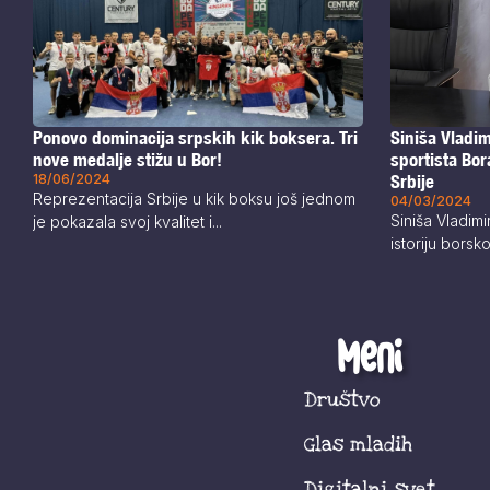
Siniša Vladim
Ponovo dominacija srpskih kik boksera. Tri
sportista Bor
nove medalje stižu u Bor!
Srbije
18/06/2024
Reprezentacija Srbije u kik boksu još jednom
04/03/2024
Siniša Vladimi
je pokazala svoj kvalitet i...
istoriju borsk
Meni
Društvo
Glas mladih
Digitalni svet