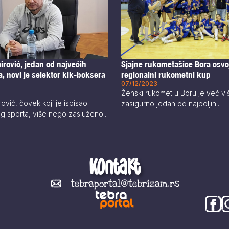
irović, jedan od najvećih
Sjajne rukometašice Bora osvoj
a, novi je selektor kik-boksera
regionalni rukometni kup
07/12/2023
Ženski rukomet u Boru je već v
rović, čovek koji je ispisao
zasigurno jedan od najboljih...
og sporta, više nego zasluženo...
Kontakt
tebraportal@tebrizam.rs