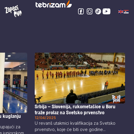
Srbija – Slovenija, rukometašice u Boru
traže prolaz na Svetsko prvenstvo
u kuglanju
12/04/2025
U revanš utakmici kvalifikacija za Svetsko
tupajući za
prvenstvo, koje će biti ove godine...
m juniorskom