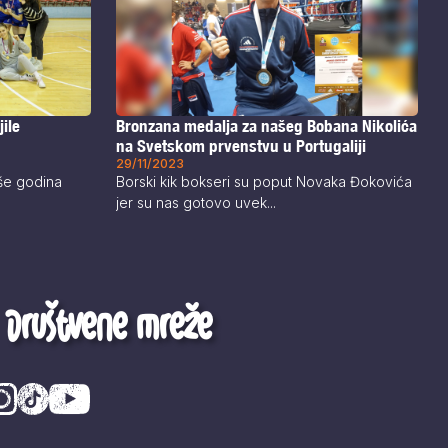
ile
Bronzana medalja za našeg Bobana Nikolića
na Svetskom prvenstvu u Portugaliji
29/11/2023
iše godina
Borski kik bokseri su poput Novaka Đokovića
jer su nas gotovo uvek...
Društvene mreže