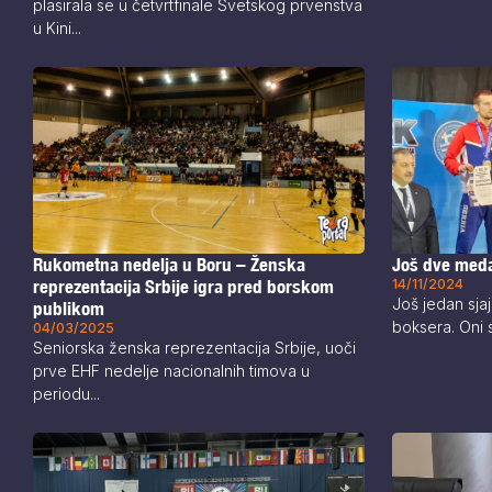
plasirala se u četvrtfinale Svetskog prvenstva
u Kini...
Rukometna nedelja u Boru – Ženska
Još dve meda
reprezentacija Srbije igra pred borskom
14/11/2024
Još jedan sjaj
publikom
boksera. Oni s
04/03/2025
Seniorska ženska reprezentacija Srbije, uoči
prve EHF nedelje nacionalnih timova u
periodu...