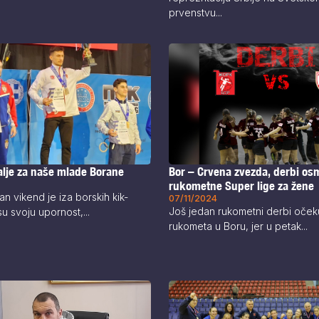
prvenstvu...
Bor – Crvena zvezda, derbi os
lje za naše mlade Borane
rukometne Super lige za žene
an vikend je iza borskih kik-
07/11/2024
Još jedan rukometni derbi očekuj
u svoju upornost,...
rukometa u Boru, jer u petak...