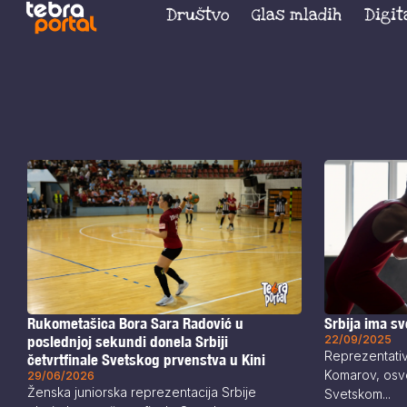
Društvo
Glas mladih
Digit
Srbija ima s
Rukometašica Bora Sara Radović u
22/09/2025
poslednjoj sekundi donela Srbiji
Reprezentativ
četvrtfinale Svetskog prvenstva u Kini
Komarov, osvo
29/06/2026
Ženska juniorska reprezentacija Srbije
Svetskom...