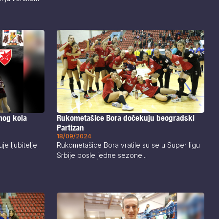
mog kola
Rukometašice Bora dočekuju beogradski
Partizan
18/09/2024
e ljubitelje
Rukometašice Bora vratile su se u Super ligu
Srbije posle jedne sezone...