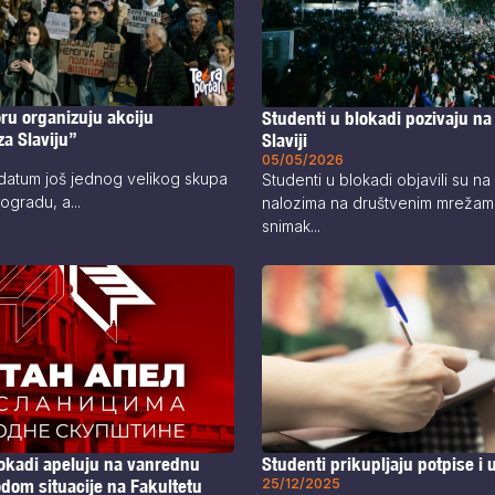
ru organizuju akciju
Studenti u blokadi pozivaju na
za Slaviju”
Slaviji
05/05/2026
 datum još jednog velikog skupa
Studenti u blokadi objavili su na
eogradu, a...
nalozima na društvenim mrežam
snimak...
Studenti prikupljaju potpise i 
lokadi apeluju na vanrednu
25/12/2025
dom situacije na Fakultetu