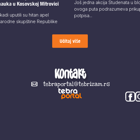
Još jedna akcija Studenata u blo
nauka u Kosovskoj Mitrovici
ovoga puta podrazumeva prikup
kadi uputili su hitan apel
potpisa...
Narodne skupštine Republike
Učitaj više
Kontakt
tebraportal@tebrizam.rs