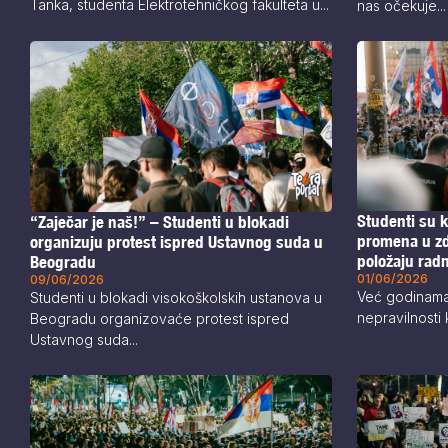
Tanka, studenta Elektrotehničkog fakulteta u...
nas očekuje...
Studenti su k
“Zaječar je naš!” – Studenti u blokadi
promena u zd
organizuju protest ispred Ustavnog suda u
položaju rad
Beogradu
01/06/2026
09/06/2026
Već godinam
Studenti u blokadi visokoškolskih ustanova u
nepravilnosti k
Beogradu organizovaće protest ispred
Ustavnog suda...