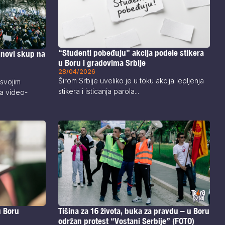
“Studenti pobeđuju” akcija podele stikera
 novi skup na
u Boru i gradovima Srbije
28/04/2026
Širom Srbije uveliko je u toku akcija lepljenja
 svojim
stikera i isticanja parola...
a video-
u Boru
Tišina za 16 života, buka za pravdu – u Boru
održan protest “Vostani Serbije” (FOTO)