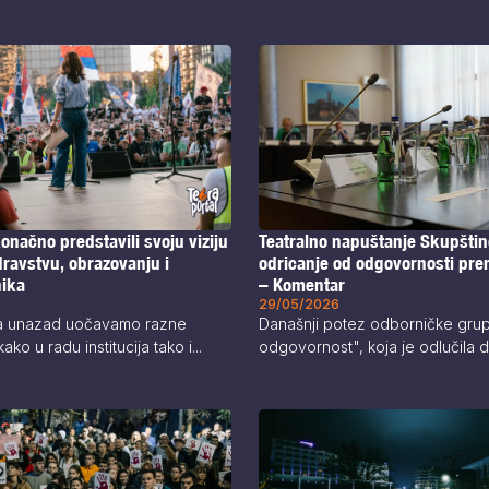
onačno predstavili svoju viziju
Teatralno napuštanje Skupštin
ravstvu, obrazovanju i
odricanje od odgovornosti pre
nika
– Komentar
29/05/2026
a unazad uočavamo razne
Današnji potez odborničke grup
ako u radu institucija tako i...
odgovornost", koja je odlučila da