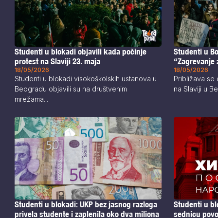
Studenti u blokadi objavili kada počinje
Studenti u Bo
protest na Slaviji 23. maja
“Zagrevanje 
18/05/2026
18/05/2026
Studenti u blokadi visokoškolskih ustanova u
Približava se
Beogradu objavili su na društvenim
na Slaviji u B
mrežama...
Studenti u blokadi: UKP bez jasnog razloga
Studenti u b
privela studente i zaplenila oko dva miliona
sednicu povo