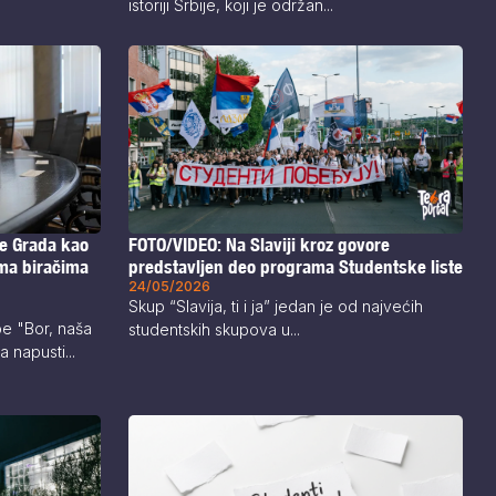
istoriji Srbije, koji je održan...
FOTO/VIDEO: Na Slaviji kroz govore
e Grada kao
predstavljen deo programa Studentske liste
ma biračima
24/05/2026
Skup “Slavija, ti i ja” jedan je od najvećih
e "Bor, naša
studentskih skupova u...
 napusti...