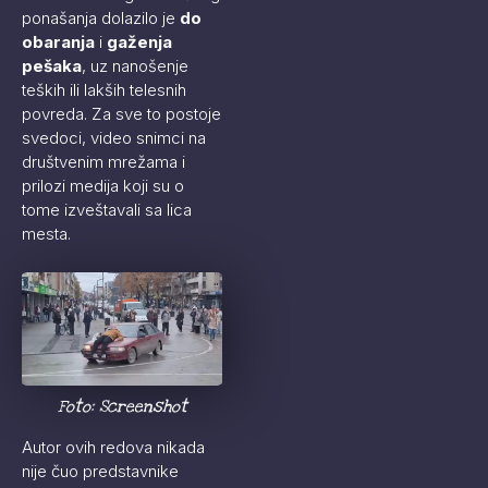
ponašanja dolazilo je
do
obaranja
i
gaženja
pešaka
, uz nanošenje
teških ili lakših telesnih
povreda. Za sve to postoje
svedoci, video snimci na
društvenim mrežama i
prilozi medija koji su o
tome izveštavali sa lica
mesta.
Foto: Screenshot
Autor ovih redova nikada
nije čuo predstavnike