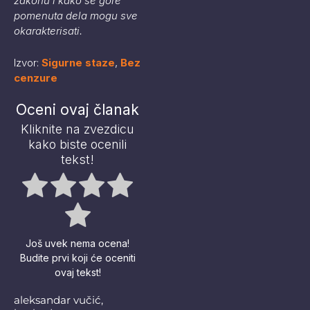
zakonu i kako se gore
pomenuta dela mogu sve
okarakterisati.
Izvor:
Sigurne staze
,
Bez
cenzure
Oceni ovaj članak
Kliknite na zvezdicu
kako biste ocenili
tekst!
Još uvek nema ocena!
Budite prvi koji će oceniti
ovaj tekst!
aleksandar vučić
,