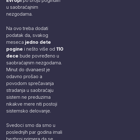
Evropi
po broju poginulih
u saobraćajnim
nezgodama.
Na ovo treba dodati
podatak da, svakog
meseca
jedno dete
pogine
i nešto više od
110
dece
bude povređeno u
saobraćajnim nezgodama.
Minut do dvanaest je
odavno prošao a
povodom sprečavanja
stradanja u saobraćaju
sistem ne preduzima
nikakve mere niti postoji
sistemsko delovanje.
Svedoci smo da smo u
poslednjih par godina imali
bezbroj primera da se