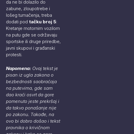
da ne bi dolazilo do
zabune, zloupotrebe i
lošeg tumačenja, treba
dodati pod
tačku broj 5
:
Kretanje motornim vozilom
na putu gde se održavaju
sportske ili druge priredbe,
javni skupovi i građanski
protesti.
Napomena:
Ovaj tekst je
pisan iz ugla zakona o
bezbednosti saobraćaja
na putevima,
gde sam
dao kraći osvrt da gore
pomenuto jeste
prekršaj i
da takvo ponašanje nije
po zakonu. Takođe, na
ovo bi dobro došao i tekst
pravnika o krivičnom