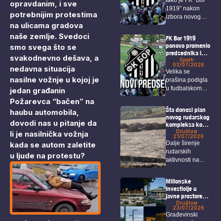
opravdanim, i sve
1919” nakon
potrebnijim protestima
izbora novog
na ulicama gradova
predsednika i...
naše zemlje. Svedoci
FK Bor 1919
ponovo promenio
smo svega što se
predsednika i
svakodnevno dešava, a
rukovodstvo
Sport
03/07/2026
nedavna situacija
kluba
Velika se
nasilne vožnje u kojoj je
prašina podigla
u fudbalskom
jedan građanin
svetu nakon što
Požarevca “bačen” na
je...
Šta donosi plan
haubu automobila,
novog rudarskog
dovodi nas u pitanje da
kompleksa kod
Bora i Zaječara?
Društvo
li je nasilnička vožnja
21/07/2026
kada se autom zaletite
Dalje širenje
rudarskih
u ljude na protestu?
aktivnosti na
području Bora i
Zaječara
Milionske
intenzivno...
investicije u
javne prostore
koje Borani jedva
Društvo
23/07/2026
koriste
Građevinski