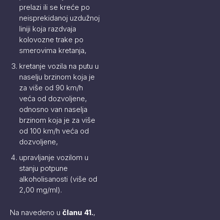
prelazi ili se kreće po
neisprekidanoj uzdužnoj
liniji koja razdvaja
kolovozne trake po
smerovima kretanja,
kretanje vozila na putu u
naselju brzinom koja je
za više od 90 km/h
veća od dozvoljene,
odnosno van naselja
brzinom koja je za više
od 100 km/h veća od
dozvoljene,
upravljanje vozilom u
stanju potpune
alkoholisanosti (više od
2,00 mg/ml).
Na navedeno u
članu 41.
,