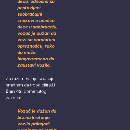
deca, odnosno su
postavljeni
saobraćajni
znakovi o učešću
dece u saobraćaju,
vozač je dužan da
vozi sa naročitom
opreznošću, tako
da može
blagovremeno da
zaustavi vozilo.
Za razumevanje situacije
smatram da treba citirati i
član 42.
pomenutog
zakona:
Vozač je dužan da
brzinu kretanja
vozila prilagodi