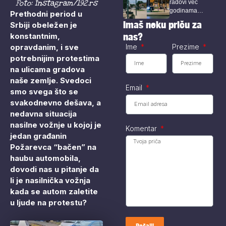
Foto: Instagram/192.rs
radovi već
godinama
Prethodni period u
predstavljaju
Imaš neku priču za
Srbiji obeležen je
prepoznatljivu
nas?
konstantnim,
sliku Bora, a
među...
opravdanim, i sve
Ime
Prezime
potrebnijim protestima
na ulicama gradova
naše zemlje. Svedoci
Email
smo svega što se
svakodnevno dešava, a
nedavna situacija
nasilne vožnje u kojoj je
Komentar
jedan građanin
Požarevca “bačen” na
haubu automobila,
dovodi nas u pitanje da
li je nasilnička vožnja
kada se autom zaletite
u ljude na protestu?
Pošalji