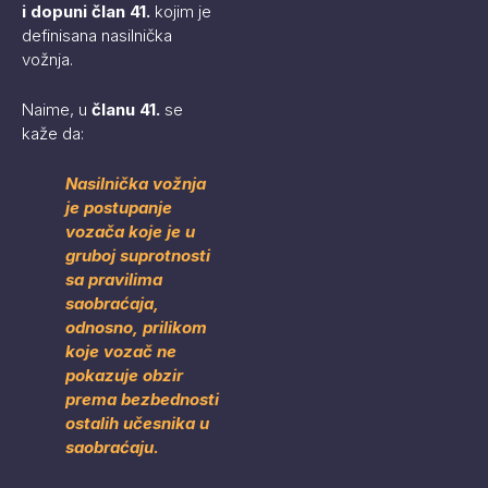
i dopuni član 41.
kojim je
definisana nasilnička
vožnja.
Naime, u
članu 41.
se
kaže da:
Nasilnička vožnja
je postupanje
vozača koje je u
gruboj suprotnosti
sa pravilima
saobraćaja,
odnosno, prilikom
koje vozač ne
pokazuje obzir
prema bezbednosti
ostalih učesnika u
saobraćaju.