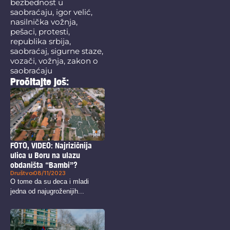
bezbednost u
saobraćaju
,
igor velić
,
nasilnička vožnja
,
pešaci
,
protesti
,
republika srbija
,
saobraćaj
,
sigurne staze
,
vozači
,
vožnja
,
zakon o
saobraćaju
Pročitajte još:
FOTO, VIDEO: Najrizičnija
ulica u Boru na ulazu
obdaništa “Bambi”?
Društvo
08/11/2023
O tome da su deca i mladi
jedna od najugroženijih...