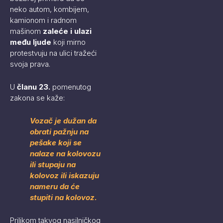
neko autom, kombijem,
kamionom i radnom
mašinom
zaleće i ulazi
među ljude
koji mirno
protestvuju na ulici tražeći
svoja prava.
U
članu 23.
pomenutog
zakona se kaže:
Vozač je dužan da
obrati pažnju na
pešake koji se
nalaze na kolovozu
ili stupaju na
kolovoz ili iskazuju
nameru da će
stupiti na kolovoz.
Prilikom takvog nasilničkog