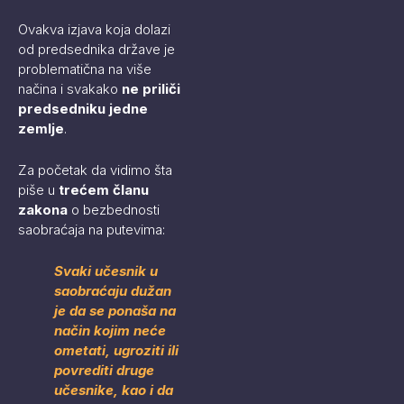
Ovakva izjava koja dolazi
od predsednika države je
problematična na više
načina i svakako
ne priliči
predsedniku jedne
zemlje
.
Za početak da vidimo šta
piše u
trećem članu
zakona
o bezbednosti
saobraćaja na putevima:
Svaki učesnik u
saobraćaju dužan
je da se ponaša na
način kojim neće
ometati, ugroziti ili
povrediti druge
učesnike, kao i da