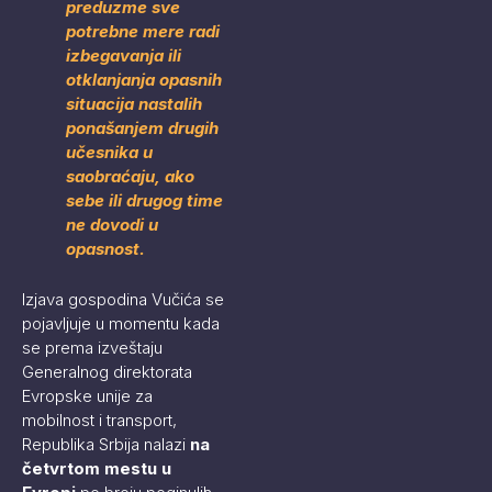
preduzme sve
potrebne mere radi
izbegavanja ili
otklanjanja opasnih
situacija nastalih
ponašanjem drugih
učesnika u
saobraćaju, ako
sebe ili drugog time
ne dovodi u
opasnost.
Izjava gospodina Vučića se
pojavljuje u momentu kada
se prema izveštaju
Generalnog direktorata
Evropske unije za
mobilnost i transport,
Republika Srbija nalazi
na
četvrtom mestu u