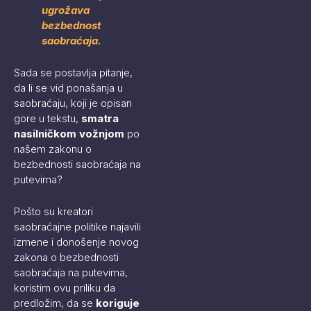
ugrožava
bezbednost
saobraćaja.
Sada se postavlja pitanje,
da li se vid ponašanja u
saobraćaju, koji je opisan
gore u tekstu,
smatra
nasilničkom vožnjom
po
našem zakonu o
bezbednosti saobraćaja na
putevima?
Pošto su kreatori
saobraćajne politike najavili
izmene i donošenje novog
zakona o bezbednosti
saobraćaja na putevima,
koristim ovu priliku da
predložim, da se
koriguje