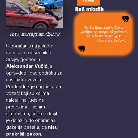
Reč mladih
To su ljudi koji u toku
godine ne mogu ni jednom
Foto: Instagram/192.rs
da odu na more, jer
moraju da budu uvek sa
- Danijela Dedović
svojom stokom.
U obraćanju na javnom
servisu, predsednik R.
Srbije, gospodin
Aleksandar Vučić
je
opravdao i dao podršku za
nasilničku vožnju.
Predsednik je naglasio, da
vozači koji su kolima
naletali na ljude na
protestima i javnim
skupovima, prilikom kojih
je dolazilo do obaranja i
gaženja pešaka, da
nisu
prekršili zakon
.