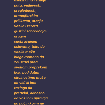
osobinama i stanju
puta, vidljivosti,
preglednosti,
atmosferskim
prilikama, stanju
vozila i tereta,
gustini saobraćaja i
drugim
saobraćajnim
uslovima, tako da
vozilo može
blagovremeno da
zaustavi pred
svakom preprekom
koju pod datim
okolnostima može
da vidi ili ima
razloga da
predvidi, odnosno
da vozilom upravlja
na način kojim ne