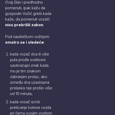
Ovaj član i predhodno
pomenuti, ipak kažu da
gospodin Vučić greši kada
kaže, da pomenuti vozači
nisu prekršili zakon
.
Pod nasilničkom vožnjom
smatra se i sledeće
:
kada vozač dva ili više
puta prođe svetlosni
saobraćajni znak kada
mu je tim znakom
zabranjen prolaz, ako
između dva uzastopna
prolaska nije prošlo više
od 10 minuta,
kada vozač izvrši
preticanje kolone vozila
pri čemu svojim vozilom