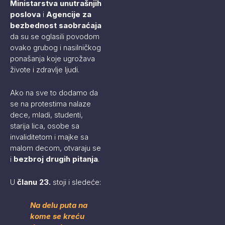
Ministarstva unutrašnjih
poslova
i
Agencije za
bezbednost saobraćaja
da su se oglasili povodom
ovako grubog i nasilničkog
ponašanja koje ugrožava
živote i zdravlje ljudi.
Ako na sve to dodamo da
se na protestima nalaze
dece, mladi, studenti,
starija lica, osobe sa
invaliditetom i majke sa
malom decom, otvaraju se
i
bezbroj drugih pitanja
.
U
članu 23.
stoji i sledeće:
Na delu puta na
kome se kreću