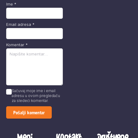
Ime
*
Email adresa
*
Komentar
*
Sačuvaj moje ime i email
adresu u ovom pregledaču
za sledeći komentar.
Meni
Kontakt
Društvene