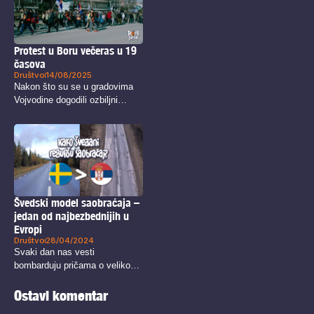
Protest u Boru večeras u 19
časova
Društvo
14/08/2025
Nakon što su se u gradovima
Vojvodine dogodili ozbiljni
sukobi...
Švedski model saobraćaja –
jedan od najbezbednijih u
Evropi
Društvo
28/04/2024
Svaki dan nas vesti
bombarduju pričama o velikom
broju saobraćajnih...
Ostavi komentar