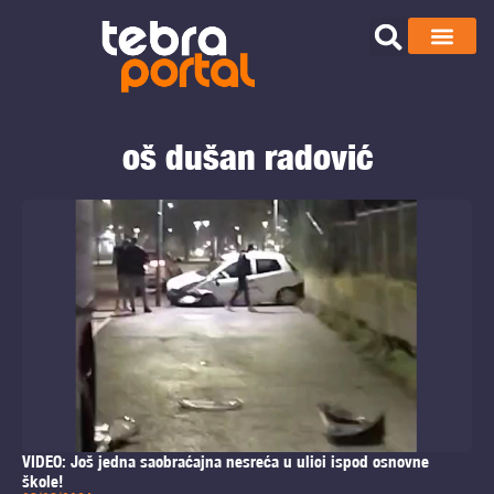
oš dušan radović
VIDEO: Još jedna saobraćajna nesreća u ulici ispod osnovne
škole!