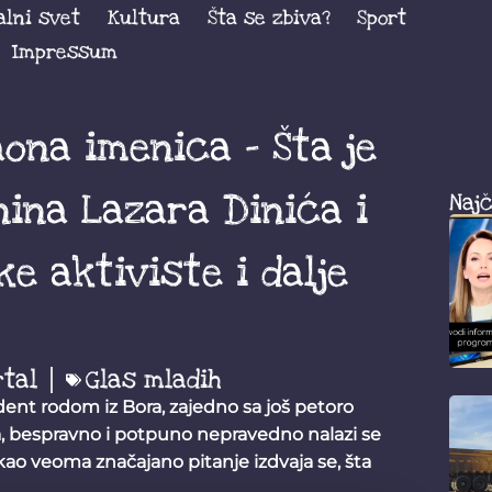
alni svet
Kultura
Šta se zbiva?
Sport
Impressum
ona imenica – Šta je
nina Lazara Dinića i
Najč
e aktiviste i dalje
rtal
Glas mladih
dent rodom iz Bora, zajedno sa još petoro
a, bespravno i potpuno nepravedno nalazi se
kao veoma značajano pitanje izdvaja se, šta