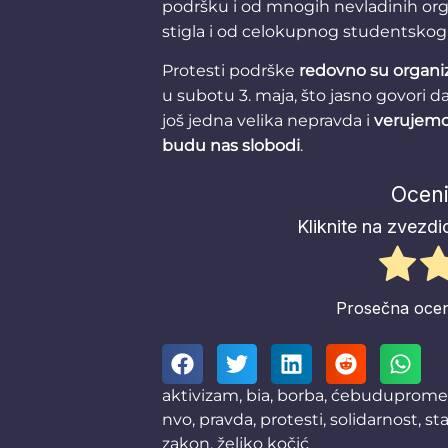
podršku i od mnogih nevladinih orga
stigla i od celokupnog studentskog
Protesti podrške
redovno su organi
u subotu 3. maja, što jasno govori da
još jedna velika nepravda i
verujemo 
budu nas slobodi
.
Oceni
Kliknite na zvezdic
Prosečna oce
aktivizam
,
bia
,
borba
,
ćebuduprome
nvo
,
pravda
,
protesti
,
solidarnost
,
st
zakon
,
željko kočić