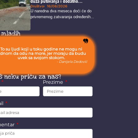
duža putovanja i dodatno
opterećenje alternativnih pravaca
Društvo
16/06/2026
U naredna dva meseca doći će do
privremenog zatvaranja određenih...
 mladih
To su ljudi koji u toku godine ne mogu ni
ednom da odu na more, jer moraju da budu
uvek sa svojom stokom.
- Danijela Dedović
š neku priču za nas?
e
Prezime
il
entar