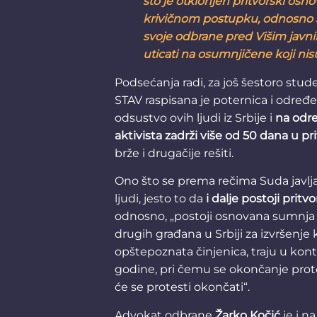
što je otklonjen pritvorski osno
krivičnom postupku, odnosno su
svoje odbrane pred Višim jav
uticati na osumnjičene koji ni
Podsećanja radi, za još šestoro stud
STAV raspisana je poternica i određe
odsustvo ovih ljudi iz Srbije i
na odre
aktivista zadrži više od 50 dana u pr
brže i drugačije rešiti.
Ono što se prema rečima Suda javlja
ljudi, jesto to da
i dalje postoji pritv
odnosno, „postoji osnovana sumnja 
drugih građana u Srbiji za izvršenje kr
opštepoznata činjenica, traju u ko
godine, pri čemu se okončanje prote
će se protesti okončati“.
Advokat odbrane
Žarko Kočić
je i na