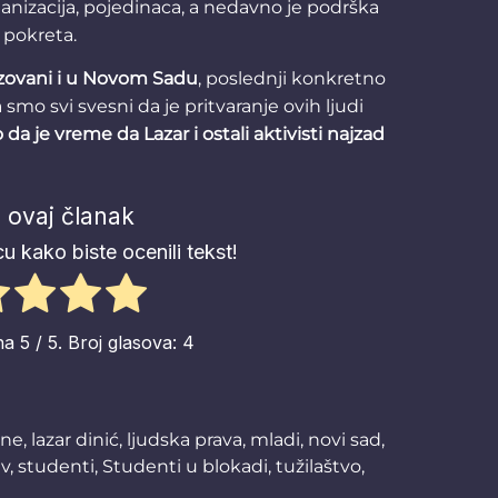
nizacija, pojedinaca, a nedavno je podrška
 pokreta.
zovani i u Novom Sadu
, poslednji konkretno
 smo svi svesni da je pritvaranje ovih ljudi
da je vreme da Lazar i ostali aktivisti najzad
 ovaj članak
u kako biste ocenili tekst!
na
5
/ 5. Broj glasova:
4
ne
,
lazar dinić
,
ljudska prava
,
mladi
,
novi sad
,
av
,
studenti
,
Studenti u blokadi
,
tužilaštvo
,