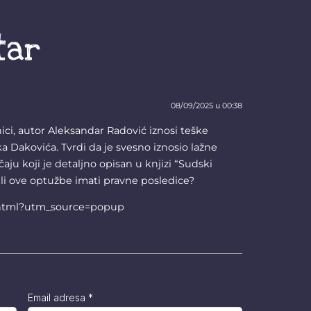
tar
08/09/2025 u 00:38
ici, autor Aleksandar Radović iznosi teške
 Dakovića. Tvrdi da je svesno iznosio lažne
čaju koji je detaljno opisan u knjizi “Sudski
e li ove optužbe imati pravne posledice?
ga.html?utm_source=popup
Email adresa
*