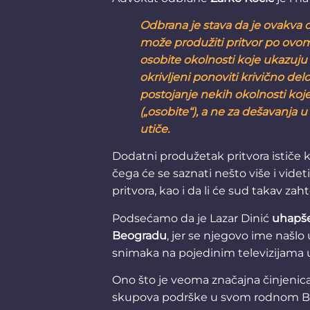
Odbrana je stava da je ovakva 
može produžiti pritvor po ovo
osobite okolnosti koje ukazu
okrivljeni ponoviti krivično de
postojanje nekih okolnosti koj
(„osobite“), a ne za dešavanja 
utiče.
Dodatni produžetak pritvora ističe 
čega će se saznati nešto više i videti
pritvora, kao i da li će sud takav zaht
Podsećamo da je Lazar Dinić
uhapše
Beogradu
, jer se njegovo ime našlo 
snimaka na pojedinim televizijama u
Ono što je veoma značajna činjenic
skupova podrške u svom rodnom B