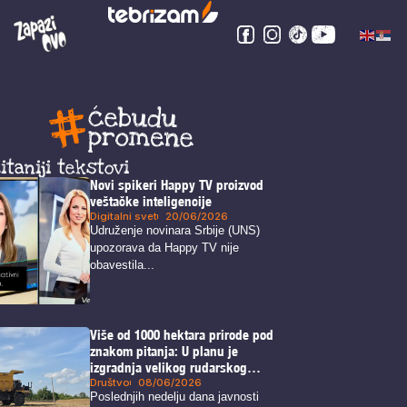
itaniji tekstovi
Novi spikeri Happy TV proizvod
veštačke inteligencije
Digitalni svet
20/06/2026
Udruženje novinara Srbije (UNS)
upozorava da Happy TV nije
obavestila...
Više od 1000 hektara prirode pod
znakom pitanja: U planu je
izgradnja velikog rudarskog
kompleksa u blizini Zaječara
Društvo
08/06/2026
Poslednjih nedelju dana javnosti