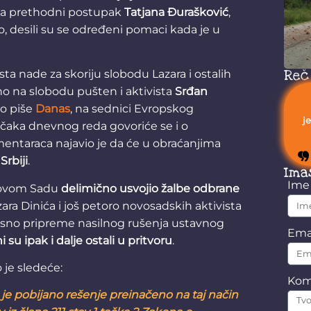
ja za prethodni postupak
Tatjana Đurašković
,
 desili su se određeni pomaci kada je u
Reč
a nade za skoriju slobodu Lazara i ostalih
vno na slobodu pušten i aktivista
Srđan
o piše
Danas
, na sednici Evropskog
j
ačaka dnevnog reda govoriće se i o
amentaraca najavio je da će u obraćanjima
Srbiji
.
Ima
Im
 Novom Sadu
delimično usvojio žalbe odbrane
ara Dinića i još petoro novosadskih aktivista
nosno pripreme nasilnog rušenja ustavnog
Ema
i su ipak i dalje ostali u pritvoru
.
o je sledeće:
Kom
 je pobijano rešenje preinačeno na taj način