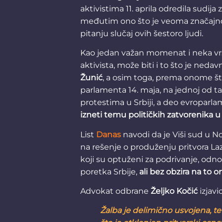
aktivistima 11. aprila odredila sudi
međutim ono što je veoma značajno,
pitanju slučaj ovih šestoro ljudi.
Kao jedan važan momenat i neka vrst
aktivista, može biti i to što je neda
Žunić
, a osim toga, prema onome št
parlamenta 14. maja, na jednoj od t
protestima u Srbiji, a deo evroparl
izneti temu političkih zatvorenika u 
List
Danas
navodi da je Viši sud u
na rešenje o produženju pritvora Laz
koji su optuženi za podrivanje, od
poretka Srbije,
ali bez obzira na to on
Advokat odbrane
Željko Kočić
izjavi
Žalba je delimično usvojena, te