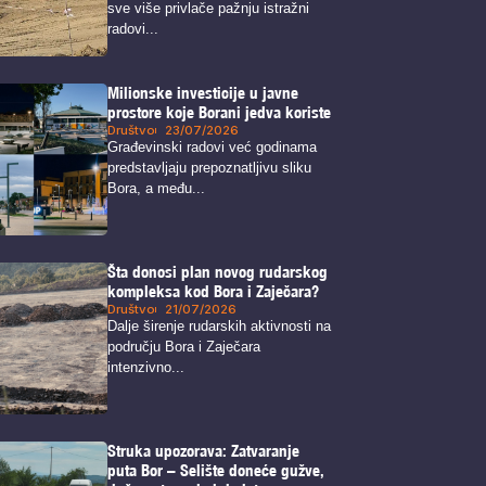
sve više privlače pažnju istražni
radovi...
Milionske investicije u javne
prostore koje Borani jedva koriste
Društvo
23/07/2026
Građevinski radovi već godinama
predstavljaju prepoznatljivu sliku
Bora, a među...
Šta donosi plan novog rudarskog
kompleksa kod Bora i Zaječara?
Društvo
21/07/2026
Dalje širenje rudarskih aktivnosti na
području Bora i Zaječara
intenzivno...
Struka upozorava: Zatvaranje
puta Bor – Selište doneće gužve,