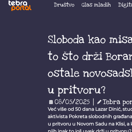
Društvo
Glas mladih
Digit
Sloboda kao misa
to što drži Bora
ostale novosadsk
u pritvoru?
08/05/2025
Tebra po
Već više od 50 dana Lazar Dinić, stu
aktivista Pokreta slobodnih građan
u pritvoru u Novom Sadu na Klisi, a 
njih ipak to još uvek drži u pritvoru?