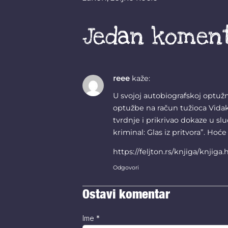
Jedan komen
reee
kaže:
U svojoj autobiografskoj optužn
optužbe na račun tužioca Vidaka
tvrdnje i prikrivao dokaze u slu
kriminal: Glas iz pritvora”. Hoć
https://feljton.rs/knjiga/knji
Odgovori
Ostavi komentar
Ime
*