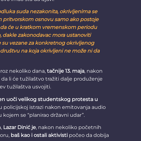
odluka suda nezakonita, okrivljenima se
m pritvorskom osnovu samo ako postoje
ju da će u kratkom vremenskom periodu
lo, dakle zakonodavac mora ustanoviti
e su vezane za konkretnog okrivljenog
u društvu na koja okrivljeni ne može ni da
kroz nekoliko dana,
tačnije 13. maja
, nakon
 da li će tužilaštvo tražiti dalje produženje
ev tužilaštva usvojiti.
n uoči velikog studentskog protesta u
u policijskoj istrazi nakon emitovanja audio
 kojem se “planirao državni udar”.
a,
Lazar Dinić je
, nakon nekoliko početnih
oru,
baš kao i ostali aktivisti
počeo da dobija