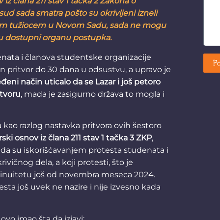
v iz člana 211 stav 1 tačka 2 Zakona o
d sada smatra pošto su okrivljeni izneli
nim tužiocem u Novom Sadu, sada ne mogu
su dostupni organu postupka.
enata i članova studentske organizacije
Po
n pritvor do 30 dana u odsustvu, a upravo je
đeni način uticalo da se Lazar i još petoro
itvoru
, mada je zasigurno država to mogla i
 kao razlog nastavka pritvora ovih šestoro
orski osnov iz člana 211 stav 1 tačka 3 ZKP
,
da su iskorišćavanjem protesta studenata i
ivičnog dela, a koji protesti, što je
ntinuitetu još od novembra meseca 2024.
sta još uvek ne nazire i nije izvesno kada
 ovo imao šta da izjavi: