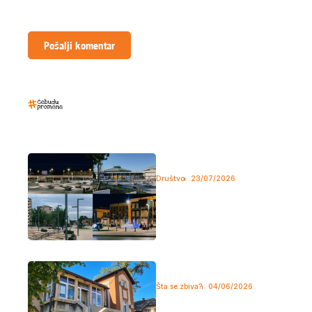
Sačuvaj moje ime i email adresu u ovom pregledaču za
sledeći komentar.
Najčitaniji tekstovi
Milionske investicije u javne
prostore koje Borani jedva koriste
Društvo
23/07/2026
Građevinski radovi već godinama
predstavljaju prepoznatljivu sliku
Bora, a među...
Protestni skup ispred Centra za
socijalni rad u Boru
Šta se zbiva?
04/06/2026
Narodna poslanica i članica
Radničke partije, Irena Živković,