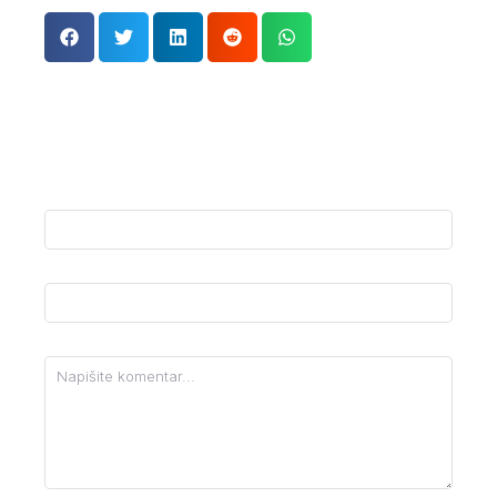
bor
,
edukacija
,
istorija
,
istorija bora
,
kultura
,
kviz
,
mladi
,
narodna biblioteka bor
Ostavi komentar
Ime
*
Email adresa
*
Komentar
*