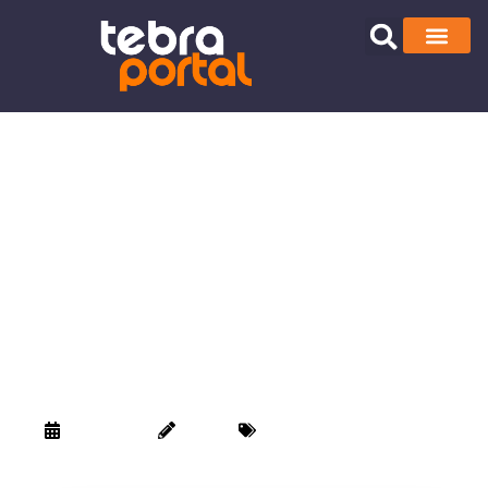
Narodna
biblioteka Bor
pokreće online
edukativni kviz
o Boru
28/01/2025
Danke
Kultura
Narodna biblioteka Bor najavila je pokretanje
online kviza kako bi građanima pružila priliku