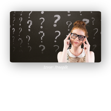
da testiraju svoje znanje o istoriji i kulturi Bora.
Izvor: Freepik
Koliko zapravo znamo o istoriji i kulturi Bora, tu
je Narodna biblioteka Bor da nam omogući da
to
na zabavan način proverimo
. Narodna
biblioteka Bor
je nedavno najavila
online
edukativne kvizove
koji će omogućiti svim
zainteresovanima da
provere svoje znanje o