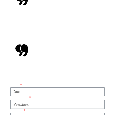
To su ljudi koji u toku godine ne
mogu ni jednom da odu na more,
jer moraju da budu uvek sa
svojom stokom.
- Danijela Dedović
Imaš neku priču za
nas?
Ime
Prezime
Email