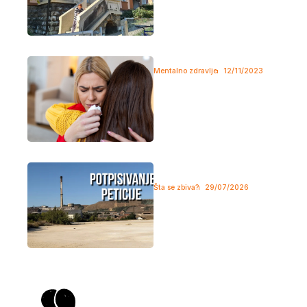
na društvenim...
Kada potiskivanje emocija popusti
Mentalno zdravlje
12/11/2023
Apsolutno nema čoveka koji
svoje emocije može u potpunosti
da...
NGS: Potpisivanje peticije protiv
prostornog plana i u Boru!
Šta se zbiva?
29/07/2026
Neformalna grupa studenata
Bora organizovaće u petak akciju
pod nazivom...
Reč mladih