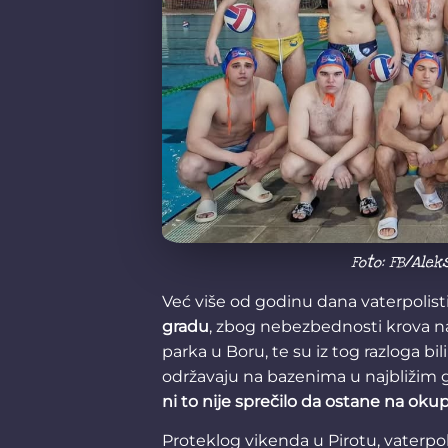
Foto: FB/Ale
Već više od godinu dana vaterpolist
gradu
, zbog nebezbednosti krova n
parka u Boru, te su iz tog razloga bi
održavaju na bazenima u najbližim 
ni to nije sprečilo da ostane na oku
Proteklog vikenda u Pirotu, vaterpol