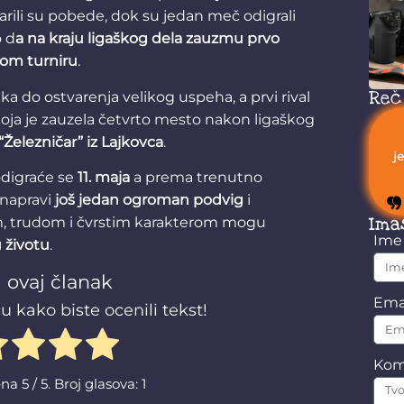
arili su pobede, dok su jedan meč odigrali
o d
a na kraju ligaškog dela zauzmu prvo
om turniru
.
Reč
a do ostvarenja velikog uspeha, a prvi rival
oja je zauzela četvrto mesto nakon ligaškog
“Železničar” iz Lajkovca
.
j
 odigraće se
11. maja
a prema trenutno
 napravi
još jedan ogroman podvig
i
Ima
om, trudom i čvrstim karakterom mogu
Im
 u životu
.
 ovaj članak
Ema
u kako biste ocenili tekst!
Kom
ena
5
/ 5. Broj glasova:
1