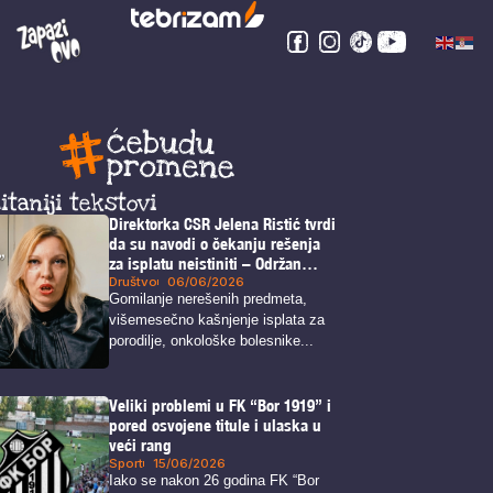
itaniji tekstovi
Direktorka CSR Jelena Ristić tvrdi
da su navodi o čekanju rešenja
za isplatu neistiniti – Održan
protest ispred CSR
Društvo
06/06/2026
Gomilanje nerešenih predmeta,
višemesečno kašnjenje isplata za
porodilje, onkološke bolesnike...
Veliki problemi u FK “Bor 1919” i
pored osvojene titule i ulaska u
veći rang
Sport
15/06/2026
Iako se nakon 26 godina FK “Bor