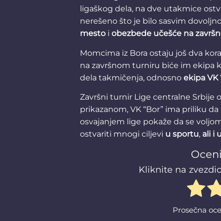
ligaškog dela, na dve utakmice ostv
nerešeno što je bilo sasvim dovoljn
mesto
i
obezbede učešće na završn
Momcima iz Bora ostaju još dva korak
na završnom turniru biće im ekipa k
dela takmičenja, odnosno
ekipa VK 
Završni turnir Lige centralne Srbije
prikazanom, VK “Bor” ima priliku da
osvajanjem lige pokaže da se volj
ostvariti mnogi ciljevi
u sportu
,
ali i
Oceni
Kliknite na zvezdic
Prosečna oc