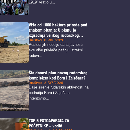
1919” vratio u...
Više od 1000 hektara prirode pod
znakom pitanja: U planu je
izgradnja velikog rudarskog
kompleksa u blizini Zaječara
Društvo
08/06/2026
Poslednjih nedelju dana javnosti
sve više privlače pažnju istražni
radovi...
Šta donosi plan novog rudarskog
kompleksa kod Bora i Zaječara?
Društvo
21/07/2026
Dalje širenje rudarskih aktivnosti na
području Bora i Zaječara
intenzivno...
TOP 5 FOTOAPARATA ZA
POČETNIKE – vodič