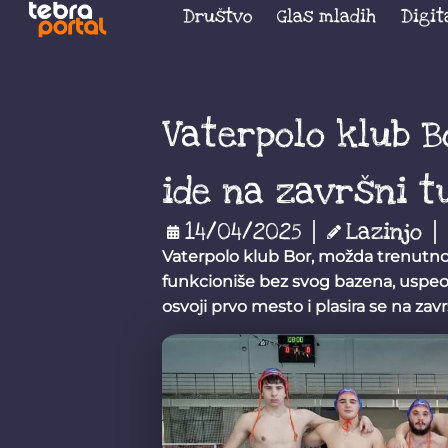
Društvo
Glas mladih
Digit
Vaterpolo klub 
ide na završni t
14/04/2025
Lazinjo
Vaterpolo klub Bor, možda trenutno i
funkcioniše bez svog bazena, uspeo 
osvoji prvo mesto i plasira se na zavr