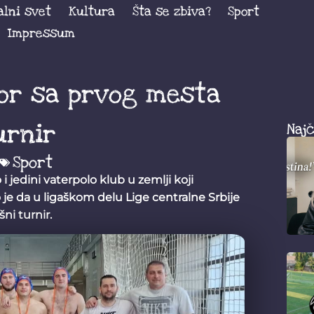
alni svet
Kultura
Šta se zbiva?
Sport
Impressum
Bor sa prvog mesta
urnir
Najč
Sport
 jedini vaterpolo klub u zemlji koji
je da u ligaškom delu Lige centralne Srbije
šni turnir.