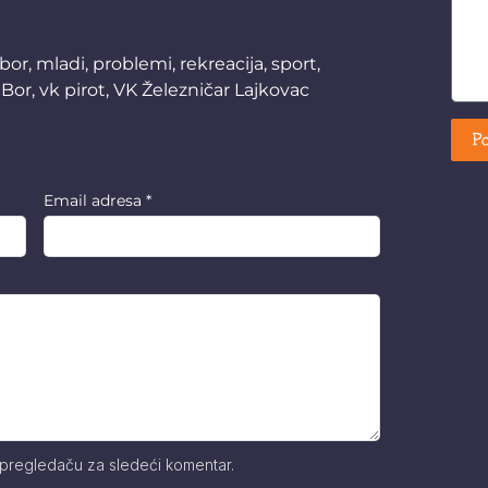
bor
,
mladi
,
problemi
,
rekreacija
,
sport
,
 Bor
,
vk pirot
,
VK Železničar Lajkovac
Po
Email adresa
*
 pregledaču za sledeći komentar.