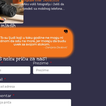
Digitalni svet
24/09/2025
Ako voliš fotografiju i želiš da
pređeš sa mobilnog telefona...
 mladih
To su ljudi koji u toku godine ne mogu ni
ednom da odu na more, jer moraju da budu
uvek sa svojom stokom.
- Danijela Dedović
š neku priču za nas?
e
Prezime
il
entar