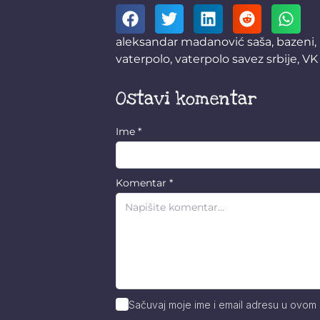
aleksandar madanović saša
,
bazeni
,
vaterpolo
,
vaterpolo savez srbije
,
VK
Ostavi komentar
Ime
*
Komentar
*
Sačuvaj moje ime i email adresu u ovom