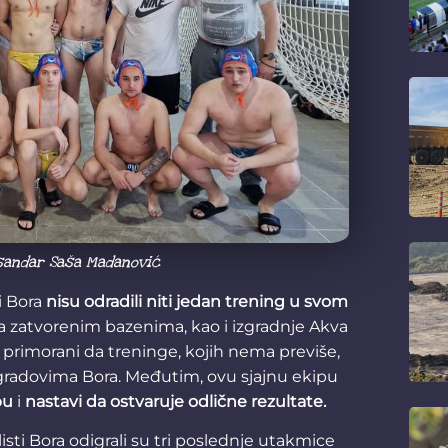
ksandar Saša Madanović
i Bora
nisu odradili niti jedan trening u svom
a zatvorenim bazenima, kao i izgradnje Akva
li primorani da treninge, kojih nema previše,
gradovima Bora. Međutim, ovu sjajnu ekipu
pu
i
nastavi da ostvaruje odlične rezultate.
isti Bora odigrali su tri poslednje utakmice