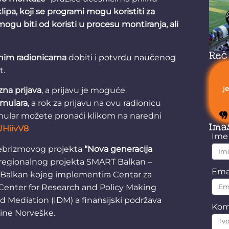
ipa, koji se programi mogu koristiti za
mogu biti od koristi u procesu montiranja, ali
Reč
nim radionicama
dobiti i potvrdu naučenog
t.
j
na prijava
, a prijavu je moguće
rmulara
, a rok za prijavu na ovu radionicu
mular možete pronaći klikom na naredni
Ima
UHiivV8
Im
 Tebrizmovog projekta
“Nova generacija
regionalnog projekta SMART Balkan –
Ema
 Balkan kojeg implementira Centar za
 Center for Research and Policy Making
d Mediation (IDM) a finansijski podržava
Kom
vine Norveške.