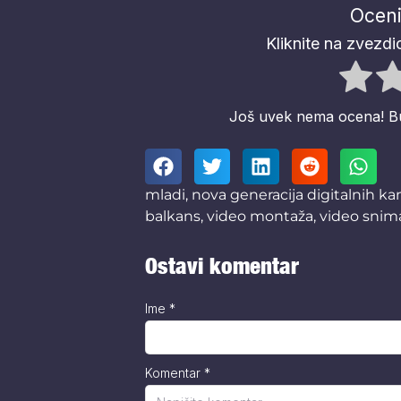
Oceni
Kliknite na zvezdic
Još uvek nema ocena! Budi
mladi
,
nova generacija digitalnih k
balkans
,
video montaža
,
video snim
Ostavi komentar
Ime
*
Komentar
*