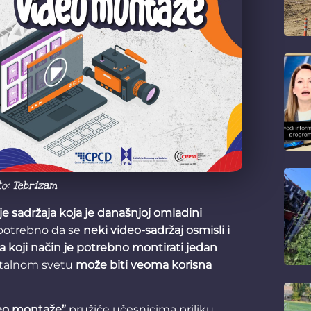
to: Tebrizam
je sadržaja koja je današnjoj omladini
 potrebno da se
neki video-sadržaj osmisli i
a koji način je potrebno montirati jedan
gitalnom svetu
može biti veoma korisna
deo montaže”
pružiće učesnicima priliku