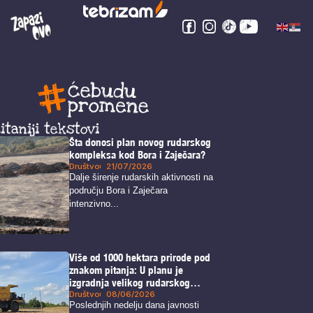
itaniji tekstovi
Šta donosi plan novog rudarskog
kompleksa kod Bora i Zaječara?
Društvo
21/07/2026
Dalje širenje rudarskih aktivnosti na
području Bora i Zaječara
intenzivno...
Više od 1000 hektara prirode pod
znakom pitanja: U planu je
izgradnja velikog rudarskog
kompleksa u blizini Zaječara
Društvo
08/06/2026
Poslednjih nedelju dana javnosti