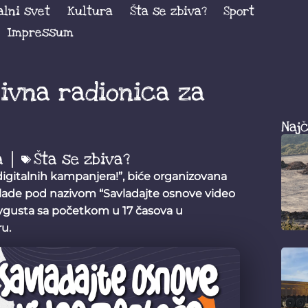
alni svet
Kultura
Šta se zbiva?
Sport
Impressum
ivna radionica za
Najč
a
Šta se zbiva?
digitalnih kampanjera!”, biće organizovana
mlade pod nazivom “Savladajte osnove video
 avgusta sa početkom u 17 časova u
u.