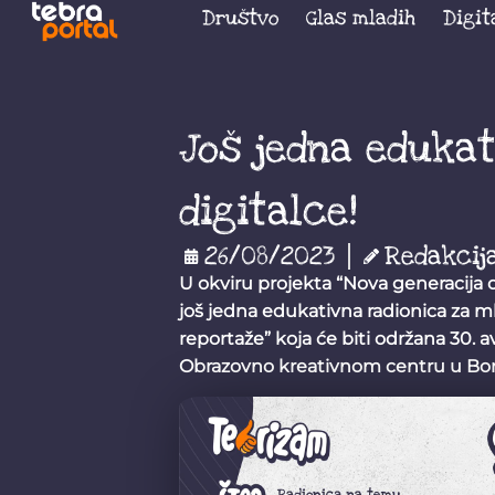
Društvo
Glas mladih
Digit
Još jedna edukat
digitalce!
26/08/2023
Redakcij
U okviru projekta “Nova generacija 
još jedna edukativna radionica za 
reportaže” koja će biti održana 30.
Obrazovno kreativnom centru u Bor