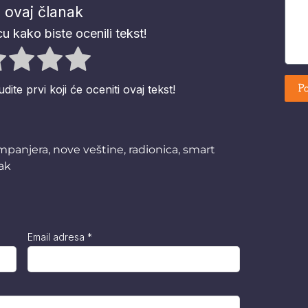
 ovaj članak
u kako biste ocenili tekst!
Po
te prvi koji će oceniti ovaj tekst!
ampanjera
,
nove veštine
,
radionica
,
smart
ak
Email adresa
*