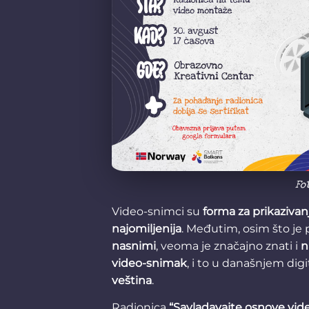
Fo
Video-snimci su
forma za prikazivan
najomiljenija
. Međutim, osim što je
nasnimi
, veoma je značajno znati i
n
video-snimak
, i to u današnjem di
veština
.
Radionica
“Savladavajte osnove vi