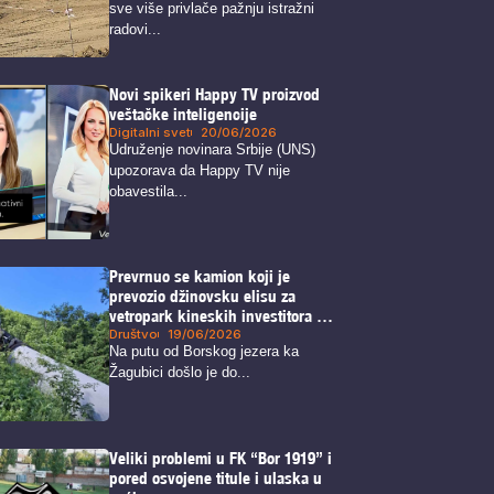
sve više privlače pažnju istražni
radovi...
Novi spikeri Happy TV proizvod
veštačke inteligencije
Digitalni svet
20/06/2026
Udruženje novinara Srbije (UNS)
upozorava da Happy TV nije
obavestila...
Prevrnuo se kamion koji je
prevozio džinovsku elisu za
vetropark kineskih investitora na
Crnom vrhu kod Borskog jezera
Društvo
19/06/2026
Na putu od Borskog jezera ka
Žagubici došlo je do...
Veliki problemi u FK “Bor 1919” i
pored osvojene titule i ulaska u