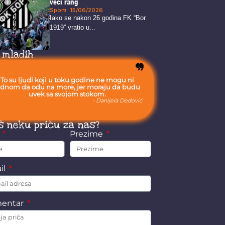
veći rang
Sport
15/06/2026
Iako se nakon 26 godina FK “Bor
1919” vratio u...
 mladih
To su ljudi koji u toku godine ne mogu ni
ednom da odu na more, jer moraju da budu
uvek sa svojom stokom.
- Danijela Dedović
š neku priču za nas?
e
Prezime
il
entar