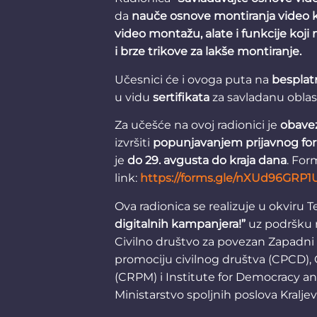
da
nauče osnove montiranja video kl
video montažu, alate i funkcije koji 
i brze trikove za lakše montiranje.
Učesnici će i ovoga puta na
besplat
u vidu
sertifikata
za savladanu oblas
Za učešće na ovoj radionici je
obavez
izvršiti
popunjavanjem prijavnog fo
je
do 29. avgusta do kraja dana
. For
link:
https://forms.gle/nXUd96GRP1
Ova radionica se realizuje u okviru
digitalnih kampanjera!”
uz podršku 
Civilno društvo za povezan Zapadni
promociju civilnog društva (CPCD),
(CRPM) i Institute for Democracy an
Ministarstvo spoljnih poslova Kralje