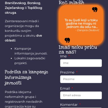
predsednika i...
Reč mladih
Braničevskog
,
Borskog
,
Zaječarskog
ili
Topličkog
okruga
.
To su ljudi koji u toku
Zainteresovani mladi i
godine ne mogu ni
organizacije mogu da
jednom da odu na
more, jer moraju da
- Danijela Dedović
konkurišu svojim
budu uvek sa svojom
projektima u okviru
dve
stokom.
oblasti:
Imaš neku priču
Kampanje
za nas?
informisanja javnosti.
Ime
Lokalni zagovarački
projekti.
Podrška za kampanje
Prezime
informisanja
javnosti
Email
Podrška idejama
neformalnih grupa i
registrovanih nevladinih
Komentar
organizacija koje su