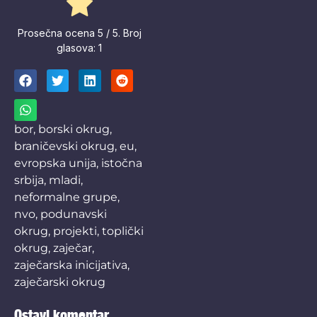
Prosečna ocena
5
/ 5. Broj
glasova:
1
bor
,
borski okrug
,
braničevski okrug
,
eu
,
evropska unija
,
istočna
srbija
,
mladi
,
neformalne grupe
,
nvo
,
podunavski
okrug
,
projekti
,
toplički
okrug
,
zaječar
,
zaječarska inicijativa
,
zaječarski okrug
Ostavi komentar