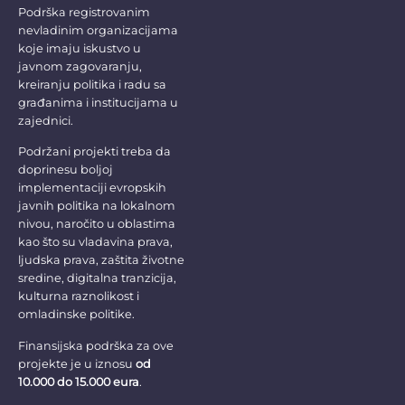
Podrška registrovanim
nevladinim organizacijama
koje imaju iskustvo u
javnom zagovaranju,
kreiranju politika i radu sa
građanima i institucijama u
zajednici.
Podržani projekti treba da
doprinesu boljoj
implementaciji evropskih
javnih politika na lokalnom
nivou, naročito u oblastima
kao što su vladavina prava,
ljudska prava, zaštita životne
sredine, digitalna tranzicija,
kulturna raznolikost i
omladinske politike.
Finansijska podrška za ove
projekte je u iznosu
od
10.000 do 15.000 eura
.