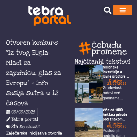
Otvoren konkurs
“Iz tvog EUgla:
Najčitaniji tekstovi
Mladi za
Milionske
zajednicu, glas za
investicije u
javne prostore
koje Borani jedva
Društvo
Evropu” – Info
23/07/2026
koriste
Građevinski
sesija sutra u 12
radovi već
godinama
časova
predstavljaju
prepoznatljivu
Više od 1000
09/09/2025
sliku Bora, a
hektara prirode
Tebra portal
pod znakom
među...
pitanja: U planu
Društvo
Šta se zbiva?
08/06/2026
je izgradnja
Poslednjih
velikog
Zaječarska inicijativa otvorila
nedelju dana