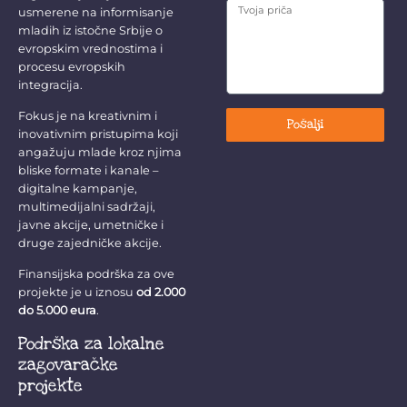
usmerene na informisanje
mladih iz istočne Srbije o
evropskim vrednostima i
procesu evropskih
integracija.
Fokus je na kreativnim i
Pošalji
inovativnim pristupima koji
angažuju mlade kroz njima
bliske formate i kanale –
digitalne kampanje,
multimedijalni sadržaji,
javne akcije, umetničke i
druge zajedničke akcije.
Finansijska podrška za ove
projekte je u iznosu
od 2.000
do 5.000 eura
.
Podrška za lokalne
zagovaračke
projekte