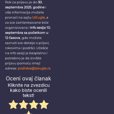
Rok za prijavu je do
30.
septembra 2025. godine
i
više informacija možete
pronaći na sajtu
IzEugla
, a
za sve zainteresovane biće
organizovana i
info sesija 10.
septembra sa početkom u
12 časova
, gde možete
saznati sve detalje o prijavi,
rokovima i podršci. Učešće
na info sesiji je besplatno i
potrebno je da izvršite
prijavu pomoću imejl
adrese:
podrska@izeugla.rs
.
Oceni ovaj članak
Kliknite na zvezdicu
kako biste ocenili
tekst!