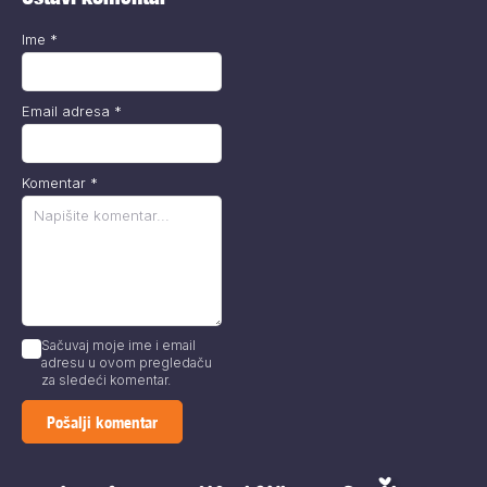
Ime
*
Email adresa
*
Komentar
*
Sačuvaj moje ime i email
adresu u ovom pregledaču
za sledeći komentar.